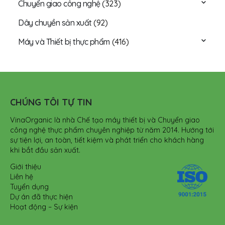
Chuyển giao công nghệ
(323)
Dây chuyền sản xuất
(92)
Máy và Thiết bị thực phẩm
(416)
CHÚNG TÔI TỰ TIN
VinaOrganic là nhà Chế tạo máy thiết bị và Chuyển giao
công nghệ thực phẩm chuyên nghiệp từ năm 2014. Hướng tới
sự tiện lợi, an toàn, tiết kiệm và phát triển cho khách hàng
khi bắt đầu sản xuất.
Giới thiệu
Liên hệ
Tuyển dụng
Dự án đã thực hiện
Hoạt động – Sự kiện