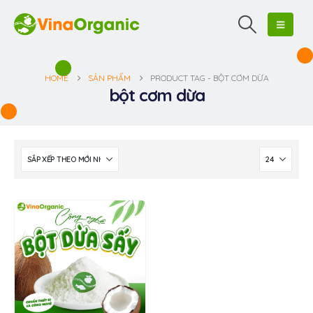
HOME
SẢN PHẨM
PRODUCT TAG -
BỘT CƠM DỪA
bột cơm dừa