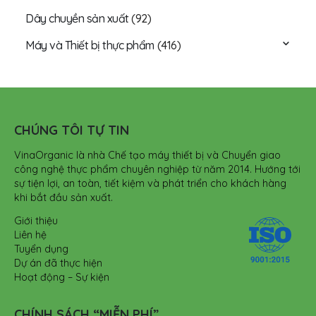
Dây chuyền sản xuất
(92)
Máy và Thiết bị thực phẩm
(416)
CHÚNG TÔI TỰ TIN
VinaOrganic là nhà Chế tạo máy thiết bị và Chuyển giao
công nghệ thực phẩm chuyên nghiệp từ năm 2014. Hướng tới
sự tiện lợi, an toàn, tiết kiệm và phát triển cho khách hàng
khi bắt đầu sản xuất.
Giới thiệu
Liên hệ
Tuyển dụng
Dự án đã thực hiện
Hoạt động – Sự kiện
CHÍNH SÁCH “MIỄN PHÍ”