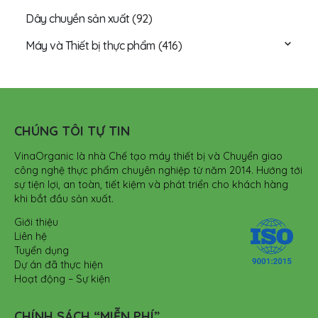
Dây chuyền sản xuất
(92)
Máy và Thiết bị thực phẩm
(416)
CHÚNG TÔI TỰ TIN
VinaOrganic là nhà Chế tạo máy thiết bị và Chuyển giao
công nghệ thực phẩm chuyên nghiệp từ năm 2014. Hướng tới
sự tiện lợi, an toàn, tiết kiệm và phát triển cho khách hàng
khi bắt đầu sản xuất.
Giới thiệu
Liên hệ
Tuyển dụng
Dự án đã thực hiện
Hoạt động – Sự kiện
CHÍNH SÁCH “MIỄN PHÍ”