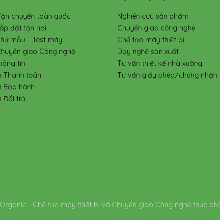
Vận chuyển toàn quốc
Nghiên cứu sản phẩm
ắp đặt tận nơi
Chuyển giao công nghệ
Thử mẫu – Test máy
Chế tạo máy thiết bị
Chuyển giao Công nghệ
Dạy nghề sản xuất
hông tin
Tư vấn thiết kế nhà xưởng
h Thanh toán
Tư vấn giấy phép/chứng nhận
h Bảo hành
 Đổi trả
Organic - Chế tạo máy thiết bị và Chuyển giao Công nghệ thực ph