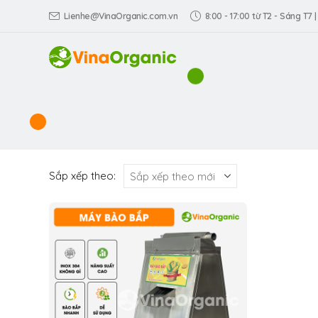
Lienhe@VinaOrganic.com.vn
8:00 - 17:00 từ T2 - Sáng T7 |
Sắp xếp theo: