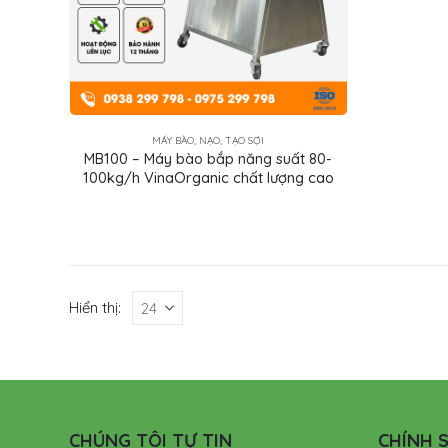
MÁY BÀO, NẠO, TẠO SỢI
MB100 – Máy bào bắp năng suất 80-
100kg/h VinaOrganic chất lượng cao
Hiển thị:
CHÚNG TÔI TỰ TIN
CHÍNH S