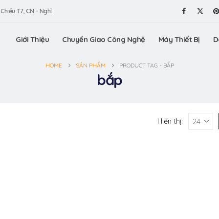
 Chiều T7, CN - Nghỉ
Giới Thiệu
Chuyển Giao Công Nghệ
Máy Thiết Bị
D
HOME
SẢN PHẨM
PRODUCT TAG -
BẮP
bắp
Hiển thị: