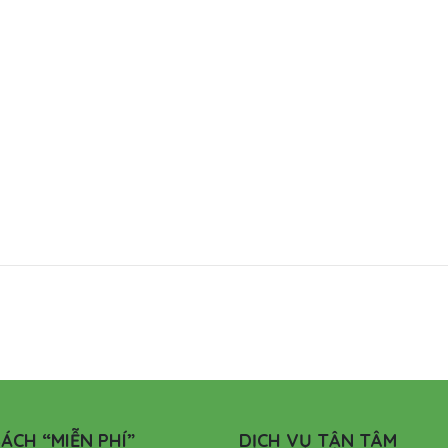
ÁCH “MIỄN PHÍ”
DỊCH VỤ TẬN TÂM