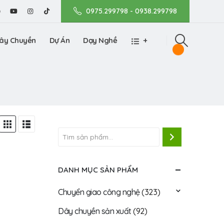
0975.299798 - 0938.299798
ây Chuyền
Dự Án
Dạy Nghề
+
DANH MỤC SẢN PHẨM
Chuyển giao công nghệ
(323)
Dây chuyền sản xuất
(92)