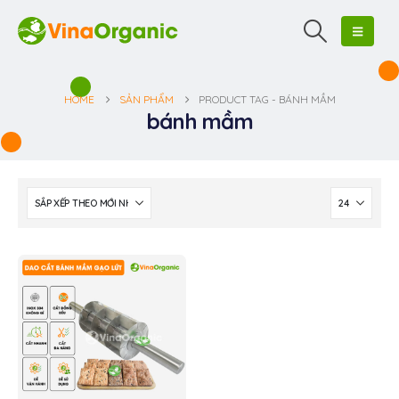
HOME
SẢN PHẨM
PRODUCT TAG -
BÁNH MẦM
bánh mầm