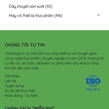
Dây chuyền sản xuất
(92)
Máy và Thiết bị thực phẩm
(416)
CHÚNG TÔI TỰ TIN
VinaOrganic là nhà Chế tạo máy thiết bị và Chuyển giao
công nghệ thực phẩm chuyên nghiệp từ năm 2014. Hướng tới
sự tiện lợi, an toàn, tiết kiệm và phát triển cho khách hàng
khi bắt đầu sản xuất.
Giới thiệu
Liên hệ
Tuyển dụng
Dự án đã thực hiện
Hoạt động – Sự kiện
CHÍNH SÁCH “MIỄN PHÍ”