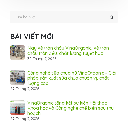
BÀI VIẾT MỚI
ấn
Máy vê trân châu VinaOrganic, vê trân
ơng)
châu tròn đều, chất lượng tuyệt hảo
30 Tháng 7, 2026
 Thơ
Công nghệ sữa chua hũ VinaOrganic – Giải
pháp sản xuất sữa chua chuẩn vị, chất
lượng cao
29 Tháng 7, 2026
 từ
VinaOrganic tổng kết sự kiện Hội thảo
Khoa học và Công nghệ chế biến sau thu
hoạch
29 Tháng 7, 2026
hấp