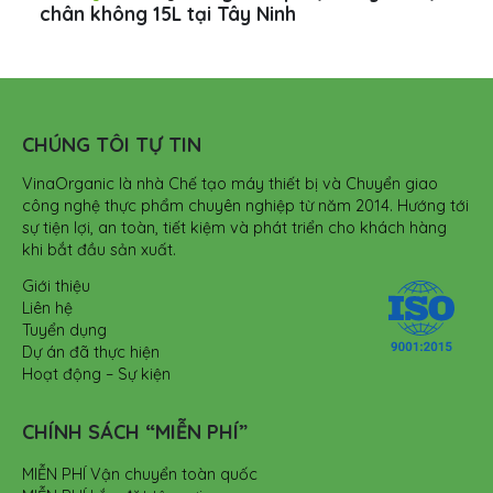
chân không 15L tại Tây Ninh
CHÚNG TÔI TỰ TIN
VinaOrganic là nhà Chế tạo máy thiết bị và Chuyển giao
công nghệ thực phẩm chuyên nghiệp từ năm 2014. Hướng tới
sự tiện lợi, an toàn, tiết kiệm và phát triển cho khách hàng
khi bắt đầu sản xuất.
Giới thiệu
Liên hệ
Tuyển dụng
Dự án đã thực hiện
Hoạt động – Sự kiện
CHÍNH SÁCH “MIỄN PHÍ”
MIỄN PHÍ Vận chuyển toàn quốc