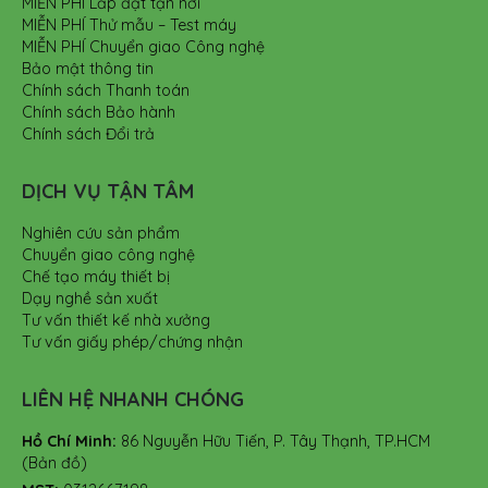
MIỄN PHÍ Lắp đặt tận nơi
MIỄN PHÍ Thử mẫu – Test máy
MIỄN PHÍ Chuyển giao Công nghệ
Bảo mật thông tin
Chính sách Thanh toán
Chính sách Bảo hành
Chính sách Đổi trả
DỊCH VỤ TẬN TÂM
Nghiên cứu sản phẩm
Chuyển giao công nghệ
Chế tạo máy thiết bị
Dạy nghề sản xuất
Tư vấn thiết kế nhà xưởng
Tư vấn giấy phép/chứng nhận
LIÊN HỆ NHANH CHÓNG
Hồ Chí Minh:
86 Nguyễn Hữu Tiến, P. Tây Thạnh, TP.HCM
(Bản đồ)