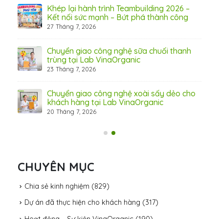
Khép lại hành trình Teambuilding 2026 –
Kết nối sức mạnh – Bứt phá thành công
27 Tháng 7, 2026
Chuyển giao công nghệ sữa chuối thanh
31 Th
trùng tại Lab VinaOrganic
23 Tháng 7, 2026
c –
Chuyển giao công nghệ xoài sấy dẻo cho
khách hàng tại Lab VinaOrganic
20 Tháng 7, 2026
CHUYÊN MỤC
Chia sẻ kinh nghiệm
(829)
Dự án đã thực hiện cho khách hàng
(317)
Hoạt động – Sự kiện VinaOrganic
(190)