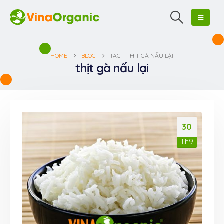
HOME
BLOG
TAG -
THỊT GÀ NẤU LẠI
thịt gà nấu lại
30
Th9