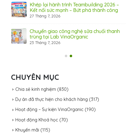
Khép lại hành trình Teambuilding 2026 –
Kết nối sức mạnh – Bứt phá thành công
27 Tháng 7, 2026
Chuyển giao công nghệ sữa chuối thanh
trùng tại Lab VinaOrganic
23 Tháng 7, 2026
31 Th
CHUYÊN MỤC
Chia sẻ kinh nghiệm
(830)
Dự án đã thực hiện cho khách hàng
(317)
Hoạt động – Sự kiện VinaOrganic
(190)
Hoạt động Khoá học
(70)
Khuyến mãi
(115)