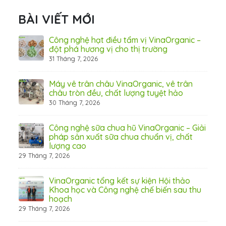
BÀI VIẾT MỚI
hãn
Công nghệ hạt điều tẩm vị VinaOrganic –
ừ
đột phá hương vị cho thị trường
31 Tháng 7, 2026
8 Thá
Máy vê trân châu VinaOrganic, vê trân
ấn
châu tròn đều, chất lượng tuyệt hảo
ơng)
30 Tháng 7, 2026
Công nghệ sữa chua hũ VinaOrganic – Giải
 tầm
pháp sản xuất sữa chua chuẩn vị, chất
lượng cao
29 Tháng 7, 2026
 từ
VinaOrganic tổng kết sự kiện Hội thảo
Khoa học và Công nghệ chế biến sau thu
hoạch
29 Tháng 7, 2026
hấp