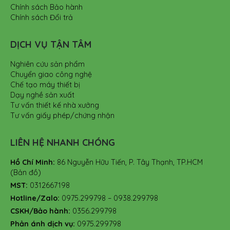
Chính sách Bảo hành
Chính sách Đổi trả
DỊCH VỤ TẬN TÂM
Nghiên cứu sản phẩm
Chuyển giao công nghệ
Chế tạo máy thiết bị
Dạy nghề sản xuất
Tư vấn thiết kế nhà xưởng
Tư vấn giấy phép/chứng nhận
LIÊN HỆ NHANH CHÓNG
Hồ Chí Minh:
86 Nguyễn Hữu Tiến, P. Tây Thạnh, TP.HCM
(Bản đồ)
MST:
0312667198
Hotline/Zalo:
0975.299798 – 0938.299798
CSKH/Bảo hành:
0356.299798
Phản ánh dịch vụ:
0975.299798