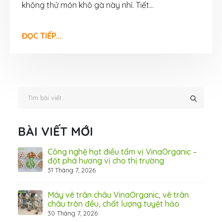
không thử món khô gà này nhỉ. Tiết...
ĐỌC TIẾP...
BÀI VIẾT MỚI
hãn
Công nghệ hạt điều tẩm vị VinaOrganic –
ừ
đột phá hương vị cho thị trường
31 Tháng 7, 2026
8 Thá
Máy vê trân châu VinaOrganic, vê trân
ấn
châu tròn đều, chất lượng tuyệt hảo
ơng)
30 Tháng 7, 2026