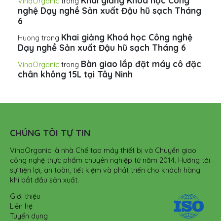
Khai giảng Khoá học Công
VinaOrganic
trong
nghệ Dạy nghề Sản xuất Đậu hũ sạch Tháng
6
Khai giảng Khoá học Công nghệ
Huong
trong
Dạy nghề Sản xuất Đậu hũ sạch Tháng 6
Bàn giao lắp đặt máy cô đặc
VinaOrganic
trong
chân không 15L tại Tây Ninh
CHÚNG TÔI TỰ TIN
VinaOrganic là nhà Chế tạo máy thiết bị và Chuyển giao
công nghệ thực phẩm chuyên nghiệp từ năm 2014. Hướng tới
sự tiện lợi, an toàn, tiết kiệm và phát triển cho khách hàng
khi bắt đầu sản xuất.
Giới thiệu
Liên hệ
Tuyển dụng