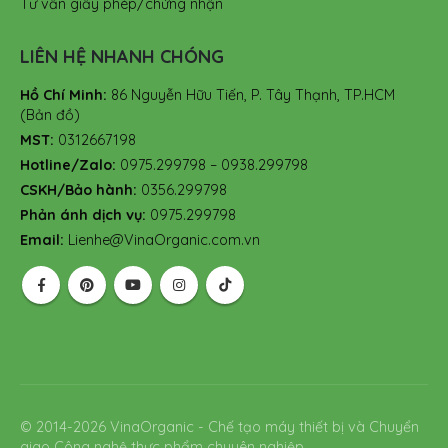
Tư vấn giấy phép/chứng nhận
LIÊN HỆ NHANH CHÓNG
Hồ Chí Minh:
86 Nguyễn Hữu Tiến, P. Tây Thạnh, TP.HCM
(Bản đồ)
MST:
0312667198
Hotline/Zalo:
0975.299798 – 0938.299798
CSKH/Bảo hành:
0356.299798
Phản ánh dịch vụ:
0975.299798
Email:
Lienhe@VinaOrganic.com.vn
© 2014-2026 VinaOrganic - Chế tạo máy thiết bị và Chuyển
giao Công nghệ thực phẩm chuyên nghiệp.