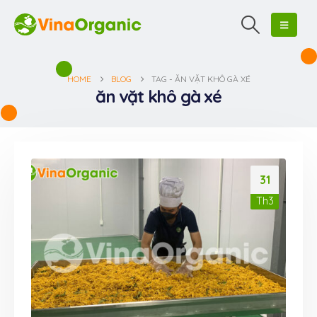
HOME
BLOG
TAG -
ĂN VẶT KHÔ GÀ XÉ
ăn vặt khô gà xé
31
Th3