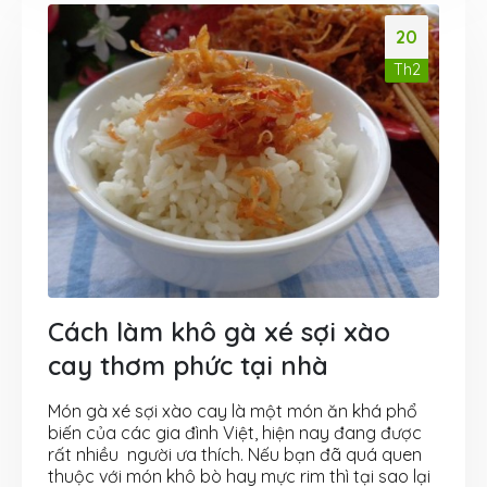
20
Th2
Cách làm khô gà xé sợi xào
cay thơm phức tại nhà
Món gà xé sợi xào cay là một món ăn khá phổ
biến của các gia đình Việt, hiện nay đang được
rất nhiều người ưa thích. Nếu bạn đã quá quen
thuộc với món khô bò hay mực rim thì tại sao lại