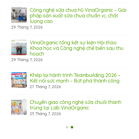
Công nghệ sữa chua hũ VinaOrganic – Giải
 tầm
pháp sản xuất sữa chua chuẩn vị, chất
lượng cao
29 Tháng 7, 2026
 từ
VinaOrganic tổng kết sự kiện Hội thảo
Khoa học và Công nghệ chế biến sau thu
hoạch
29 Tháng 7, 2026
hấp
Khép lại hành trình Teambuilding 2026 –
Kết nối sức mạnh – Bứt phá thành công
27 Tháng 7, 2026
Chuyển giao công nghệ sữa chuối thanh
trùng tại Lab VinaOrganic
23 Tháng 7, 2026
31 Th