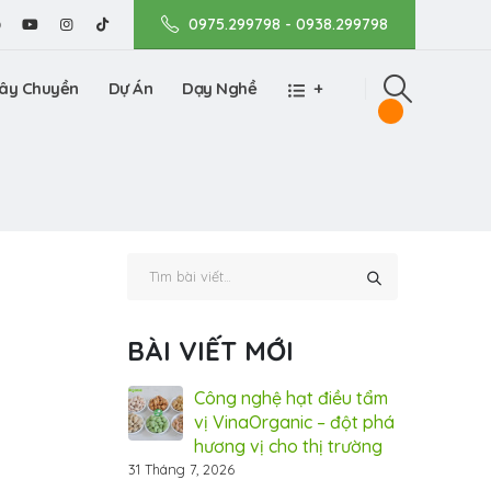
0975.299798 - 0938.299798
ây Chuyền
Dự Án
Dạy Nghề
+
BÀI VIẾT MỚI
về Quy trình sản
Công nghệ hạt điều tẩm
Tìm
g nhãn ôm sen
vị VinaOrganic – đột phá
xuấ
– đặc sản Hưng
hương vị cho thị trường
sấy
ic
Yên từ Vin
31 Tháng 7, 2026