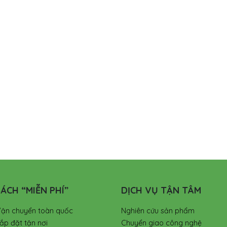
ÁCH “MIỄN PHÍ”
DỊCH VỤ TẬN TÂM
Vận chuyển toàn quốc
Nghiên cứu sản phẩm
ắp đặt tận nơi
Chuyển giao công nghệ