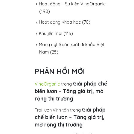
Hoạt động – Sự kiện VinaOrganic
(190)
Hoạt động Khoá học
(70)
Khuyến mãi
(115)
Mang nghề sản xuất đi khắp Việt
Nam
(25)
PHẢN HỒI MỚI
Giải pháp chế
VinaOrganic
trong
biến lươn – Tăng giá trị, mở
rộng thị trường
Giải pháp
Trại lươn vĩnh tân
trong
chế biến lươn – Tăng giá trị,
mở rộng thị trường