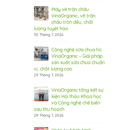
8 Tháng 8, 20
Máy vê trân châu
nic tham gia
VinaOrganic, vê trân
Vin
m Dấu ấn Thương
châu tròn đều, chất
Tri
 tại TP.HCM (Bình
lượng tuyệt hảo
hiệ
Dương)
30 Tháng 7, 2026
6 Tháng 8, 20
Công nghệ sữa chua hũ
nic tham dự hội
VinaOrganic – Giải pháp
Vin
g tầm giá trị
sản xuất sữa chua chuẩn
thả
 diễn ra tại Cần
vị, chất lượng cao
nôn
Thơ
29 Tháng 7, 2026
5 Tháng 8, 20
VinaOrganic tổng kết sự
 rộn ràng –
kiện Hội thảo Khoa học
Thá
 ưu đãi từ
và Công nghệ chế biến
Ngậ
nic
sau thu hoạch
Vin
29 Tháng 7, 2026
1 Tháng 8, 20