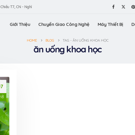
 Chiều T7, CN - Nghỉ
Giới Thiệu
Chuyển Giao Công Nghệ
Máy Thiết Bị
D
HOME
BLOG
TAG -
ĂN UỐNG KHOA HỌC
ăn uống khoa học
07
h8
 trình sản
Công nghệ hạt điều tẩm
Tìm hiểu 
 ôm sen
vị VinaOrganic – đột phá
xuất lon
 sản Hưng
hương vị cho thị trường
sấy giòn 
Yên từ VinaOrgan
31 Tháng 7, 2026