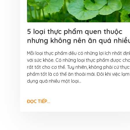
8 Tháng 8, 2026
VinaOrganic th
Triển lãm Dấu 
hiệu Việt tại TP
5 loại thực phẩm quen thuộc
Dương)
nhưng không nên ăn quá nhiề
6 Tháng 8, 2026
Mỗi loại thực phẩm đều có những lợi ích nhất địn
VinaOrganic th
với sức khỏe. Có những loại thực phẩm được cho
thảo “Nâng tầm 
rất tốt cho cơ thể. Tuy nhiên, không phải cứ thực
nông sản” diễn 
phẩm tốt là có thể ăn thoải mái. Đôi khi việc lạm
Thơ
dụng quá nhiều một loại...
5 Tháng 8, 2026
Tháng 08 rộn r
ĐỌC TIẾP...
Ngập tràn ưu đã
VinaOrganic
1 Tháng 8, 2026