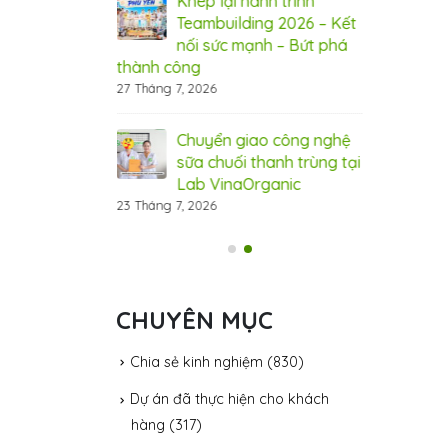
 bứt phá doanh
Khép lại hành trình
Bí 
máy hấp ủ đa
Teambuilding 2026 – Kết
thu
aOrganic
nối sức mạnh – Bứt phá
năn
thành công
31 Tháng 7, 20
27 Tháng 7, 2026
ây chuyền sản
Đầu
 VinaOrganic –
Chuyển giao công nghệ
xuấ
 năng lực sản
sữa chuối thanh trùng tại
Nân
 cầu thị trường
Lab VinaOrganic
xuất, đáp ứ
23 Tháng 7, 2026
31 Tháng 7, 20
CHUYÊN MỤC
Chia sẻ kinh nghiệm
(830)
Dự án đã thực hiện cho khách
hàng
(317)