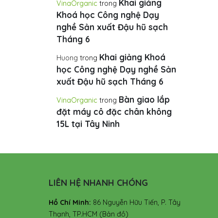
Khai giảng
VinaOrganic
trong
Khoá học Công nghệ Dạy
nghề Sản xuất Đậu hũ sạch
Tháng 6
Khai giảng Khoá
Huong
trong
học Công nghệ Dạy nghề Sản
xuất Đậu hũ sạch Tháng 6
Bàn giao lắp
VinaOrganic
trong
đặt máy cô đặc chân không
15L tại Tây Ninh
LIÊN HỆ NHANH CHÓNG
Hồ Chí Minh:
86 Nguyễn Hữu Tiến, P. Tây
Thạnh, TP.HCM
(Bản đồ)