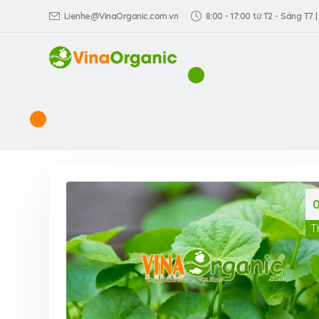
Lienhe@VinaOrganic.com.vn
8:00 - 17:00 từ T2 - Sáng T7 |
T
Tìm hiểu về Quy
xuất long nhãn
sấy giòn – đặc
Yên từ VinaOrganic