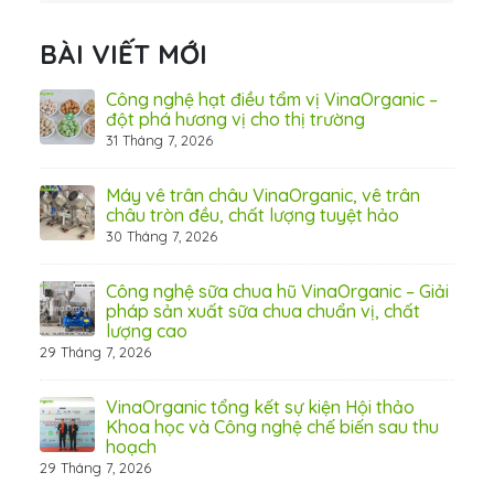
BÀI VIẾT MỚI
hãn
Công nghệ hạt điều tẩm vị VinaOrganic –
ừ
đột phá hương vị cho thị trường
31 Tháng 7, 2026
8 Thá
Máy vê trân châu VinaOrganic, vê trân
ấn
châu tròn đều, chất lượng tuyệt hảo
ơng)
30 Tháng 7, 2026
Công nghệ sữa chua hũ VinaOrganic – Giải
 tầm
pháp sản xuất sữa chua chuẩn vị, chất
lượng cao
29 Tháng 7, 2026
 từ
VinaOrganic tổng kết sự kiện Hội thảo
Khoa học và Công nghệ chế biến sau thu
hoạch
29 Tháng 7, 2026