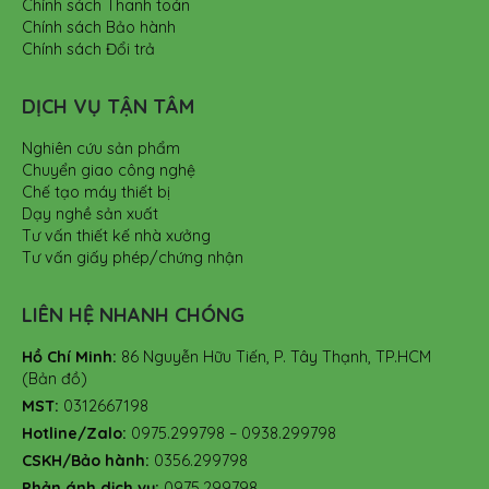
Chính sách Thanh toán
Chính sách Bảo hành
Chính sách Đổi trả
DỊCH VỤ TẬN TÂM
Nghiên cứu sản phẩm
Chuyển giao công nghệ
Chế tạo máy thiết bị
Dạy nghề sản xuất
Tư vấn thiết kế nhà xưởng
Tư vấn giấy phép/chứng nhận
LIÊN HỆ NHANH CHÓNG
Hồ Chí Minh:
86 Nguyễn Hữu Tiến, P. Tây Thạnh, TP.HCM
(Bản đồ)
MST:
0312667198
Hotline/Zalo:
0975.299798 – 0938.299798
CSKH/Bảo hành:
0356.299798
Phản ánh dịch vụ:
0975.299798