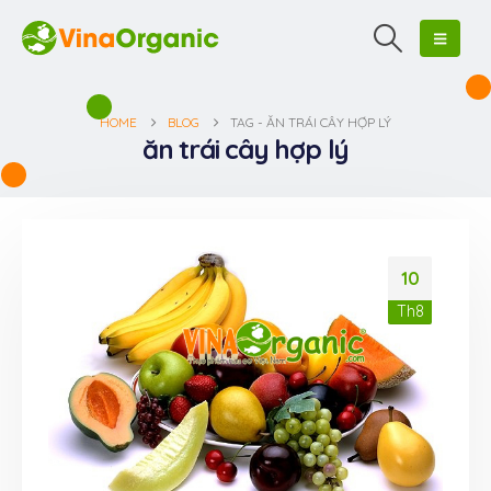
HOME
BLOG
TAG -
ĂN TRÁI CÂY HỢP LÝ
ăn trái cây hợp lý
10
Th8