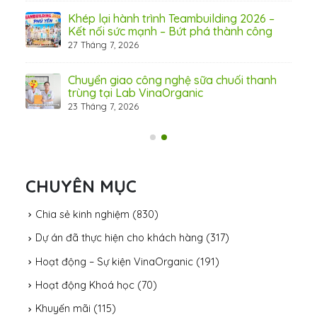
hấp
Khép lại hành trình Teambuilding 2026 –
Kết nối sức mạnh – Bứt phá thành công
27 Tháng 7, 2026
Chuyển giao công nghệ sữa chuối thanh
trùng tại Lab VinaOrganic
23 Tháng 7, 2026
31 Th
CHUYÊN MỤC
Chia sẻ kinh nghiệm
(830)
Dự án đã thực hiện cho khách hàng
(317)
Hoạt động – Sự kiện VinaOrganic
(191)
Hoạt động Khoá học
(70)
Khuyến mãi
(115)