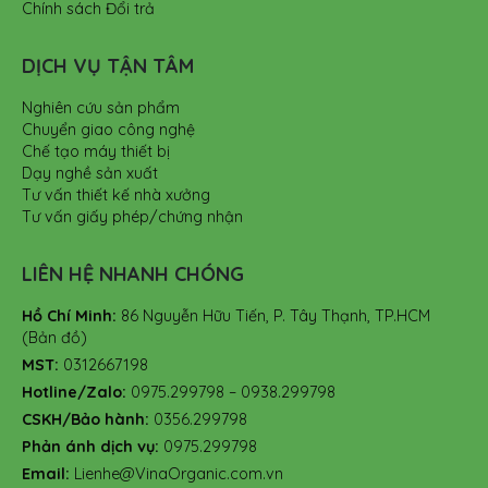
Chính sách Đổi trả
DỊCH VỤ TẬN TÂM
Nghiên cứu sản phẩm
Chuyển giao công nghệ
Chế tạo máy thiết bị
Dạy nghề sản xuất
Tư vấn thiết kế nhà xưởng
Tư vấn giấy phép/chứng nhận
LIÊN HỆ NHANH CHÓNG
Hồ Chí Minh:
86 Nguyễn Hữu Tiến, P. Tây Thạnh, TP.HCM
(Bản đồ)
MST:
0312667198
Hotline/Zalo:
0975.299798 – 0938.299798
CSKH/Bảo hành:
0356.299798
Phản ánh dịch vụ:
0975.299798
Email:
Lienhe@VinaOrganic.com.vn