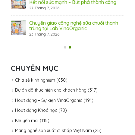
Kết nối sức mạnh – Bứt phá thành công
27 Tháng 7, 2026
Chuyển giao công nghệ sữa chuối thanh
trùng tại Lab VinaOrganic
23 Tháng 7, 2026
31 Th
CHUYÊN MỤC
Chia sẻ kinh nghiệm
(830)
Dự án đã thực hiện cho khách hàng
(317)
Hoạt động – Sự kiện VinaOrganic
(191)
Hoạt động Khoá học
(70)
Khuyến mãi
(115)
Mang nghề sản xuất đi khắp Việt Nam
(25)