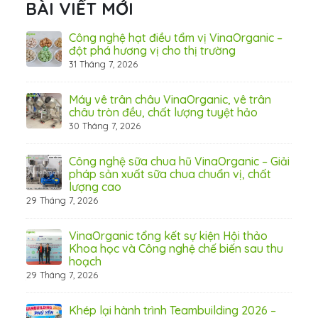
BÀI VIẾT MỚI
hãn
Công nghệ hạt điều tẩm vị VinaOrganic –
ừ
đột phá hương vị cho thị trường
31 Tháng 7, 2026
8 Thá
Máy vê trân châu VinaOrganic, vê trân
ấn
châu tròn đều, chất lượng tuyệt hảo
ơng)
30 Tháng 7, 2026
Công nghệ sữa chua hũ VinaOrganic – Giải
 tầm
pháp sản xuất sữa chua chuẩn vị, chất
lượng cao
29 Tháng 7, 2026
 từ
VinaOrganic tổng kết sự kiện Hội thảo
Khoa học và Công nghệ chế biến sau thu
hoạch
29 Tháng 7, 2026
hấp
Khép lại hành trình Teambuilding 2026 –