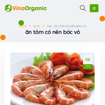
HOME
BLOG
TAG -
ĂN TÔM CÓ NÊN BÓC VỎ
ăn tôm có nên bóc vỏ
06
Th1