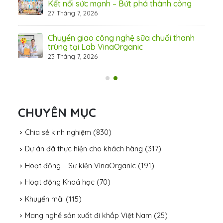
Kết nối sức mạnh – Bứt phá thành công
27 Tháng 7, 2026
Chuyển giao công nghệ sữa chuối thanh
trùng tại Lab VinaOrganic
23 Tháng 7, 2026
31 Th
CHUYÊN MỤC
Chia sẻ kinh nghiệm
(830)
Dự án đã thực hiện cho khách hàng
(317)
Hoạt động – Sự kiện VinaOrganic
(191)
Hoạt động Khoá học
(70)
Khuyến mãi
(115)
Mang nghề sản xuất đi khắp Việt Nam
(25)