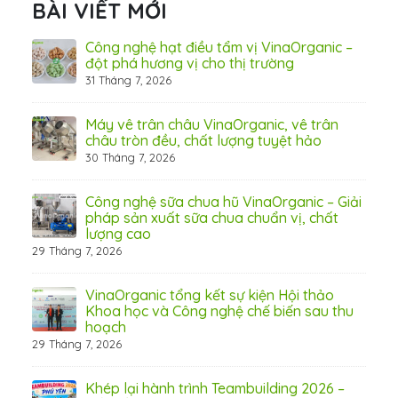
BÀI VIẾT MỚI
hãn
Công nghệ hạt điều tẩm vị VinaOrganic –
ừ
đột phá hương vị cho thị trường
31 Tháng 7, 2026
8 Thá
Máy vê trân châu VinaOrganic, vê trân
ấn
châu tròn đều, chất lượng tuyệt hảo
ơng)
30 Tháng 7, 2026
Công nghệ sữa chua hũ VinaOrganic – Giải
 tầm
pháp sản xuất sữa chua chuẩn vị, chất
lượng cao
29 Tháng 7, 2026
 từ
VinaOrganic tổng kết sự kiện Hội thảo
Khoa học và Công nghệ chế biến sau thu
hoạch
29 Tháng 7, 2026
hấp
Khép lại hành trình Teambuilding 2026 –