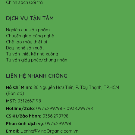
Chính sách Đổi trả
DỊCH VỤ TẬN TÂM
Nghiên cứu sản phẩm
Chuyển giao công nghệ
Chế tạo máy thiết bị
Dạy nghề sản xuất
Tư vấn thiết kế nhà xưởng
Tư vấn giấy phép/chứng nhận
LIÊN HỆ NHANH CHÓNG
Hồ Chí Minh:
86 Nguyễn Hữu Tiến, P. Tây Thạnh, TP.HCM
(Bản đồ)
MST:
0312667198
Hotline/Zalo:
0975.299798 – 0938.299798
CSKH/Bảo hành:
0356.299798
Phản ánh dịch vụ:
0975.299798
Email:
Lienhe@VinaOrganic.com.vn