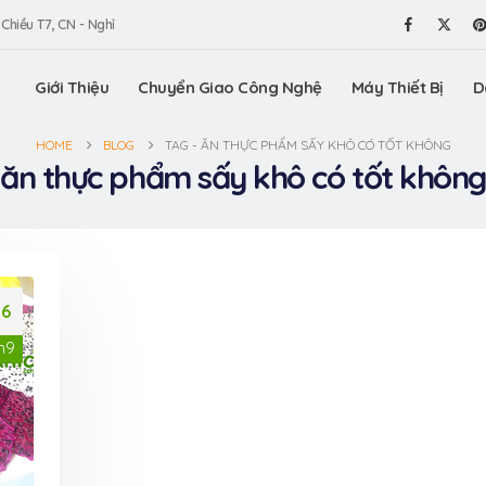
 Chiều T7, CN - Nghỉ
Giới Thiệu
Chuyển Giao Công Nghệ
Máy Thiết Bị
D
HOME
BLOG
TAG -
ĂN THỰC PHẨM SẤY KHÔ CÓ TỐT KHÔNG
ăn thực phẩm sấy khô có tốt không
26
h9
am gia
Máy vê trân châu
VinaOrga
ấn Thương
VinaOrganic, vê trân
Triển lã
.HCM (Bình
châu tròn đều, chất
hiệu Việt
lượng tuyệt hảo
Dương)