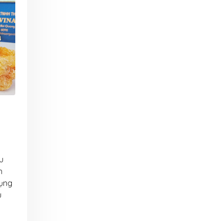
30 Tháng 7, 2026
6 Tháng 8, 2026
am dự hội
Công nghệ sữa chua hũ
VinaOrga
ơ
VinaOrganic – Giải pháp
thảo tại 
sản xuất sữa chua chuẩn
5 Tháng 8, 
vị, chất lượng cao
29 Tháng 7, 2026
àng –
Tháng 08
i từ
Ngập tràn
VinaOrganic tổng kết sự
VinaOrga
kiện Hội thảo Khoa học
1 Tháng 8, 2026
và Công nghệ chế biến
sau thu hoạch
há doanh
Bí quyết
29 Tháng 7, 2026
p ủ đa
thu nhờ 
ic
năng Vin
u
Khép lại hành trình
31 Tháng 7, 2026
h
Teambuilding 2026 – Kết
dụng
nối sức mạnh – Bứt phá
yền sản
Đầu tư d
u
thành công
rganic –
xuất muối
27 Tháng 7, 2026
lực sản
Nâng cao