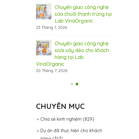
 cầu thị trường
xuất, đáp ứ
Chuyển giao công nghệ
31 Tháng 7, 20
sữa chuối thanh trùng tại
Lab VinaOrganic
ệ hạt điều tẩm
Côn
23 Tháng 7, 2026
ganic – đột phá
vị 
cho thị trường
hươ
Chuyển giao công nghệ
31 Tháng 7, 20
xoài sấy dẻo cho khách
hàng tại Lab
VinaOrganic
20 Tháng 7, 2026
CHUYÊN MỤC
Chia sẻ kinh nghiệm
(829)
Dự án đã thực hiện cho khách
hàng
(317)