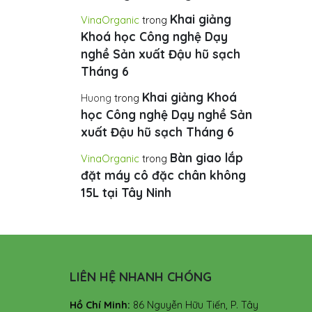
Khai giảng
VinaOrganic
trong
Khoá học Công nghệ Dạy
nghề Sản xuất Đậu hũ sạch
Tháng 6
Khai giảng Khoá
Huong
trong
học Công nghệ Dạy nghề Sản
xuất Đậu hũ sạch Tháng 6
Bàn giao lắp
VinaOrganic
trong
đặt máy cô đặc chân không
15L tại Tây Ninh
LIÊN HỆ NHANH CHÓNG
Hồ Chí Minh:
86 Nguyễn Hữu Tiến, P. Tây