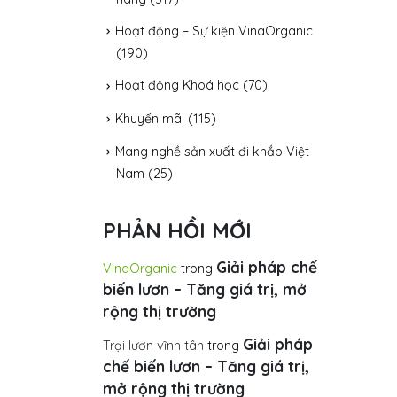
Hoạt động – Sự kiện VinaOrganic
(190)
Hoạt động Khoá học
(70)
Khuyến mãi
(115)
Mang nghề sản xuất đi khắp Việt
Nam
(25)
PHẢN HỒI MỚI
Giải pháp chế
VinaOrganic
trong
biến lươn – Tăng giá trị, mở
rộng thị trường
Giải pháp
Trại lươn vĩnh tân
trong
chế biến lươn – Tăng giá trị,
mở rộng thị trường