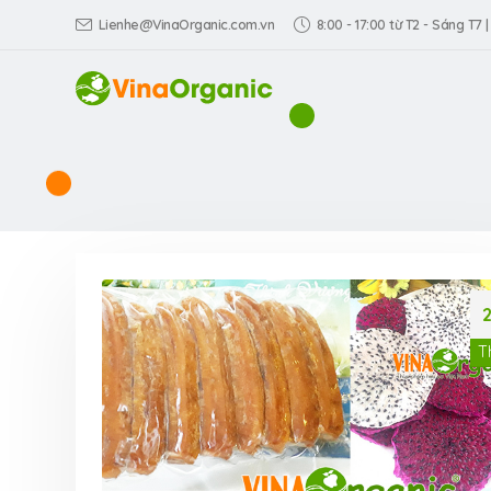
Lienhe@VinaOrganic.com.vn
8:00 - 17:00 từ T2 - Sáng T7 |
T
VinaOrganic th
Triển lãm Dấu 
hiệu Việt tại TP
Dương)