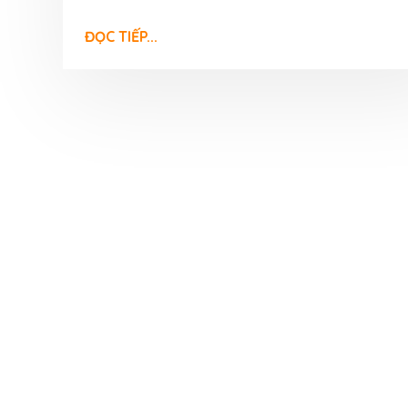
xuất, đáp ứng nhu cầu t
31 Tháng 7, 2026
ĐỌC TIẾP...
Công nghệ hạt 
vị VinaOrganic 
hương vị cho th
31 Tháng 7, 2026