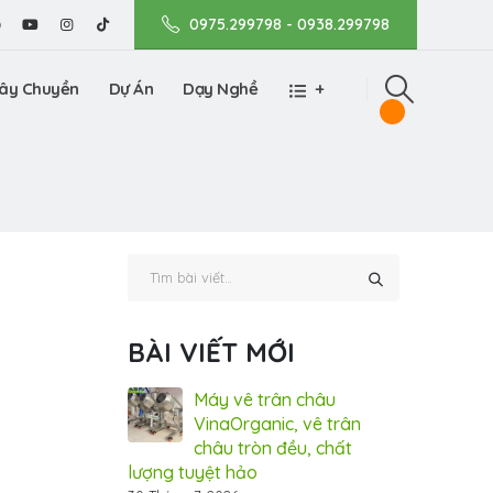
0975.299798 - 0938.299798
ây Chuyền
Dự Án
Dạy Nghề
+
BÀI VIẾT MỚI
nic tham gia
Máy vê trân châu
Vin
m Dấu ấn Thương
VinaOrganic, vê trân
Tri
 tại TP.HCM (Bình
châu tròn đều, chất
hiệ
lượng tuyệt hảo
Dương)