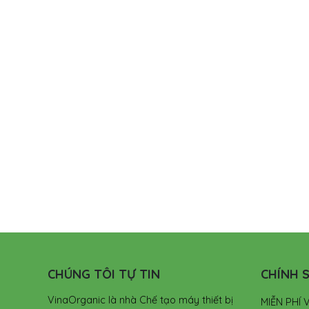
CHÚNG TÔI TỰ TIN
CHÍNH S
VinaOrganic là nhà Chế tạo máy thiết bị
MIỄN PHÍ 