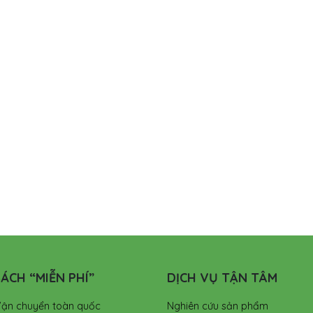
ÁCH “MIỄN PHÍ”
DỊCH VỤ TẬN TÂM
Vận chuyển toàn quốc
Nghiên cứu sản phẩm