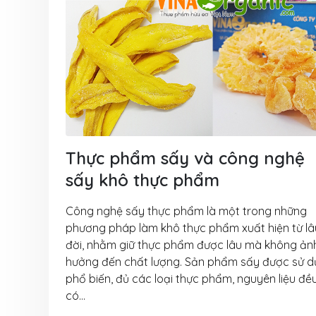
6 Tháng 8, 2026
VinaOrganic th
thảo tại Cần Th
5 Tháng 8, 2026
Tháng 08 rộn r
Ngập tràn ưu đã
VinaOrganic
1 Tháng 8, 2026
Thực phẩm sấy và công nghệ
sấy khô thực phẩm
Bí quyết bứt p
thu nhờ máy hấ
Công nghệ sấy thực phẩm là một trong những
năng VinaOrgan
phương pháp làm khô thực phẩm xuất hiện từ lâ
31 Tháng 7, 2026
đời, nhằm giữ thực phẩm được lâu mà không ản
hưởng đến chất lượng. Sản phẩm sấy được sử 
Đầu tư dây chu
phổ biến, đủ các loại thực phẩm, nguyên liệu đề
xuất muối VinaO
có...
Nâng cao năng 