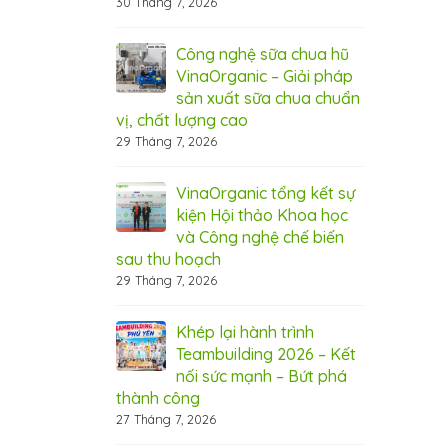
30 Tháng 7, 2026
6 Tháng 8, 20
nic tham dự hội
Công nghệ sữa chua hũ
Vin
Cần Thơ
VinaOrganic – Giải pháp
thả
sản xuất sữa chua chuẩn
2026
5 T
vị, chất lượng cao
29 Tháng 7, 2026
 rộn ràng –
Thá
 ưu đãi từ
Ngậ
nic
VinaOrganic tổng kết sự
Vin
kiện Hội thảo Khoa học
1 Tháng 8, 20
và Công nghệ chế biến
sau thu hoạch
 bứt phá doanh
Bí 
29 Tháng 7, 2026
máy hấp ủ đa
thu
aOrganic
năn
Khép lại hành trình
31 Tháng 7, 20
Teambuilding 2026 – Kết
nối sức mạnh – Bứt phá
ây chuyền sản
Đầu
thành công
 VinaOrganic –
xuấ
27 Tháng 7, 2026
 năng lực sản
Nân