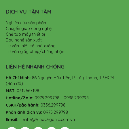
DỊCH VỤ TẬN TÂM
Nghiên cứu sản phẩm
Chuyển giao công nghệ
Chế tạo máy thiết bị
Dạy nghề sản xuất
Tư vấn thiết kế nhà xưởng
Tư vấn giấy phép/chứng nhận
LIÊN HỆ NHANH CHÓNG
Hồ Chí Minh:
86 Nguyễn Hữu Tiến, P. Tây Thạnh, TP.HCM
(Bản đồ)
MST:
0312667198
Hotline/Zalo:
0975.299798 – 0938.299798
CSKH/Bảo hành:
0356.299798
Phản ánh dịch vụ:
0975.299798
Email:
Lienhe@VinaOrganic.com.vn