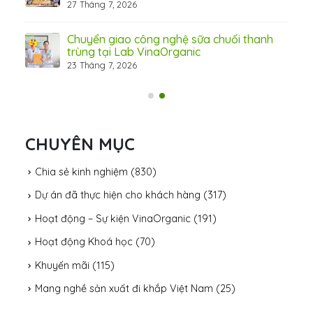
27 Tháng 7, 2026
Chuyển giao công nghệ sữa chuối thanh
trùng tại Lab VinaOrganic
23 Tháng 7, 2026
31 Th
CHUYÊN MỤC
Chia sẻ kinh nghiệm
(830)
Dự án đã thực hiện cho khách hàng
(317)
Hoạt động – Sự kiện VinaOrganic
(191)
Hoạt động Khoá học
(70)
Khuyến mãi
(115)
Mang nghề sản xuất đi khắp Việt Nam
(25)