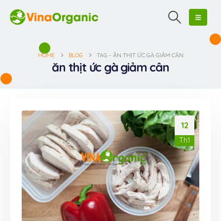
HOME
BLOG
TAG -
ĂN THỊT ỨC GÀ GIẢM CÂN
ăn thịt ức gà giảm cân
12
Th1