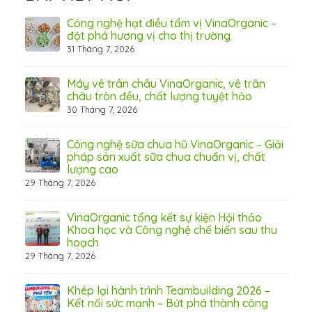
hãn
Công nghệ hạt điều tẩm vị VinaOrganic –
ừ
đột phá hương vị cho thị trường
31 Tháng 7, 2026
8 Thá
Máy vê trân châu VinaOrganic, vê trân
ấn
châu tròn đều, chất lượng tuyệt hảo
ơng)
30 Tháng 7, 2026
Công nghệ sữa chua hũ VinaOrganic – Giải
 tầm
pháp sản xuất sữa chua chuẩn vị, chất
lượng cao
29 Tháng 7, 2026
 từ
VinaOrganic tổng kết sự kiện Hội thảo
Khoa học và Công nghệ chế biến sau thu
hoạch
29 Tháng 7, 2026
hấp
Khép lại hành trình Teambuilding 2026 –
Kết nối sức mạnh – Bứt phá thành công