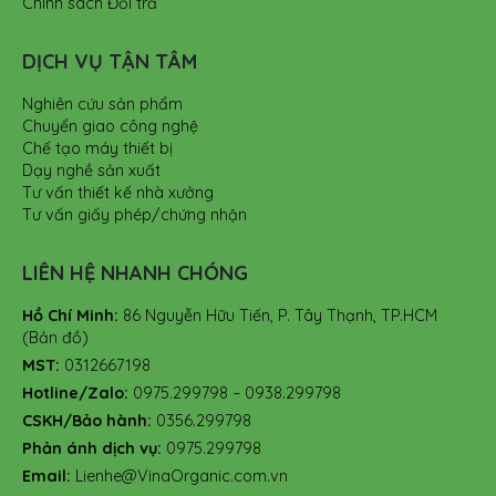
Chính sách Đổi trả
DỊCH VỤ TẬN TÂM
Nghiên cứu sản phẩm
Chuyển giao công nghệ
Chế tạo máy thiết bị
Dạy nghề sản xuất
Tư vấn thiết kế nhà xưởng
Tư vấn giấy phép/chứng nhận
LIÊN HỆ NHANH CHÓNG
Hồ Chí Minh:
86 Nguyễn Hữu Tiến, P. Tây Thạnh, TP.HCM
(Bản đồ)
MST:
0312667198
Hotline/Zalo:
0975.299798 – 0938.299798
CSKH/Bảo hành:
0356.299798
Phản ánh dịch vụ:
0975.299798
Email:
Lienhe@VinaOrganic.com.vn