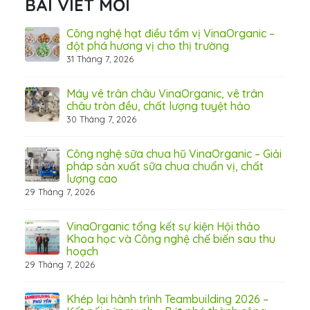
BÀI VIẾT MỚI
hãn
Công nghệ hạt điều tẩm vị VinaOrganic –
ừ
đột phá hương vị cho thị trường
31 Tháng 7, 2026
8 Thá
Máy vê trân châu VinaOrganic, vê trân
ấn
châu tròn đều, chất lượng tuyệt hảo
ơng)
30 Tháng 7, 2026
Công nghệ sữa chua hũ VinaOrganic – Giải
 tầm
pháp sản xuất sữa chua chuẩn vị, chất
lượng cao
29 Tháng 7, 2026
 từ
VinaOrganic tổng kết sự kiện Hội thảo
Khoa học và Công nghệ chế biến sau thu
hoạch
29 Tháng 7, 2026
hấp
Khép lại hành trình Teambuilding 2026 –