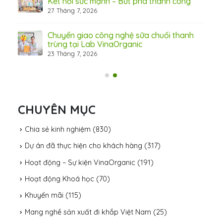
Kết nối sức mạnh – Bứt phá thành công
27 Tháng 7, 2026
Chuyển giao công nghệ sữa chuối thanh
trùng tại Lab VinaOrganic
23 Tháng 7, 2026
31 Th
CHUYÊN MỤC
Chia sẻ kinh nghiệm
(830)
Dự án đã thực hiện cho khách hàng
(317)
Hoạt động – Sự kiện VinaOrganic
(191)
Hoạt động Khoá học
(70)
Khuyến mãi
(115)
Mang nghề sản xuất đi khắp Việt Nam
(25)