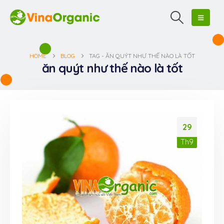
HOME
BLOG
TAG -
ĂN QUÝT NHƯ THẾ NÀO LÀ TỐT
ăn quýt như thế nào là tốt
29
Th9