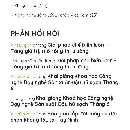
Khuyến mãi
(115)
Mang nghề sản xuất đi khắp Việt Nam
(25)
PHẢN HỒI MỚI
Giải pháp chế biến lươn –
VinaOrganic
trong
Tăng giá trị, mở rộng thị trường
Giải pháp chế biến lươn –
Trại lươn vĩnh tân
trong
Tăng giá trị, mở rộng thị trường
Khai giảng Khoá học Công
VinaOrganic
trong
nghệ Dạy nghề Sản xuất Đậu hũ sạch Tháng
6
Khai giảng Khoá học Công nghệ
Huong
trong
Dạy nghề Sản xuất Đậu hũ sạch Tháng 6
Bàn giao lắp đặt máy cô đặc
VinaOrganic
trong
chân không 15L tại Tây Ninh