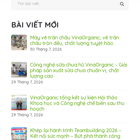
BÀI VIẾT MỚI
ấn
Máy vê trân châu VinaOrganic, vê trân
ơng)
châu tròn đều, chất lượng tuyệt hảo
30 Tháng 7, 2026
 Thơ
Công nghệ sữa chua hũ VinaOrganic – Giải
pháp sản xuất sữa chua chuẩn vị, chất
lượng cao
29 Tháng 7, 2026
 từ
VinaOrganic tổng kết sự kiện Hội thảo
Khoa học và Công nghệ chế biến sau thu
hoạch
29 Tháng 7, 2026
hấp
Khép lại hành trình Teambuilding 2026 –
Kết nối sức mạnh – Bứt phá thành công