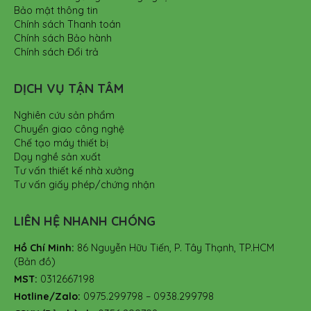
Bảo mật thông tin
Chính sách Thanh toán
Chính sách Bảo hành
Chính sách Đổi trả
DỊCH VỤ TẬN TÂM
Nghiên cứu sản phẩm
Chuyển giao công nghệ
Chế tạo máy thiết bị
Dạy nghề sản xuất
Tư vấn thiết kế nhà xưởng
Tư vấn giấy phép/chứng nhận
LIÊN HỆ NHANH CHÓNG
Hồ Chí Minh:
86 Nguyễn Hữu Tiến, P. Tây Thạnh, TP.HCM
(Bản đồ)
MST:
0312667198
Hotline/Zalo:
0975.299798 – 0938.299798