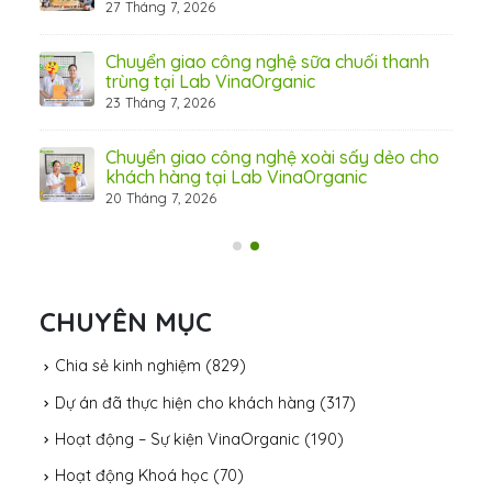
27 Tháng 7, 2026
Chuyển giao công nghệ sữa chuối thanh
31 Th
trùng tại Lab VinaOrganic
23 Tháng 7, 2026
c –
Chuyển giao công nghệ xoài sấy dẻo cho
khách hàng tại Lab VinaOrganic
20 Tháng 7, 2026
CHUYÊN MỤC
Chia sẻ kinh nghiệm
(829)
Dự án đã thực hiện cho khách hàng
(317)
Hoạt động – Sự kiện VinaOrganic
(190)
Hoạt động Khoá học
(70)