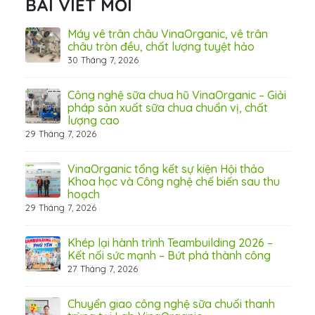
BÀI VIẾT MỚI
ấn
Máy vê trân châu VinaOrganic, vê trân
ơng)
châu tròn đều, chất lượng tuyệt hảo
30 Tháng 7, 2026
 Thơ
Công nghệ sữa chua hũ VinaOrganic – Giải
pháp sản xuất sữa chua chuẩn vị, chất
lượng cao
29 Tháng 7, 2026
 từ
VinaOrganic tổng kết sự kiện Hội thảo
Khoa học và Công nghệ chế biến sau thu
hoạch
29 Tháng 7, 2026
hấp
Khép lại hành trình Teambuilding 2026 –
Kết nối sức mạnh – Bứt phá thành công
27 Tháng 7, 2026
Chuyển giao công nghệ sữa chuối thanh
31 Th