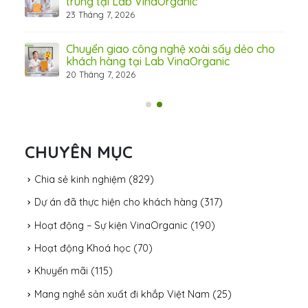
trùng tại Lab VinaOrganic
23 Tháng 7, 2026
c –
Chuyển giao công nghệ xoài sấy dẻo cho
khách hàng tại Lab VinaOrganic
20 Tháng 7, 2026
CHUYÊN MỤC
Chia sẻ kinh nghiệm
(829)
Dự án đã thực hiện cho khách hàng
(317)
Hoạt động – Sự kiện VinaOrganic
(190)
Hoạt động Khoá học
(70)
Khuyến mãi
(115)
Mang nghề sản xuất đi khắp Việt Nam
(25)