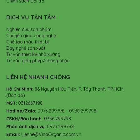
Chính sách Đổi trả
DỊCH VỤ TẬN TÂM
Nghiên cứu sản phẩm
Chuyển giao công nghệ
Chế tạo máy thiết bị
Dạy nghề sản xuất
Tư vấn thiết kế nhà xưởng
Tư vấn giấy phép/chứng nhận
LIÊN HỆ NHANH CHÓNG
Hồ Chí Minh:
86 Nguyễn Hữu Tiến, P. Tây Thạnh, TP.HCM
(Bản đồ)
MST:
0312667198
Hotline/Zalo:
0975.299798 – 0938.299798
CSKH/Bảo hành:
0356.299798
Phản ánh dịch vụ:
0975.299798
Email:
Lienhe@VinaOrganic.com.vn