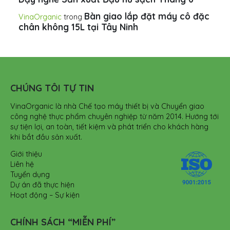
Bàn giao lắp đặt máy cô đặc
VinaOrganic
trong
chân không 15L tại Tây Ninh
CHÚNG TÔI TỰ TIN
VinaOrganic là nhà Chế tạo máy thiết bị và Chuyển giao
công nghệ thực phẩm chuyên nghiệp từ năm 2014. Hướng tới
sự tiện lợi, an toàn, tiết kiệm và phát triển cho khách hàng
khi bắt đầu sản xuất.
Giới thiệu
Liên hệ
Tuyển dụng
Dự án đã thực hiện
Hoạt động – Sự kiện
CHÍNH SÁCH “MIỄN PHÍ”