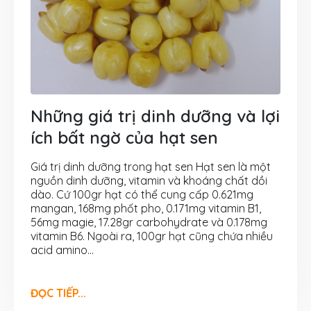
Những giá trị dinh dưỡng và lợi
ích bất ngờ của hạt sen
Giá trị dinh dưỡng trong hạt sen Hạt sen là một
nguồn dinh dưỡng, vitamin và khoáng chất dồi
dào. Cứ 100gr hạt có thể cung cấp 0.621mg
mangan, 168mg phốt pho, 0.171mg vitamin B1,
56mg magie, 17.28gr carbohydrate và 0.178mg
vitamin B6. Ngoài ra, 100gr hạt cũng chứa nhiều
acid amino...
ĐỌC TIẾP...