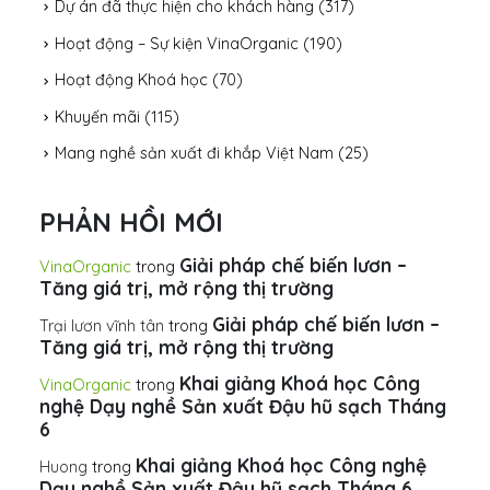
Dự án đã thực hiện cho khách hàng
(317)
Hoạt động – Sự kiện VinaOrganic
(190)
Hoạt động Khoá học
(70)
Khuyến mãi
(115)
Mang nghề sản xuất đi khắp Việt Nam
(25)
PHẢN HỒI MỚI
Giải pháp chế biến lươn –
VinaOrganic
trong
Tăng giá trị, mở rộng thị trường
Giải pháp chế biến lươn –
Trại lươn vĩnh tân
trong
Tăng giá trị, mở rộng thị trường
Khai giảng Khoá học Công
VinaOrganic
trong
nghệ Dạy nghề Sản xuất Đậu hũ sạch Tháng
6
Khai giảng Khoá học Công nghệ
Huong
trong
Dạy nghề Sản xuất Đậu hũ sạch Tháng 6