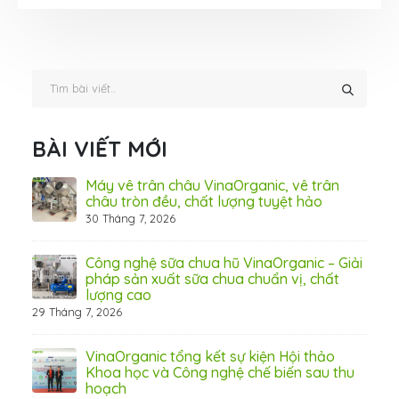
BÀI VIẾT MỚI
ấn
Máy vê trân châu VinaOrganic, vê trân
ơng)
châu tròn đều, chất lượng tuyệt hảo
30 Tháng 7, 2026
 Thơ
Công nghệ sữa chua hũ VinaOrganic – Giải
pháp sản xuất sữa chua chuẩn vị, chất
lượng cao
29 Tháng 7, 2026
 từ
VinaOrganic tổng kết sự kiện Hội thảo
Khoa học và Công nghệ chế biến sau thu
hoạch