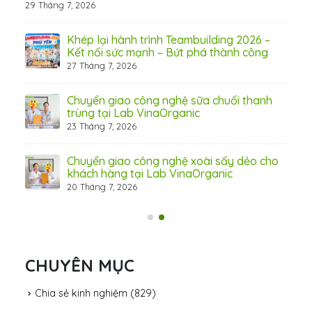
29 Tháng 7, 2026
hấp
Khép lại hành trình Teambuilding 2026 –
Kết nối sức mạnh – Bứt phá thành công
27 Tháng 7, 2026
Chuyển giao công nghệ sữa chuối thanh
31 Th
trùng tại Lab VinaOrganic
23 Tháng 7, 2026
c –
Chuyển giao công nghệ xoài sấy dẻo cho
khách hàng tại Lab VinaOrganic
20 Tháng 7, 2026
CHUYÊN MỤC
Chia sẻ kinh nghiệm
(829)