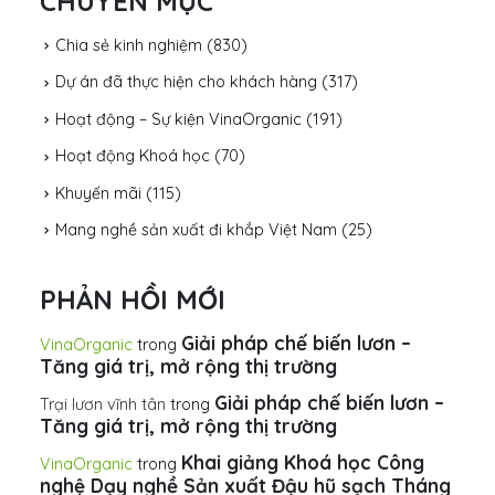
CHUYÊN MỤC
Chia sẻ kinh nghiệm
(830)
Dự án đã thực hiện cho khách hàng
(317)
Hoạt động – Sự kiện VinaOrganic
(191)
Hoạt động Khoá học
(70)
Khuyến mãi
(115)
Mang nghề sản xuất đi khắp Việt Nam
(25)
PHẢN HỒI MỚI
Giải pháp chế biến lươn –
VinaOrganic
trong
Tăng giá trị, mở rộng thị trường
Giải pháp chế biến lươn –
Trại lươn vĩnh tân
trong
Tăng giá trị, mở rộng thị trường
Khai giảng Khoá học Công
VinaOrganic
trong
nghệ Dạy nghề Sản xuất Đậu hũ sạch Tháng