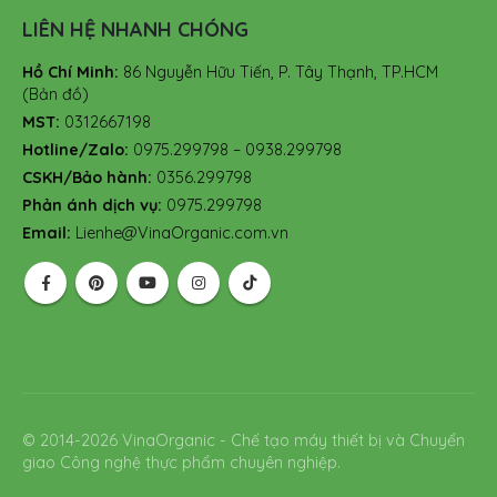
LIÊN HỆ NHANH CHÓNG
Hồ Chí Minh:
86 Nguyễn Hữu Tiến, P. Tây Thạnh, TP.HCM
(Bản đồ)
MST:
0312667198
Hotline/Zalo:
0975.299798 – 0938.299798
CSKH/Bảo hành:
0356.299798
Phản ánh dịch vụ:
0975.299798
Email:
Lienhe@VinaOrganic.com.vn
© 2014-2026 VinaOrganic - Chế tạo máy thiết bị và Chuyển
giao Công nghệ thực phẩm chuyên nghiệp.