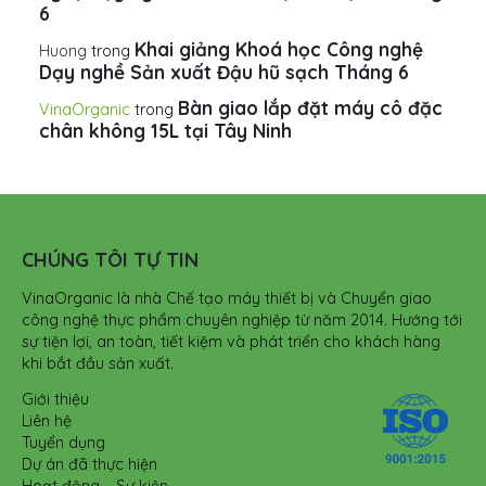
6
Khai giảng Khoá học Công nghệ
Huong
trong
Dạy nghề Sản xuất Đậu hũ sạch Tháng 6
Bàn giao lắp đặt máy cô đặc
VinaOrganic
trong
chân không 15L tại Tây Ninh
CHÚNG TÔI TỰ TIN
VinaOrganic là nhà Chế tạo máy thiết bị và Chuyển giao
công nghệ thực phẩm chuyên nghiệp từ năm 2014. Hướng tới
sự tiện lợi, an toàn, tiết kiệm và phát triển cho khách hàng
khi bắt đầu sản xuất.
Giới thiệu
Liên hệ
Tuyển dụng
Dự án đã thực hiện