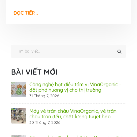
ĐỌC TIẾP...
BÀI VIẾT MỚI
hãn
Công nghệ hạt điều tẩm vị VinaOrganic –
ừ
đột phá hương vị cho thị trường
31 Tháng 7, 2026
8 Thá
Máy vê trân châu VinaOrganic, vê trân
ấn
châu tròn đều, chất lượng tuyệt hảo
ơng)
30 Tháng 7, 2026