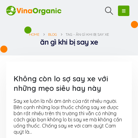
HOME
BLOG
TAG -
ĂN GÌ KHI BỊ SAY XE
ăn gì khi bị say xe
Không còn lo sợ say xe với
những mẹo siêu hay này
Say xe luôn là nỗi ám ảnh của rất nhiều người.
Bên cạnh những loại thuốc chống say xe được
bán rất nhiều trên thị trường thì vẫn có những
cách giúp bạn không lo bị say xe mà không cần
uống thuốc. Chống say xe với cam quýt Cam
quýt là...