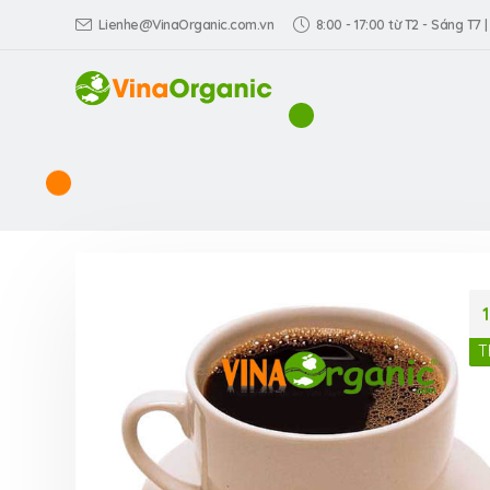
Lienhe@VinaOrganic.com.vn
8:00 - 17:00 từ T2 - Sáng T7 |
T
VinaOrganic th
Triển lãm Dấu 
hiệu Việt tại TP
Dương)