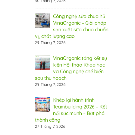
30 Tháng 7, 2026
6 Tháng 8, 20
nic tham dự hội
Công nghệ sữa chua hũ
Vin
Cần Thơ
VinaOrganic – Giải pháp
thả
sản xuất sữa chua chuẩn
2026
5 T
vị, chất lượng cao
29 Tháng 7, 2026
 rộn ràng –
Thá
 ưu đãi từ
Ngậ
nic
VinaOrganic tổng kết sự
Vin
kiện Hội thảo Khoa học
1 Tháng 8, 20
và Công nghệ chế biến
sau thu hoạch
 bứt phá doanh
Bí 
29 Tháng 7, 2026
máy hấp ủ đa
thu
aOrganic
năn
Khép lại hành trình
31 Tháng 7, 20
Teambuilding 2026 – Kết
nối sức mạnh – Bứt phá
ây chuyền sản
Đầu
thành công
 VinaOrganic –
xuấ
27 Tháng 7, 2026
 năng lực sản
Nân