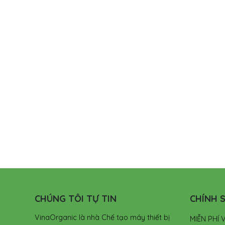
CHÚNG TÔI TỰ TIN
CHÍNH S
VinaOrganic là nhà Chế tạo máy thiết bị
MIỄN PHÍ 