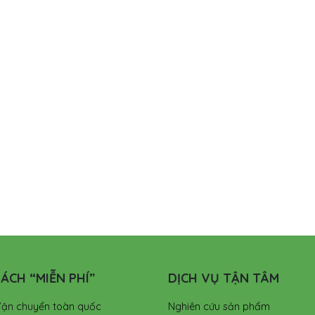
ÁCH “MIỄN PHÍ”
DỊCH VỤ TẬN TÂM
Vận chuyển toàn quốc
Nghiên cứu sản phẩm