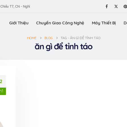
 Chiều T7, CN - Nghỉ
Giới Thiệu
Chuyển Giao Công Nghệ
Máy Thiết Bị
D
HOME
BLOG
TAG -
ĂN GÌ ĐỂ TỈNH TÁO
ăn gì để tỉnh táo
12
h1
am gia
Máy vê trân châu
VinaOrga
ấn Thương
VinaOrganic, vê trân
Triển lã
.HCM (Bình
châu tròn đều, chất
hiệu Việt
lượng tuyệt hảo
Dương)