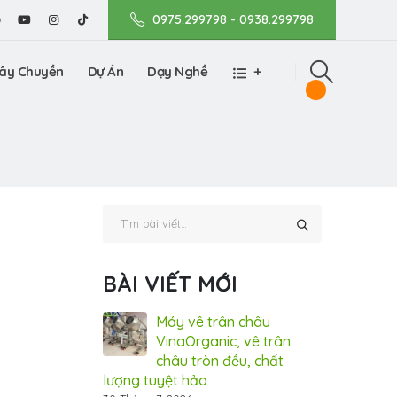
0975.299798 - 0938.299798
ây Chuyền
Dự Án
Dạy Nghề
+
BÀI VIẾT MỚI
nic tham gia
Máy vê trân châu
Vin
m Dấu ấn Thương
VinaOrganic, vê trân
Tri
 tại TP.HCM (Bình
châu tròn đều, chất
hiệ
lượng tuyệt hảo
Dương)