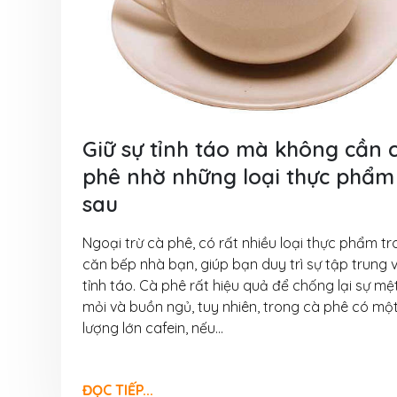
6 Tháng 8, 2026
VinaOrganic th
thảo tại Cần Th
5 Tháng 8, 2026
Tháng 08 rộn r
Giữ sự tỉnh táo mà không cần 
Ngập tràn ưu đã
VinaOrganic
phê nhờ những loại thực phẩm
1 Tháng 8, 2026
sau
Bí quyết bứt p
Ngoại trừ cà phê, có rất nhiều loại thực phẩm t
thu nhờ máy hấ
căn bếp nhà bạn, giúp bạn duy trì sự tập trung 
năng VinaOrgan
tỉnh táo. Cà phê rất hiệu quả để chống lại sự mệ
31 Tháng 7, 2026
mỏi và buồn ngủ, tuy nhiên, trong cà phê có mộ
lượng lớn cafein, nếu...
Đầu tư dây chu
xuất muối VinaO
Nâng cao năng 
ĐỌC TIẾP...