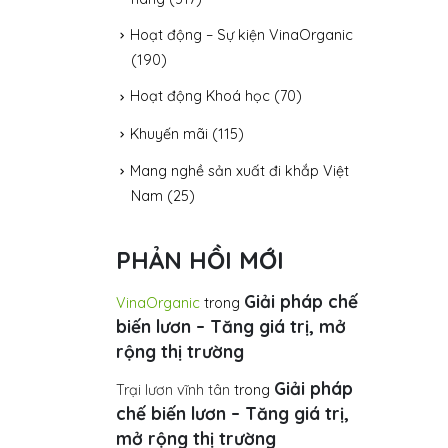
Hoạt động – Sự kiện VinaOrganic
(190)
Hoạt động Khoá học
(70)
Khuyến mãi
(115)
Mang nghề sản xuất đi khắp Việt
Nam
(25)
PHẢN HỒI MỚI
Giải pháp chế
VinaOrganic
trong
biến lươn – Tăng giá trị, mở
rộng thị trường
Giải pháp
Trại lươn vĩnh tân
trong
chế biến lươn – Tăng giá trị,
mở rộng thị trường