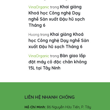
Khai giảng
VinaOrganic
trong
Khoá học Công nghệ Dạy
nghề Sản xuất Đậu hũ sạch
Tháng 6
Khai giảng Khoá
Huong
trong
học Công nghệ Dạy nghề Sản
xuất Đậu hũ sạch Tháng 6
Bàn giao lắp
VinaOrganic
trong
đặt máy cô đặc chân không
15L tại Tây Ninh
LIÊN HỆ NHANH CHÓNG
Hồ Chí Minh:
86 Nguyễn Hữu Tiến, P. Tây