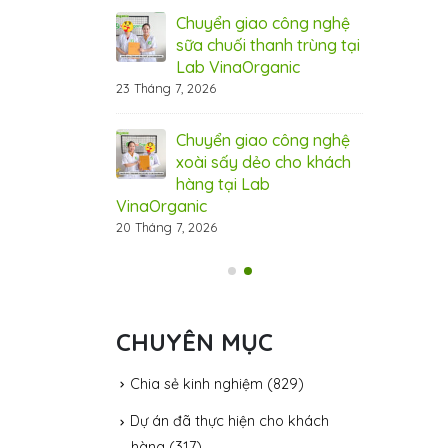
 cầu thị trường
xuất, đáp ứ
Chuyển giao công nghệ
31 Tháng 7, 20
sữa chuối thanh trùng tại
Lab VinaOrganic
ệ hạt điều tẩm
Côn
23 Tháng 7, 2026
ganic – đột phá
vị 
cho thị trường
hươ
Chuyển giao công nghệ
31 Tháng 7, 20
xoài sấy dẻo cho khách
hàng tại Lab
VinaOrganic
20 Tháng 7, 2026
CHUYÊN MỤC
Chia sẻ kinh nghiệm
(829)
Dự án đã thực hiện cho khách
hàng
(317)