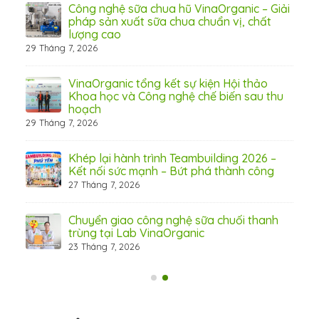
Công nghệ sữa chua hũ VinaOrganic – Giải
 tầm
pháp sản xuất sữa chua chuẩn vị, chất
lượng cao
29 Tháng 7, 2026
 từ
VinaOrganic tổng kết sự kiện Hội thảo
Khoa học và Công nghệ chế biến sau thu
hoạch
29 Tháng 7, 2026
hấp
Khép lại hành trình Teambuilding 2026 –
Kết nối sức mạnh – Bứt phá thành công
27 Tháng 7, 2026
Chuyển giao công nghệ sữa chuối thanh
trùng tại Lab VinaOrganic
23 Tháng 7, 2026
31 Th