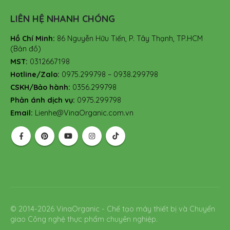
LIÊN HỆ NHANH CHÓNG
Hồ Chí Minh:
86 Nguyễn Hữu Tiến, P. Tây Thạnh, TP.HCM
(Bản đồ)
MST:
0312667198
Hotline/Zalo:
0975.299798 – 0938.299798
CSKH/Bảo hành:
0356.299798
Phản ánh dịch vụ:
0975.299798
Email:
Lienhe@VinaOrganic.com.vn
© 2014-2026 VinaOrganic - Chế tạo máy thiết bị và Chuyển
giao Công nghệ thực phẩm chuyên nghiệp.