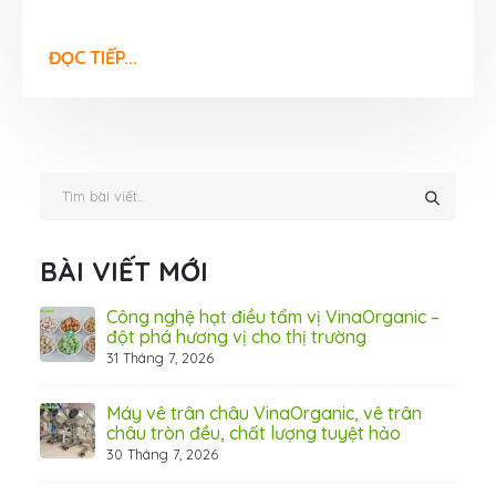
ĐỌC TIẾP...
BÀI VIẾT MỚI
hãn
Công nghệ hạt điều tẩm vị VinaOrganic –
ừ
đột phá hương vị cho thị trường
31 Tháng 7, 2026
8 Thá
Máy vê trân châu VinaOrganic, vê trân
ấn
châu tròn đều, chất lượng tuyệt hảo
ơng)
30 Tháng 7, 2026