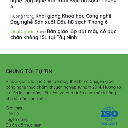
nghệ Dạy nghề Sản xuất Đậu hũ sạch Tháng
6
Khai giảng Khoá học Công nghệ
Huong
trong
Dạy nghề Sản xuất Đậu hũ sạch Tháng 6
Bàn giao lắp đặt máy cô đặc
VinaOrganic
trong
chân không 15L tại Tây Ninh
CHÚNG TÔI TỰ TIN
VinaOrganic là nhà Chế tạo máy thiết bị và Chuyển giao
công nghệ thực phẩm chuyên nghiệp từ năm 2014. Hướng tới
sự tiện lợi, an toàn, tiết kiệm và phát triển cho khách hàng
khi bắt đầu sản xuất.
Giới thiệu
Liên hệ
Tuyển dụng
Dự án đã thực hiện