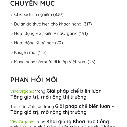
CHUYÊN MỤC
Chia sẻ kinh nghiệm
(830)
Dự án đã thực hiện cho khách hàng
(317)
Hoạt động – Sự kiện VinaOrganic
(191)
Hoạt động Khoá học
(70)
Khuyến mãi
(115)
Mang nghề sản xuất đi khắp Việt Nam
(25)
PHẢN HỒI MỚI
Giải pháp chế biến lươn –
VinaOrganic
trong
Tăng giá trị, mở rộng thị trường
Giải pháp chế biến lươn –
Trại lươn vĩnh tân
trong
Tăng giá trị, mở rộng thị trường
Khai giảng Khoá học Công
VinaOrganic
trong