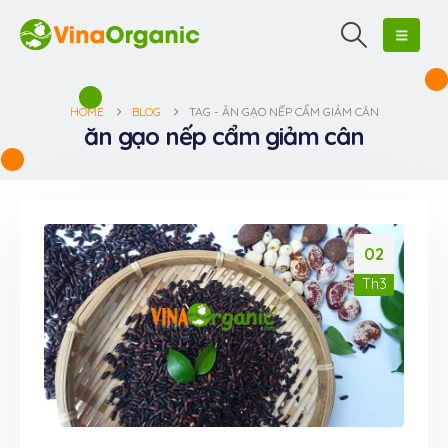
HOME
BLOG
TAG -
ĂN GẠO NẾP CẨM GIẢM CÂN
ăn gạo nếp cẩm giảm cân
02
Th3