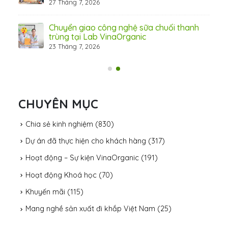
27 Tháng 7, 2026
Chuyển giao công nghệ sữa chuối thanh
trùng tại Lab VinaOrganic
23 Tháng 7, 2026
31 Th
CHUYÊN MỤC
Chia sẻ kinh nghiệm
(830)
Dự án đã thực hiện cho khách hàng
(317)
Hoạt động – Sự kiện VinaOrganic
(191)
Hoạt động Khoá học
(70)
Khuyến mãi
(115)
Mang nghề sản xuất đi khắp Việt Nam
(25)