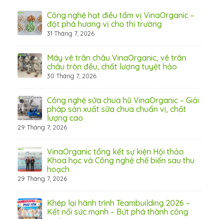
hãn
Công nghệ hạt điều tẩm vị VinaOrganic –
ừ
đột phá hương vị cho thị trường
31 Tháng 7, 2026
8 Thá
Máy vê trân châu VinaOrganic, vê trân
ấn
châu tròn đều, chất lượng tuyệt hảo
ơng)
30 Tháng 7, 2026
Công nghệ sữa chua hũ VinaOrganic – Giải
 tầm
pháp sản xuất sữa chua chuẩn vị, chất
lượng cao
29 Tháng 7, 2026
 từ
VinaOrganic tổng kết sự kiện Hội thảo
Khoa học và Công nghệ chế biến sau thu
hoạch
29 Tháng 7, 2026
hấp
Khép lại hành trình Teambuilding 2026 –
Kết nối sức mạnh – Bứt phá thành công