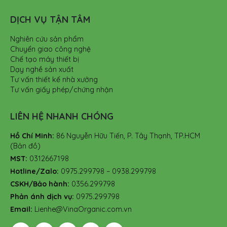
DỊCH VỤ TẬN TÂM
Nghiên cứu sản phẩm
Chuyển giao công nghệ
Chế tạo máy thiết bị
Dạy nghề sản xuất
Tư vấn thiết kế nhà xưởng
Tư vấn giấy phép/chứng nhận
LIÊN HỆ NHANH CHÓNG
Hồ Chí Minh:
86 Nguyễn Hữu Tiến, P. Tây Thạnh, TP.HCM
(Bản đồ)
MST:
0312667198
Hotline/Zalo:
0975.299798 – 0938.299798
CSKH/Bảo hành:
0356.299798
Phản ánh dịch vụ:
0975.299798
Email:
Lienhe@VinaOrganic.com.vn