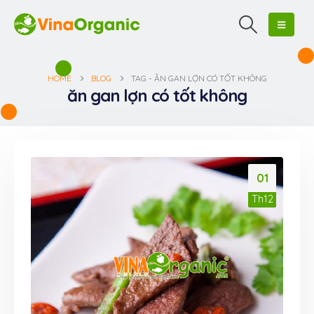
HOME
BLOG
TAG -
ĂN GAN LỢN CÓ TỐT KHÔNG
ăn gan lợn có tốt không
01
Th12