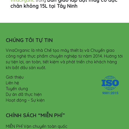
VinaOrganic
trong
chân không 15L tại Tây Ninh
CHÚNG TÔI TỰ TIN
VinaOrganic là nhà Chế tạo máy thiết bị và Chuyển giao
công nghệ thực phẩm chuyên nghiệp từ năm 2014. Hướng tới
sự tiện lợi, an toàn, tiết kiệm và phát triển cho khách hàng
khi bắt đầu sản xuất.
Giới thiệu
Liên hệ
Tuyển dụng
Dự án đã thực hiện
Hoạt động – Sự kiện
CHÍNH SÁCH “MIỄN PHÍ”
MIỄN PHÍ Vận chuyển toàn quốc