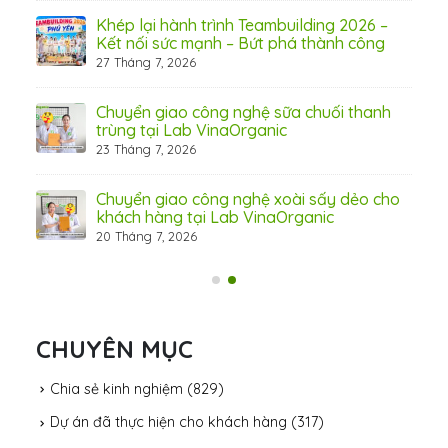
Khép lại hành trình Teambuilding 2026 –
Kết nối sức mạnh – Bứt phá thành công
27 Tháng 7, 2026
Chuyển giao công nghệ sữa chuối thanh
trùng tại Lab VinaOrganic
31 Th
23 Tháng 7, 2026
c –
Chuyển giao công nghệ xoài sấy dẻo cho
khách hàng tại Lab VinaOrganic
20 Tháng 7, 2026
CHUYÊN MỤC
Chia sẻ kinh nghiệm
(829)
Dự án đã thực hiện cho khách hàng
(317)