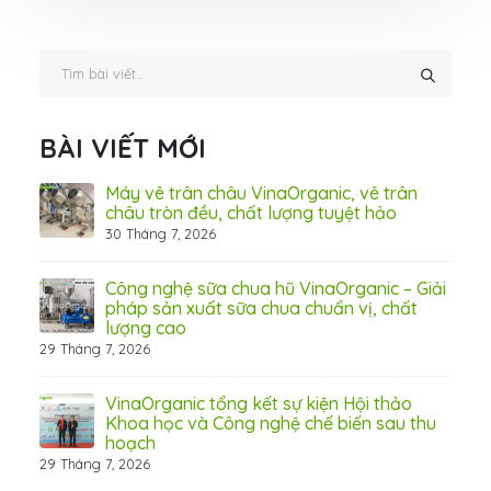
BÀI VIẾT MỚI
ấn
Máy vê trân châu VinaOrganic, vê trân
ơng)
châu tròn đều, chất lượng tuyệt hảo
30 Tháng 7, 2026
 tầm
Công nghệ sữa chua hũ VinaOrganic – Giải
pháp sản xuất sữa chua chuẩn vị, chất
lượng cao
29 Tháng 7, 2026
 từ
VinaOrganic tổng kết sự kiện Hội thảo
Khoa học và Công nghệ chế biến sau thu
hoạch
29 Tháng 7, 2026
hấp