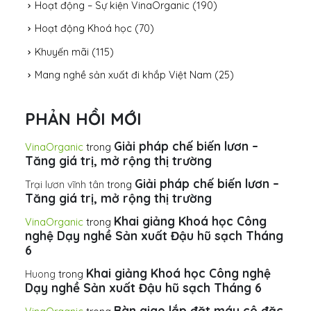
Hoạt động – Sự kiện VinaOrganic
(190)
Hoạt động Khoá học
(70)
Khuyến mãi
(115)
Mang nghề sản xuất đi khắp Việt Nam
(25)
PHẢN HỒI MỚI
Giải pháp chế biến lươn –
VinaOrganic
trong
Tăng giá trị, mở rộng thị trường
Giải pháp chế biến lươn –
Trại lươn vĩnh tân
trong
Tăng giá trị, mở rộng thị trường
Khai giảng Khoá học Công
VinaOrganic
trong
nghệ Dạy nghề Sản xuất Đậu hũ sạch Tháng
6
Khai giảng Khoá học Công nghệ
Huong
trong
Dạy nghề Sản xuất Đậu hũ sạch Tháng 6
Bàn giao lắp đặt máy cô đặc