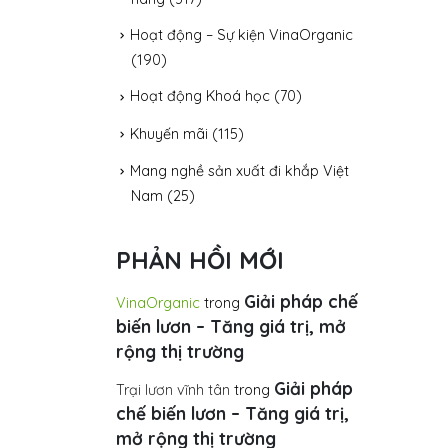
Hoạt động – Sự kiện VinaOrganic
(190)
Hoạt động Khoá học
(70)
Khuyến mãi
(115)
Mang nghề sản xuất đi khắp Việt
Nam
(25)
PHẢN HỒI MỚI
Giải pháp chế
VinaOrganic
trong
biến lươn – Tăng giá trị, mở
rộng thị trường
Giải pháp
Trại lươn vĩnh tân
trong
chế biến lươn – Tăng giá trị,
mở rộng thị trường