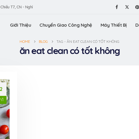
 Chiều T7, CN - Nghỉ
Giới Thiệu
Chuyển Giao Công Nghệ
Máy Thiết Bị
D
HOME
BLOG
TAG -
ĂN EAT CLEAN CÓ TỐT KHÔNG
ăn eat clean có tốt không
12
h1
am gia
Máy vê trân châu
VinaOrga
ấn Thương
VinaOrganic, vê trân
Triển lã
.HCM (Bình
châu tròn đều, chất
hiệu Việt
lượng tuyệt hảo
Dương)