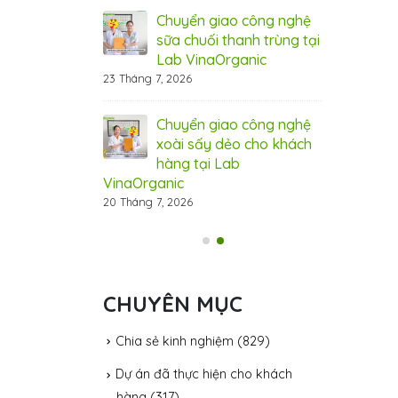
 cầu thị trường
xuất, đáp ứ
Chuyển giao công nghệ
31 Tháng 7, 20
sữa chuối thanh trùng tại
Lab VinaOrganic
ệ hạt điều tẩm
Côn
23 Tháng 7, 2026
ganic – đột phá
vị 
cho thị trường
hươ
Chuyển giao công nghệ
31 Tháng 7, 20
xoài sấy dẻo cho khách
hàng tại Lab
VinaOrganic
20 Tháng 7, 2026
CHUYÊN MỤC
Chia sẻ kinh nghiệm
(829)
Dự án đã thực hiện cho khách
hàng
(317)