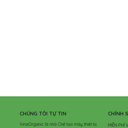
CHÚNG TÔI TỰ TIN
CHÍNH S
VinaOrganic là nhà Chế tạo máy thiết bị
MIỄN PHÍ 