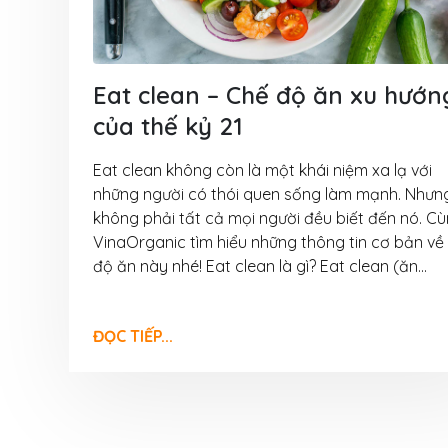
6 Tháng 8, 2026
VinaOrganic th
thảo tại Cần Th
Eat clean – Chế độ ăn xu hướn
5 Tháng 8, 2026
của thế kỷ 21
Tháng 08 rộn r
Eat clean không còn là một khái niệm xa lạ với
Ngập tràn ưu đã
VinaOrganic
những người có thói quen sống làm mạnh. Nhưn
1 Tháng 8, 2026
không phải tất cả mọi người đều biết đến nó. C
VinaOrganic tìm hiểu những thông tin cơ bản về
Bí quyết bứt p
độ ăn này nhé! Eat clean là gì? Eat clean (ăn...
thu nhờ máy hấ
năng VinaOrgan
31 Tháng 7, 2026
ĐỌC TIẾP...
Đầu tư dây chu
xuất muối VinaO
Nâng cao năng 