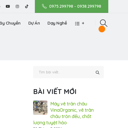
0975.299798 - 0938.299798
ây Chuyền
Dự Án
Dạy Nghề
+
BÀI VIẾT MỚI
nic tham gia
Máy vê trân châu
Vin
m Dấu ấn Thương
VinaOrganic, vê trân
Tri
 tại TP.HCM (Bình
châu tròn đều, chất
hiệ
lượng tuyệt hảo
Dương)