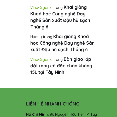
Khai giảng
VinaOrganic
trong
Khoá học Công nghệ Dạy
nghề Sản xuất Đậu hũ sạch
Tháng 6
Khai giảng Khoá
Huong
trong
học Công nghệ Dạy nghề Sản
xuất Đậu hũ sạch Tháng 6
Bàn giao lắp
VinaOrganic
trong
đặt máy cô đặc chân không
15L tại Tây Ninh
LIÊN HỆ NHANH CHÓNG
Hồ Chí Minh:
86 Nguyễn Hữu Tiến, P. Tây