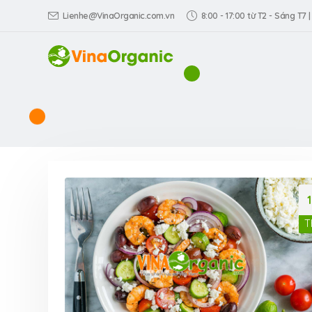
Lienhe@VinaOrganic.com.vn
8:00 - 17:00 từ T2 - Sáng T7 |
T
VinaOrganic th
Triển lãm Dấu 
hiệu Việt tại TP
Dương)