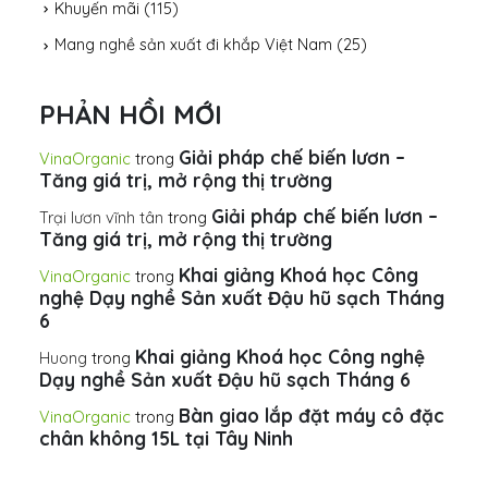
Khuyến mãi
(115)
Mang nghề sản xuất đi khắp Việt Nam
(25)
PHẢN HỒI MỚI
Giải pháp chế biến lươn –
VinaOrganic
trong
Tăng giá trị, mở rộng thị trường
Giải pháp chế biến lươn –
Trại lươn vĩnh tân
trong
Tăng giá trị, mở rộng thị trường
Khai giảng Khoá học Công
VinaOrganic
trong
nghệ Dạy nghề Sản xuất Đậu hũ sạch Tháng
6
Khai giảng Khoá học Công nghệ
Huong
trong
Dạy nghề Sản xuất Đậu hũ sạch Tháng 6
Bàn giao lắp đặt máy cô đặc
VinaOrganic
trong
chân không 15L tại Tây Ninh