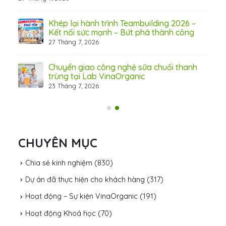
hấp
Khép lại hành trình Teambuilding 2026 –
Kết nối sức mạnh – Bứt phá thành công
27 Tháng 7, 2026
Chuyển giao công nghệ sữa chuối thanh
trùng tại Lab VinaOrganic
23 Tháng 7, 2026
31 Th
CHUYÊN MỤC
Chia sẻ kinh nghiệm
(830)
Dự án đã thực hiện cho khách hàng
(317)
Hoạt động – Sự kiện VinaOrganic
(191)
Hoạt động Khoá học
(70)