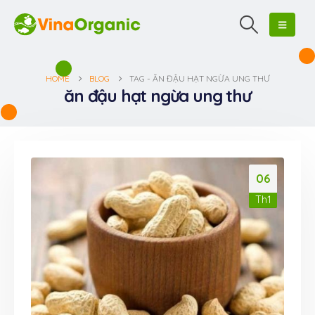
HOME
BLOG
TAG -
ĂN ĐẬU HẠT NGỪA UNG THƯ
ăn đậu hạt ngừa ung thư
06
Th1