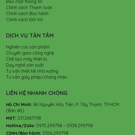
Bảo mật thông tin
Chính sách Thanh toán
Chính sách Bảo hành
Chính sách Đổi trả
DỊCH VỤ TẬN TÂM
Nghiên cứu sản phẩm
Chuyển giao công nghệ
Chế tạo máy thiết bị
Dạy nghề sản xuất
Tư vấn thiết kế nhà xưởng
Tư vấn giấy phép/chứng nhận
LIÊN HỆ NHANH CHÓNG
Hồ Chí Minh:
86 Nguyễn Hữu Tiến, P. Tây Thạnh, TP.HCM
(Bản đồ)
MST:
0312667198
Hotline/Zalo:
0975.299798 – 0938.299798
CSKH/Bảo hành:
0356.299798