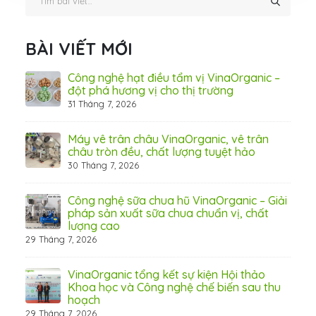
BÀI VIẾT MỚI
hãn
Công nghệ hạt điều tẩm vị VinaOrganic –
ừ
đột phá hương vị cho thị trường
31 Tháng 7, 2026
8 Thá
Máy vê trân châu VinaOrganic, vê trân
ấn
châu tròn đều, chất lượng tuyệt hảo
ơng)
30 Tháng 7, 2026
Công nghệ sữa chua hũ VinaOrganic – Giải
 tầm
pháp sản xuất sữa chua chuẩn vị, chất
lượng cao
29 Tháng 7, 2026
 từ
VinaOrganic tổng kết sự kiện Hội thảo
Khoa học và Công nghệ chế biến sau thu
hoạch
29 Tháng 7, 2026