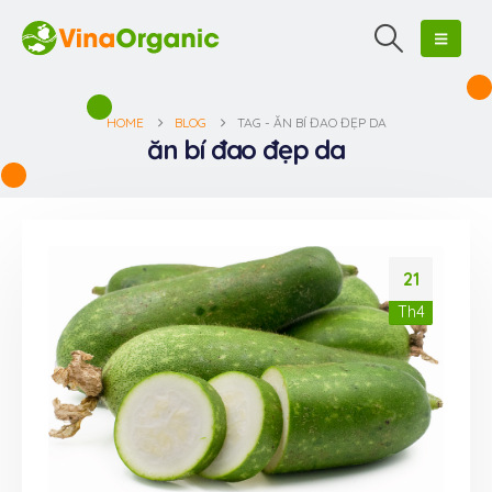
HOME
BLOG
TAG -
ĂN BÍ ĐAO ĐẸP DA
ăn bí đao đẹp da
21
Th4