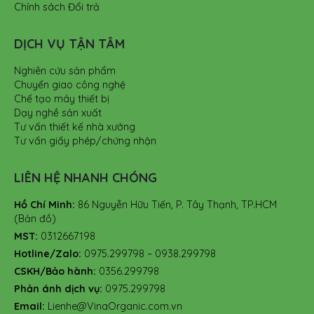
Chính sách Đổi trả
DỊCH VỤ TẬN TÂM
Nghiên cứu sản phẩm
Chuyển giao công nghệ
Chế tạo máy thiết bị
Dạy nghề sản xuất
Tư vấn thiết kế nhà xưởng
Tư vấn giấy phép/chứng nhận
LIÊN HỆ NHANH CHÓNG
Hồ Chí Minh:
86 Nguyễn Hữu Tiến, P. Tây Thạnh, TP.HCM
(Bản đồ)
MST:
0312667198
Hotline/Zalo:
0975.299798 – 0938.299798
CSKH/Bảo hành:
0356.299798
Phản ánh dịch vụ:
0975.299798
Email:
Lienhe@VinaOrganic.com.vn