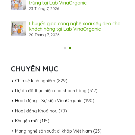
31 Th
trùng tại Lab VinaOrganic
23 Tháng 7, 2026
c –
Chuyển giao công nghệ xoài sấy dẻo cho
khách hàng tại Lab VinaOrganic
20 Tháng 7, 2026
CHUYÊN MỤC
Chia sẻ kinh nghiệm
(829)
Dự án đã thực hiện cho khách hàng
(317)
Hoạt động – Sự kiện VinaOrganic
(190)
Hoạt động Khoá học
(70)
Khuyến mãi
(115)
Mang nghề sản xuất đi khắp Việt Nam
(25)