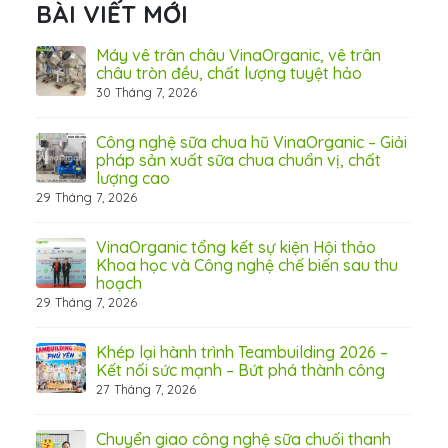
BÀI VIẾT MỚI
ấn
Máy vê trân châu VinaOrganic, vê trân
ơng)
châu tròn đều, chất lượng tuyệt hảo
30 Tháng 7, 2026
 Thơ
Công nghệ sữa chua hũ VinaOrganic – Giải
pháp sản xuất sữa chua chuẩn vị, chất
lượng cao
29 Tháng 7, 2026
 từ
VinaOrganic tổng kết sự kiện Hội thảo
Khoa học và Công nghệ chế biến sau thu
hoạch
29 Tháng 7, 2026
hấp
Khép lại hành trình Teambuilding 2026 –
Kết nối sức mạnh – Bứt phá thành công
27 Tháng 7, 2026
Chuyển giao công nghệ sữa chuối thanh