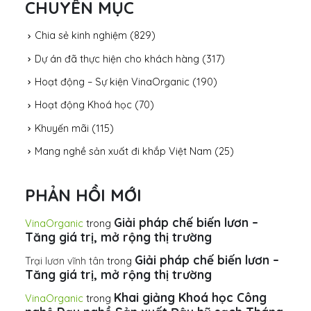
CHUYÊN MỤC
Chia sẻ kinh nghiệm
(829)
Dự án đã thực hiện cho khách hàng
(317)
Hoạt động – Sự kiện VinaOrganic
(190)
Hoạt động Khoá học
(70)
Khuyến mãi
(115)
Mang nghề sản xuất đi khắp Việt Nam
(25)
PHẢN HỒI MỚI
Giải pháp chế biến lươn –
VinaOrganic
trong
Tăng giá trị, mở rộng thị trường
Giải pháp chế biến lươn –
Trại lươn vĩnh tân
trong
Tăng giá trị, mở rộng thị trường
Khai giảng Khoá học Công
VinaOrganic
trong