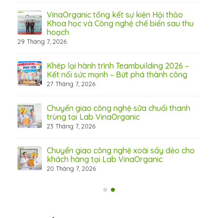
 từ
VinaOrganic tổng kết sự kiện Hội thảo
Khoa học và Công nghệ chế biến sau thu
hoạch
29 Tháng 7, 2026
hấp
Khép lại hành trình Teambuilding 2026 –
Kết nối sức mạnh – Bứt phá thành công
27 Tháng 7, 2026
Chuyển giao công nghệ sữa chuối thanh
31 Th
trùng tại Lab VinaOrganic
23 Tháng 7, 2026
c –
Chuyển giao công nghệ xoài sấy dẻo cho
khách hàng tại Lab VinaOrganic
20 Tháng 7, 2026