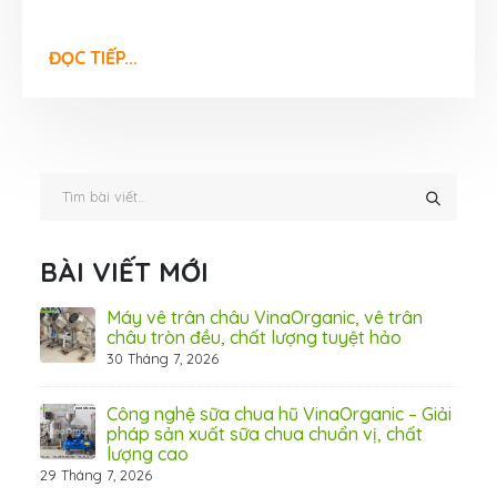
ĐỌC TIẾP...
BÀI VIẾT MỚI
ấn
Máy vê trân châu VinaOrganic, vê trân
ơng)
châu tròn đều, chất lượng tuyệt hảo
30 Tháng 7, 2026
 Thơ
Công nghệ sữa chua hũ VinaOrganic – Giải
pháp sản xuất sữa chua chuẩn vị, chất
lượng cao
29 Tháng 7, 2026