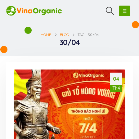
HOME
BLOG
TAG -
30/04
30/04
04
Th4