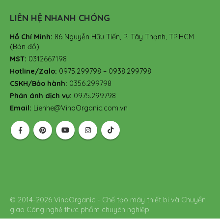
LIÊN HỆ NHANH CHÓNG
Hồ Chí Minh:
86 Nguyễn Hữu Tiến, P. Tây Thạnh, TP.HCM
(Bản đồ)
MST:
0312667198
Hotline/Zalo:
0975.299798 – 0938.299798
CSKH/Bảo hành:
0356.299798
Phản ánh dịch vụ:
0975.299798
Email:
Lienhe@VinaOrganic.com.vn
© 2014-2026 VinaOrganic - Chế tạo máy thiết bị và Chuyển
giao Công nghệ thực phẩm chuyên nghiệp.