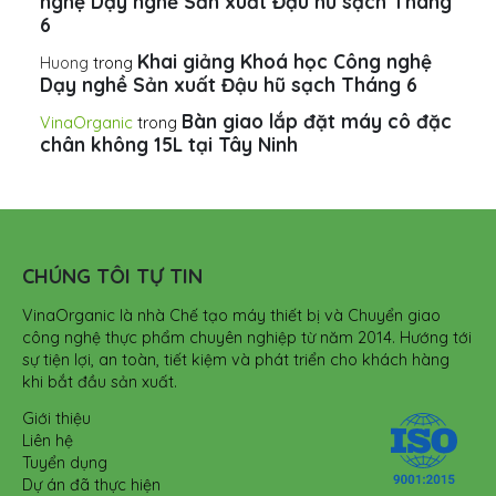
nghệ Dạy nghề Sản xuất Đậu hũ sạch Tháng
6
Khai giảng Khoá học Công nghệ
Huong
trong
Dạy nghề Sản xuất Đậu hũ sạch Tháng 6
Bàn giao lắp đặt máy cô đặc
VinaOrganic
trong
chân không 15L tại Tây Ninh
CHÚNG TÔI TỰ TIN
VinaOrganic là nhà Chế tạo máy thiết bị và Chuyển giao
công nghệ thực phẩm chuyên nghiệp từ năm 2014. Hướng tới
sự tiện lợi, an toàn, tiết kiệm và phát triển cho khách hàng
khi bắt đầu sản xuất.
Giới thiệu
Liên hệ
Tuyển dụng
Dự án đã thực hiện