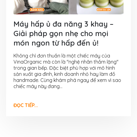
Máy hấp ủ đa năng 3 khay –
Giải pháp gọn nhẹ cho mọi
món ngon từ hấp đến ủ!
Không chỉ đơn thuần là một chiếc máy của
VinaOrganic mà còn là "nghệ nhân thầm lặng"
trong gian bếp. Đặc biệt phù hợp với mô hình
sản xuất gia đình, kinh doanh nhỏ hay làm đồ
handmade. Cùng khám phá ngay để xem vì sao
chiếc máy này đang...
ĐỌC TIẾP...