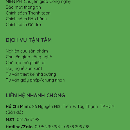
MIỄN PHÍ Chuyển giao Công nghệ
Bảo mật thông tin
Chính sách Thanh toán
Chính sách Bảo hành
Chính sách Đổi trả
DỊCH VỤ TẬN TÂM
Nghiên cứu sản phẩm
Chuyển giao công nghệ
Chế tạo máy thiết bị
Dạy nghề sản xuất
Tư vấn thiết kế nhà xưởng
Tư vấn giấy phép/chứng nhận
LIÊN HỆ NHANH CHÓNG
Hồ Chí Minh:
86 Nguyễn Hữu Tiến, P. Tây Thạnh, TP.HCM
(Bản đồ)
MST:
0312667198
Hotline/Zalo:
0975.299798 – 0938.299798