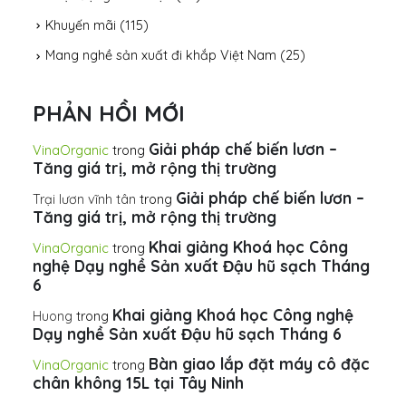
Khuyến mãi
(115)
Mang nghề sản xuất đi khắp Việt Nam
(25)
PHẢN HỒI MỚI
Giải pháp chế biến lươn –
VinaOrganic
trong
Tăng giá trị, mở rộng thị trường
Giải pháp chế biến lươn –
Trại lươn vĩnh tân
trong
Tăng giá trị, mở rộng thị trường
Khai giảng Khoá học Công
VinaOrganic
trong
nghệ Dạy nghề Sản xuất Đậu hũ sạch Tháng
6
Khai giảng Khoá học Công nghệ
Huong
trong
Dạy nghề Sản xuất Đậu hũ sạch Tháng 6
Bàn giao lắp đặt máy cô đặc
VinaOrganic
trong
chân không 15L tại Tây Ninh