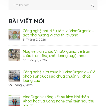
BÀI VIẾT MỚI
hãn
Công nghệ hạt điều tẩm vị VinaOrganic –
ừ
đột phá hương vị cho thị trường
31 Tháng 7, 2026
8 Thá
Máy vê trân châu VinaOrganic, vê trân
ấn
châu tròn đều, chất lượng tuyệt hảo
ơng)
30 Tháng 7, 2026
Công nghệ sữa chua hũ VinaOrganic – Giải
 tầm
pháp sản xuất sữa chua chuẩn vị, chất
lượng cao
29 Tháng 7, 2026
 từ
VinaOrganic tổng kết sự kiện Hội thảo
Khoa học và Công nghệ chế biến sau thu
hoạch