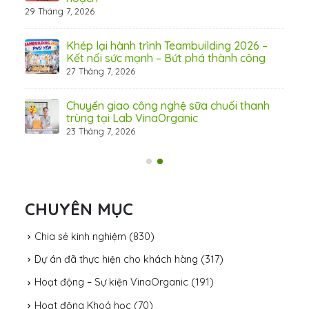
29 Tháng 7, 2026
hấp
Khép lại hành trình Teambuilding 2026 –
Kết nối sức mạnh – Bứt phá thành công
27 Tháng 7, 2026
Chuyển giao công nghệ sữa chuối thanh
trùng tại Lab VinaOrganic
23 Tháng 7, 2026
31 Th
CHUYÊN MỤC
Chia sẻ kinh nghiệm
(830)
Dự án đã thực hiện cho khách hàng
(317)
Hoạt động – Sự kiện VinaOrganic
(191)
Hoạt động Khoá học
(70)