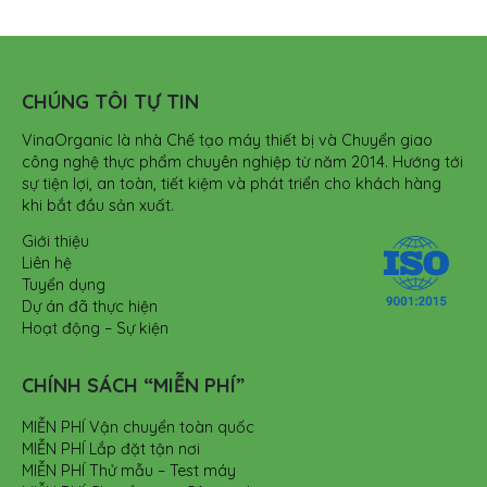
CHÚNG TÔI TỰ TIN
VinaOrganic là nhà Chế tạo máy thiết bị và Chuyển giao
công nghệ thực phẩm chuyên nghiệp từ năm 2014. Hướng tới
sự tiện lợi, an toàn, tiết kiệm và phát triển cho khách hàng
khi bắt đầu sản xuất.
Giới thiệu
Liên hệ
Tuyển dụng
Dự án đã thực hiện
Hoạt động – Sự kiện
CHÍNH SÁCH “MIỄN PHÍ”
MIỄN PHÍ Vận chuyển toàn quốc
MIỄN PHÍ Lắp đặt tận nơi
MIỄN PHÍ Thử mẫu – Test máy