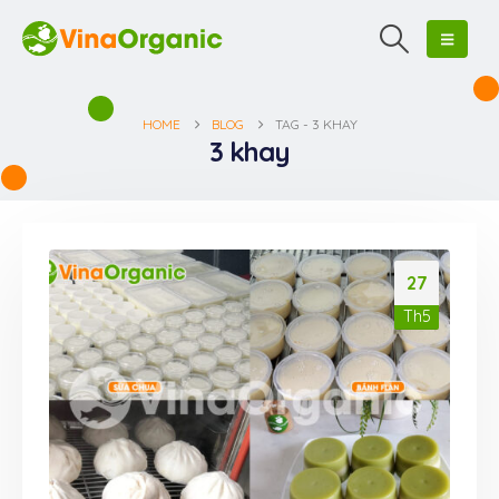
HOME
BLOG
TAG -
3 KHAY
3 khay
27
Th5