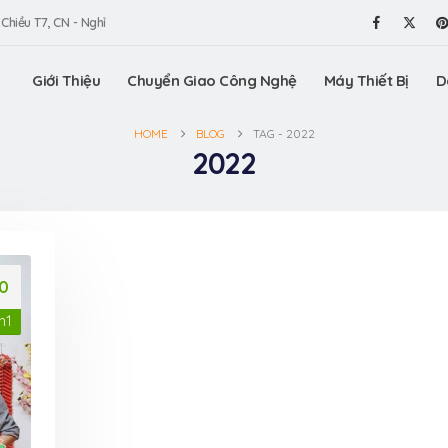
 Chiều T7, CN - Nghỉ
Giới Thiệu
Chuyển Giao Công Nghệ
Máy Thiết Bị
D
HOME
BLOG
TAG -
2022
2022
10
h1
am gia
Máy vê trân châu
VinaOrga
ấn Thương
VinaOrganic, vê trân
Triển lã
.HCM (Bình
châu tròn đều, chất
hiệu Việt
lượng tuyệt hảo
Dương)