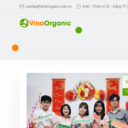
Lienhe@VinaOrganic.com.vn
8:00 - 17:00 từ T2 - Sáng T7 |
T
VinaOrganic th
Triển lãm Dấu 
hiệu Việt tại TP
Dương)