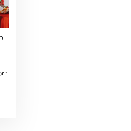
30 Tháng 7, 2026
6 Tháng 8, 2026
am dự hội
Công nghệ sữa chua hũ
VinaOrga
ơ
VinaOrganic – Giải pháp
thảo tại 
sản xuất sữa chua chuẩn
5 Tháng 8, 
vị, chất lượng cao
n
29 Tháng 7, 2026
àng –
Tháng 08
i từ
Ngập tràn
VinaOrganic tổng kết sự
VinaOrga
kiện Hội thảo Khoa học
1 Tháng 8, 2026
và Công nghệ chế biến
lạnh
sau thu hoạch
há doanh
Bí quyết
29 Tháng 7, 2026
p ủ đa
thu nhờ 
ic
năng Vin
Khép lại hành trình
31 Tháng 7, 2026
Teambuilding 2026 – Kết
nối sức mạnh – Bứt phá
yền sản
Đầu tư d
thành công
rganic –
xuất muối
27 Tháng 7, 2026
lực sản
Nâng cao