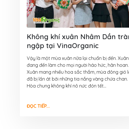
6 Tháng 8, 2026
VinaOrganic th
thảo tại Cần Th
5 Tháng 8, 2026
Không khí xuân Nhâm Dần trà
Tháng 08 rộn r
ngập tại VinaOrganic
Ngập tràn ưu đã
VinaOrganic
Vậy là một mùa xuân nữa lại chuẩn bị đến. Xuân
1 Tháng 8, 2026
đang đến làm cho mọi người háo hức, hân hoan.
Xuân mang nhiều hoa sắc thắm, mùa đông gió 
Bí quyết bứt p
đã bị lấn át bởi những tia nắng vàng chứa chan.
thu nhờ máy hấ
Hòa chung không khí nô nức đón tết...
năng VinaOrgan
31 Tháng 7, 2026
ĐỌC TIẾP...
Đầu tư dây chu
xuất muối VinaO
Nâng cao năng 