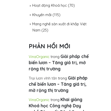
Hoạt động – Sự kiện VinaOrganic
(190)
Hoạt động Khoá học
(70)
Khuyến mãi
(115)
Mang nghề sản xuất đi khắp Việt
Nam
(25)
PHẢN HỒI MỚI
Giải pháp chế
VinaOrganic
trong
biến lươn – Tăng giá trị, mở
rộng thị trường
Giải pháp
Trại lươn vĩnh tân
trong
chế biến lươn – Tăng giá trị,
mở rộng thị trường