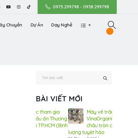
0975.299798 - 0938.299798
ây Chuyền
Dự Án
Dạy Nghề
+
BÀI VIẾT MỚI
nic tham gia
Máy vê trân châu
Vin
m Dấu ấn Thương
VinaOrganic, vê trân
Tri
 tại TP.HCM (Bình
châu tròn đều, chất
hiệ
lượng tuyệt hảo
Dương)