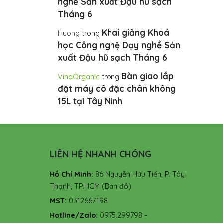
Khai giảng
VinaOrganic
trong
Khoá học Công nghệ Dạy
nghề Sản xuất Đậu hũ sạch
Tháng 6
Khai giảng Khoá
Huong
trong
học Công nghệ Dạy nghề Sản
xuất Đậu hũ sạch Tháng 6
Bàn giao lắp
VinaOrganic
trong
đặt máy cô đặc chân không
15L tại Tây Ninh
LIÊN HỆ NHANH CHÓNG
Hồ Chí Minh:
86 Nguyễn Hữu Tiến, P. Tây