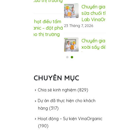
 cầu thị trường
xuất, đáp ứ
Chuyển giao công nghệ
31 Tháng 7, 20
sữa chuối thanh trùng tại
Lab VinaOrganic
ệ hạt điều tẩm
Côn
23 Tháng 7, 2026
ganic – đột phá
vị 
cho thị trường
hươ
Chuyển giao công nghệ
31 Tháng 7, 20
xoài sấy dẻo cho khách
hàng tại Lab
VinaOrganic
20 Tháng 7, 2026
CHUYÊN MỤC
Chia sẻ kinh nghiệm
(829)
Dự án đã thực hiện cho khách
hàng
(317)