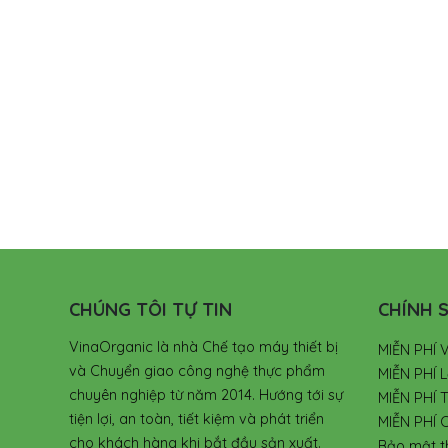
CHÚNG TÔI TỰ TIN
CHÍNH S
VinaOrganic là nhà Chế tạo máy thiết bị
MIỄN PHÍ 