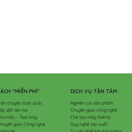
ÁCH “MIỄN PHÍ”
DỊCH VỤ TẬN TÂM
Vận chuyển toàn quốc
Nghiên cứu sản phẩm