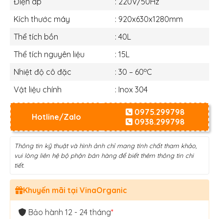
Điện áp
: 220V/50Hz
Kích thước máy
: 920x630x1280mm
Thể tích bồn
: 40L
Thể tích nguyên liệu
: 15L
o
Nhiệt độ cô đặc
: 30 – 60
C
Vật liệu chính
: Inox 304
0975.299798
Hotline/Zalo
0938.299798
Thông tin kỹ thuật và hình ảnh chỉ mang tính chất tham khảo,
vui lòng liên hệ bộ phận bán hàng để biết thêm thông tin chi
tiết.
Khuyến mãi tại VinaOrganic
Bảo hành 12 - 24 tháng
*