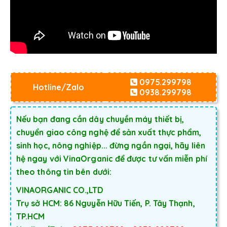
0975.299798
Hotline/Zalo
0938.299798
Nếu bạn đang cần dây chuyền máy thiết bị,
chuyển giao công nghệ để sản xuất thực phẩm,
sinh học, nông nghiệp... đừng ngần ngại, hãy liên
hệ ngay với VinaOrganic để được tư vấn miễn phí
theo thông tin bên dưới:
VINAORGANIC CO.,LTD
Trụ sở HCM: 86 Nguyễn Hữu Tiến, P. Tây Thạnh,
TP.HCM