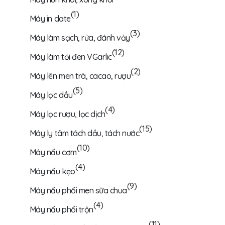
(1)
Máy in date
(3)
Máy làm sạch, rửa, đánh vảy
(12)
Máy làm tỏi đen VGarlic
(2)
Máy lên men trà, cacao, rượu
(5)
Máy lọc dầu
(4)
Máy lọc rượu, lọc dịch
(15)
Máy ly tâm tách dầu, tách nước
(10)
Máy nấu cơm
(4)
Máy nấu kẹo
(9)
Máy nấu phối men sữa chua
(4)
Máy nấu phối trộn
(11)