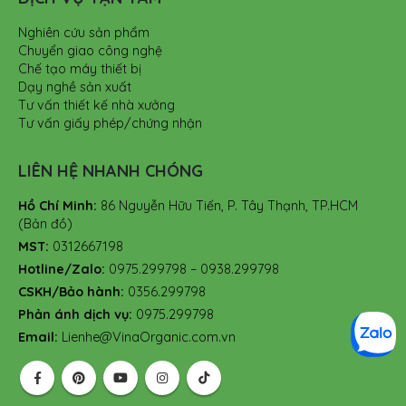
Nghiên cứu sản phẩm
Chuyển giao công nghệ
Chế tạo máy thiết bị
Dạy nghề sản xuất
Tư vấn thiết kế nhà xưởng
Tư vấn giấy phép/chứng nhận
LIÊN HỆ NHANH CHÓNG
Hồ Chí Minh:
86 Nguyễn Hữu Tiến, P. Tây Thạnh, TP.HCM
(Bản đồ)
MST:
0312667198
Hotline/Zalo:
0975.299798 – 0938.299798
CSKH/Bảo hành:
0356.299798
Phản ánh dịch vụ:
0975.299798
Email:
Lienhe@VinaOrganic.com.vn