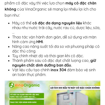
phẩm cô đặc vậy thì việc lựa chọn
máy cô đặc chân
không
của VinaOrganic sẽ mang lại nhiều lợi ích cho
bạn như:
Máy có thể
cô đặc đa dạng nguyên liệu
khác
nhau như nước trái cây, nước rau củ, dược liệu, sữa,
…
Thao tác vận hành đơn giản, dễ sử dụng với màn
hình cảm ứng
HMI
.
Nâng cao năng suất tối đa so với phương pháp cô
đặc thủ công.
Tùy chỉnh nhiệt độ và thời gian khi cô đặc.
Thành phẩm sau cô đặc đạt chất lượng cao,
giữ
nguyên chất dinh dưỡng ban đầu.
Vật liệu cấu tạo chính
inox 304
đảm bảo vệ sinh
an toàn thực phẩm.