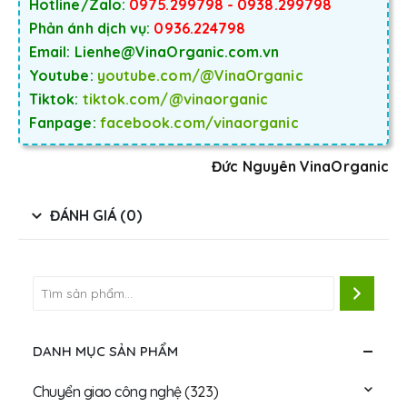
Hotline/Zalo:
0975.299798 - 0938.299798
Phản ánh dịch vụ:
0936.224798
Email: Lienhe@VinaOrganic.com.vn
Youtube:
youtube.com/@VinaOrganic
Tiktok:
tiktok.com/@vinaorganic
Fanpage:
facebook.com/vinaorganic
Đức Nguyên VinaOrganic
ĐÁNH GIÁ (0)
DANH MỤC SẢN PHẨM
Chuyển giao công nghệ
(323)