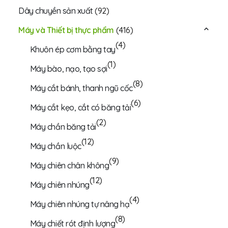
Dây chuyền sản xuất
(92)
Máy và Thiết bị thực phẩm
(416)
(4)
Khuôn ép cơm bằng tay
(1)
Máy bào, nạo, tạo sợi
(8)
Máy cắt bánh, thanh ngũ cốc
(6)
Máy cắt kẹo, cắt có băng tải
(2)
Máy chần băng tải
(12)
Máy chần luộc
(9)
Máy chiên chân không
(12)
Máy chiên nhúng
(4)
Máy chiên nhúng tự nâng hạ
(8)
Máy chiết rót định lượng