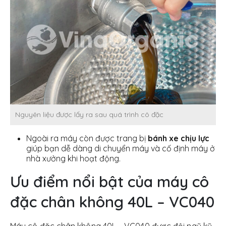
Nguyên liệu được lấy ra sau quá trình cô đặc
Ngoài ra máy còn được trang bị
bánh xe chịu lực
giúp bạn dễ dàng di chuyển máy và cố định máy ở
nhà xưởng khi hoạt động.
Ưu điểm nổi bật của máy cô
đặc chân không 40L – VC040
Máy cô đặc chân không 40L – VC040 được đội ngũ kỹ