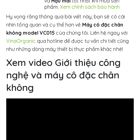
và
Hậu mãi
tốt nhất khi mua sản
phẩm.
Xem chính sách bảo hành
Hy vọng rằng thông qua bài viết này, bạn sẽ có cái
nhìn tổng quan và cụ thể hơn về
Máy cô đặc chân
không model VC015
của chúng tôi. Liên hệ ngay với
VinaOrganic
qua hotline để được tư vấn chi tiết cũng
như những dòng máy thiết bị thực phẩm khác nhé!
Xem video Giới thiệu công
nghệ và máy cô đặc chân
không