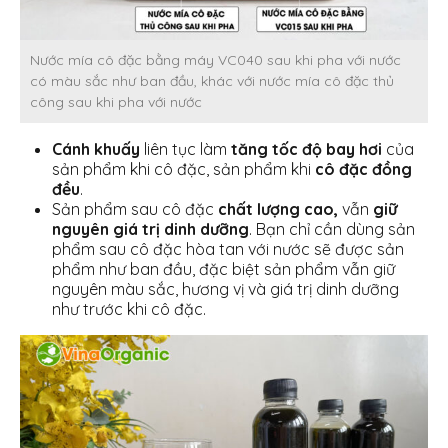
Nước mía cô đặc bằng máy VC040 sau khi pha với nước
có màu sắc như ban đầu, khác với nước mía cô đặc thủ
công sau khi pha với nước
Cánh khuấy
liên tục làm
tăng tốc độ bay hơi
của
sản phẩm khi cô đặc, sản phẩm khi
cô đặc đồng
đều
.
Sản phẩm sau cô đặc
chất lượng cao,
vẫn
giữ
nguyên giá trị dinh dưỡng
. Bạn chỉ cần dùng sản
phẩm sau cô đặc hòa tan với nước sẽ được sản
phẩm như ban đầu, đặc biệt sản phẩm vẫn giữ
nguyên màu sắc, hương vị và giá trị dinh dưỡng
như trước khi cô đặc.