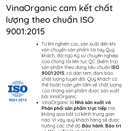
VinaOrganic cam kết chất
lượng theo chuẩn ISO
9001:2015
Từ khi nghiên cứu, sản xuất đến khi
vận chuyển sản phẩm tới tay Quý
khách, đội ngũ Kỹ sư chuyên nghiệp
của chúng tôi liên tục QC (kiểm tra)
sản phẩm theo đúng tiêu chuẩn
ISO
9001:2015
, có dán tem, đảm bảo
chất lượng tuyệt đối. Quý khách có
thể hoàn toàn yên tâm về chất lượng
của những sản phẩm được sản xuất
bởi VinaOrganic.
VinaOrganic là
Nhà sản xuất và
Phân phối sản phẩm trực tiếp
mà
không qua bất cứ kênh trung gian
nào. Vì vậy quý khách hàng sẽ được
hưởng các chế độ
Bảo hành
,
Bảo trì