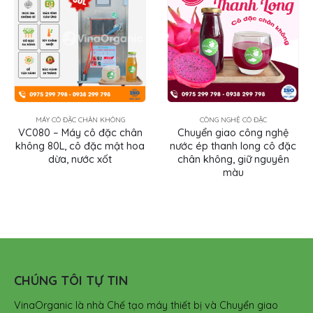
CÔNG NGHỆ CÔ ĐẶC
CÔNG NGHỆ CÔ ĐẶC
Chuyển giao công nghệ
Chuyển giao công nghệ
nước ép thanh long cô đặc
Nước ép chanh tươi cô đặc
chân không, giữ nguyên
chân không
màu
CHÚNG TÔI TỰ TIN
VinaOrganic là nhà Chế tạo máy thiết bị và Chuyển giao