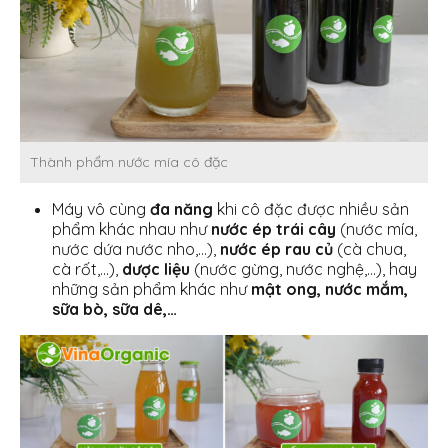
Thành phẩm nước mía cô đặc
Máy vô cùng
đa năng
khi cô đặc được nhiều sản
phẩm khác nhau như
nước ép trái cây
(nước mía,
nước dứa nước nho,…),
nước ép rau củ
(cà chua,
cà rốt,…),
dược liệu
(nước gừng, nước nghệ,…), hay
những sản phẩm khác như
mật ong, nước mắm,
sữa bò, sữa dê,…