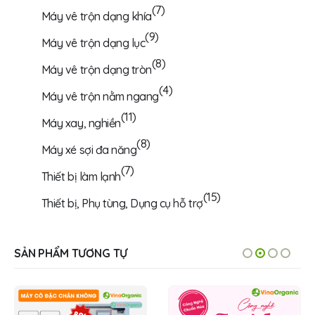
(7)
Máy vê trộn dạng khía
(9)
Máy vê trộn dạng lục
(8)
Máy vê trộn dạng tròn
(4)
Máy vê trộn nằm ngang
(11)
Máy xay, nghiền
(8)
Máy xé sợi đa năng
(7)
Thiết bị làm lạnh
(15)
Thiết bị, Phụ tùng, Dụng cụ hỗ trợ
SẢN PHẨM TƯƠNG TỰ