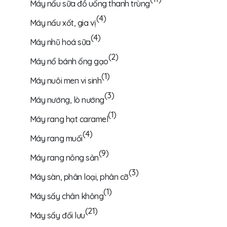
Máy nấu sữa đồ uống thanh trùng
(4)
Máy nấu xốt, gia vị
(4)
Máy nhũ hoá sữa
(2)
Máy nổ bánh ống gạo
(1)
Máy nuôi men vi sinh
(3)
Máy nướng, lò nướng
(1)
Máy rang hạt caramel
(4)
Máy rang muối
(9)
Máy rang nông sản
(3)
Máy sàn, phân loại, phân cỡ
(1)
Máy sấy chân không
(21)
Máy sấy đối lưu