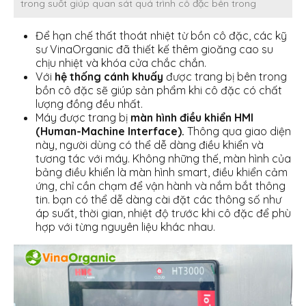
trong suốt giúp quan sát quá trình cô đặc bên trong
Để hạn chế thất thoát nhiệt từ bồn cô đặc, các kỹ
sư VinaOrganic đã thiết kế thêm gioăng cao su
chịu nhiệt và khóa cửa chắc chắn.
Với
hệ thống cánh khuấy
được trang bị bên trong
bồn cô đặc sẽ giúp sản phẩm khi cô đặc có chất
lượng đồng đều nhất.
Máy được trang bị
màn hình điều khiển HMI
(Human-Machine Interface).
Thông qua giao diện
này, người dùng có thể dễ dàng điều khiển và
tương tác với máy. Không những thế, màn hình của
bảng điều khiển là màn hình smart, điều khiển cảm
ứng, chỉ cần chạm để vận hành và nắm bắt thông
tin. bạn có thể dễ dàng cài đặt các thông số như
áp suất, thời gian, nhiệt độ trước khi cô đặc để phù
hợp với từng nguyên liệu khác nhau.