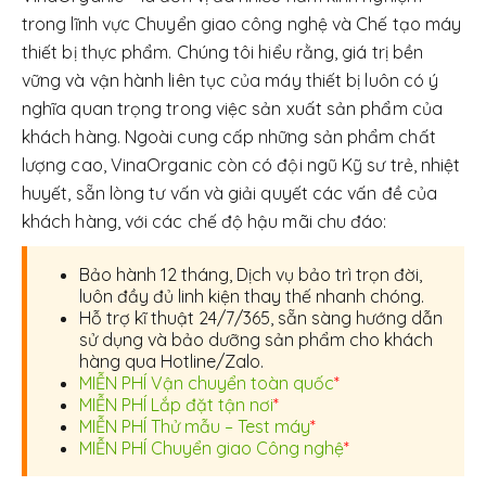
trong lĩnh vực Chuyển giao công nghệ và Chế tạo máy
thiết bị thực phẩm. Chúng tôi hiểu rằng, giá trị bền
vững và vận hành liên tục của máy thiết bị luôn có ý
nghĩa quan trọng trong việc sản xuất sản phẩm của
khách hàng. Ngoài cung cấp những sản phẩm chất
lượng cao, VinaOrganic còn có đội ngũ Kỹ sư trẻ, nhiệt
huyết, sẵn lòng tư vấn và giải quyết các vấn đề của
khách hàng, với các chế độ hậu mãi chu đáo:
Bảo hành 12 tháng, Dịch vụ bảo trì trọn đời,
luôn đầy đủ linh kiện thay thế nhanh chóng.
Hỗ trợ kĩ thuật 24/7/365, sẵn sàng hướng dẫn
sử dụng và bảo dưỡng sản phẩm cho khách
hàng qua Hotline/Zalo.
MIỄN PHÍ Vận chuyển toàn quốc
*
MIỄN PHÍ Lắp đặt tận nơi
*
MIỄN PHÍ Thử mẫu – Test máy
*
MIỄN PHÍ Chuyển giao Công nghệ
*