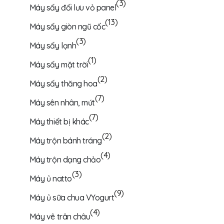
(3)
Máy sấy đối lưu vỏ panel
(13)
Máy sấy giòn ngũ cốc
(3)
Máy sấy lạnh
(1)
Máy sấy mặt trời
(2)
Máy sấy thăng hoa
(7)
Máy sên nhân, mứt
(7)
Máy thiết bị khác
(2)
Máy trộn bánh tráng
(4)
Máy trộn dạng chảo
(3)
Máy ủ natto
(9)
Máy ủ sữa chua VYogurt
(4)
Máy vê trân châu