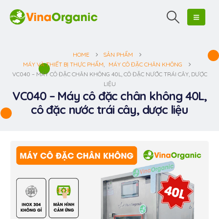
HOME
SẢN PHẨM
MÁY VÀ THIẾT BỊ THỰC PHẨM
,
MÁY CÔ ĐẶC CHÂN KHÔNG
VC040 – MÁY CÔ ĐẶC CHÂN KHÔNG 40L, CÔ ĐẶC NƯỚC TRÁI CÂY, DƯỢC
LIỆU
VC040 – Máy cô đặc chân không 40L,
cô đặc nước trái cây, dược liệu