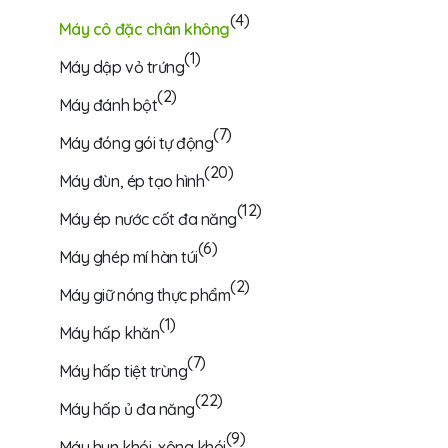
(4)
Máy cô đặc chân không
(1)
Máy dập vỏ trứng
(2)
Máy đánh bột
(7)
Máy đóng gói tự động
(20)
Máy đùn, ép tạo hình
(12)
Máy ép nước cốt đa năng
(6)
Máy ghép mí hàn túi
(2)
Máy giữ nóng thực phẩm
(1)
Máy hấp khăn
(7)
Máy hấp tiệt trùng
(22)
Máy hấp ủ đa năng
(9)
Máy hun khói, xông khói