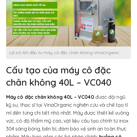
Lợi ích khi đầu tư máy cô đặc chân không VinaOrganic
Cấu tạo của máy cô đặc
chân không 40L – VC040
Máy cô đặc chân không 40L – VC040
được đội ngũ
kỹ sư, thạc sĩ tại VinaOrganic nghiên cứu và chế tạo tỉ
mỉ đến từng chi tiết nhỏ nhất. Máy được thiết kế vuông
vức, có độ thẩm mỹ cao, vật liệu cấu tạo chính từ inox
304 sáng bóng, bền bỉ, đảm bảo vệ sinh an toàn thực
phẩm. Máy bao gồm các bộ phận chính:
buồng cô