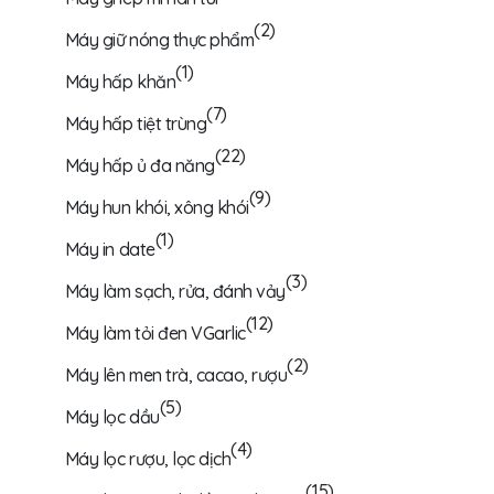
(2)
Máy giữ nóng thực phẩm
(1)
Máy hấp khăn
(7)
Máy hấp tiệt trùng
(22)
Máy hấp ủ đa năng
(9)
Máy hun khói, xông khói
(1)
Máy in date
(3)
Máy làm sạch, rửa, đánh vảy
(12)
Máy làm tỏi đen VGarlic
(2)
Máy lên men trà, cacao, rượu
(5)
Máy lọc dầu
(4)
Máy lọc rượu, lọc dịch
(15)