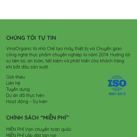
CHÚNG TÔI TỰ TIN
VinaOrganic là nhà Chế tạo máy thiết bị và Chuyển giao
công nghệ thực phẩm chuyên nghiệp từ năm 2014. Hướng tới
sự tiện lợi, an toàn, tiết kiệm và phát triển cho khách hàng
khi bắt đầu sản xuất.
Giới thiệu
Liên hệ
Tuyển dụng
Dự án đã thực hiện
Hoạt động – Sự kiện
CHÍNH SÁCH “MIỄN PHÍ”
MIỄN PHÍ Vận chuyển toàn quốc
MIỄN PHÍ Lắp đặt tận nơi