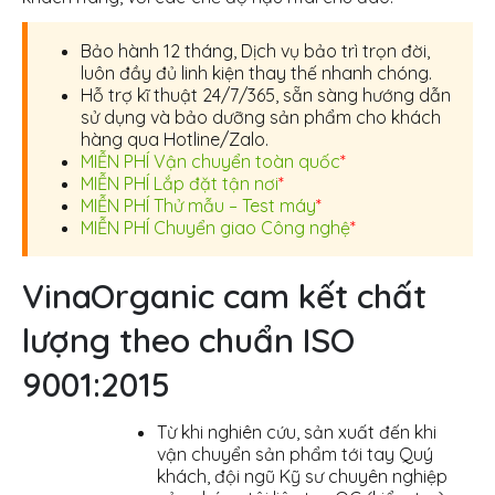
Bảo hành 12 tháng, Dịch vụ bảo trì trọn đời,
luôn đầy đủ linh kiện thay thế nhanh chóng.
Hỗ trợ kĩ thuật 24/7/365, sẵn sàng hướng dẫn
sử dụng và bảo dưỡng sản phẩm cho khách
hàng qua Hotline/Zalo.
MIỄN PHÍ Vận chuyển toàn quốc
*
MIỄN PHÍ Lắp đặt tận nơi
*
MIỄN PHÍ Thử mẫu – Test máy
*
MIỄN PHÍ Chuyển giao Công nghệ
*
VinaOrganic cam kết chất
lượng theo chuẩn ISO
9001:2015
Từ khi nghiên cứu, sản xuất đến khi
vận chuyển sản phẩm tới tay Quý
khách, đội ngũ Kỹ sư chuyên nghiệp