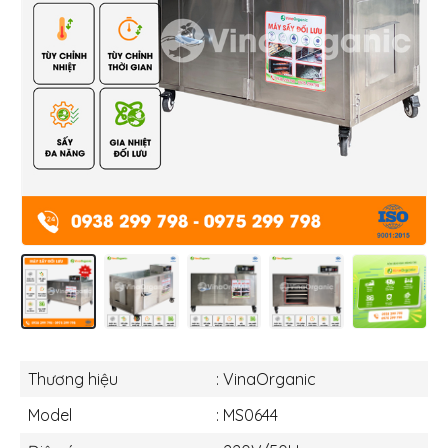
Thương hiệu
: VinaOrganic
Model
: MS0644