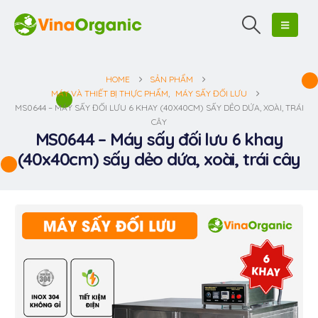
HOME
SẢN PHẨM
MÁY VÀ THIẾT BỊ THỰC PHẨM
,
MÁY SẤY ĐỐI LƯU
MS0644 – MÁY SẤY ĐỐI LƯU 6 KHAY (40X40CM) SẤY DẺO DỨA, XOÀI, TRÁI
CÂY
MS0644 – Máy sấy đối lưu 6 khay
(40x40cm) sấy dẻo dứa, xoài, trái cây