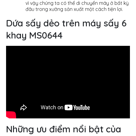
vì vậy chúng ta có thể di chuyển máy ở bất kỳ
đâu trong xưởng sản xuất một cách tiện lợi.
Dứa sấy dẻo trên máy sấy 6
khay MS0644
Những ưu điểm nổi bật của