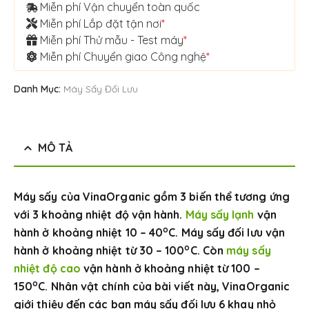
Miễn phí Vận chuyển toàn quốc
Miễn phí Lắp đặt tận nơi
*
Miễn phí Thử mẫu - Test máy
*
Miễn phí Chuyển giao Công nghệ
*
Danh Mục:
Máy Sấy Đối Lưu
MÔ TẢ
Máy sấy của VinaOrganic gồm 3 biến thể tương ứng
với 3 khoảng nhiệt độ vận hành.
Máy sấy lạnh
vận
o
hành ở khoảng nhiệt 10 – 40
C. Máy sấy đối lưu vận
o
hành ở khoảng nhiệt từ 30 – 100
C. Còn
máy sấy
nhiệt độ cao
vận hành ở khoảng nhiệt từ 100 –
o
150
C. Nhân vật chính của bài viết này, VinaOrganic
giới thiệu đến các bạn máy sấy đối lưu 6 khay nhỏ