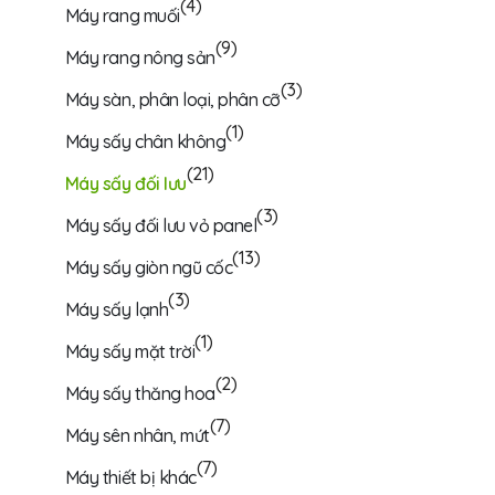
(4)
Máy rang muối
(9)
Máy rang nông sản
(3)
Máy sàn, phân loại, phân cỡ
(1)
Máy sấy chân không
(21)
Máy sấy đối lưu
(3)
Máy sấy đối lưu vỏ panel
(13)
Máy sấy giòn ngũ cốc
(3)
Máy sấy lạnh
(1)
Máy sấy mặt trời
(2)
Máy sấy thăng hoa
(7)
Máy sên nhân, mứt
(7)
Máy thiết bị khác