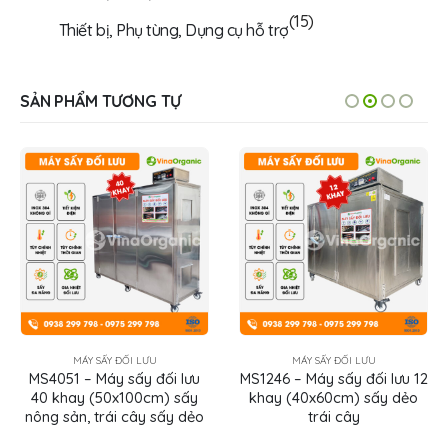
(15)
Thiết bị, Phụ tùng, Dụng cụ hỗ trợ
SẢN PHẨM TƯƠNG TỰ
MÁY SẤY ĐỐI LƯU
MÁY SẤY ĐỐI LƯU
MS1246 – Máy sấy đối lưu 12
MS2046 – Máy sấy đối lưu
khay (40x60cm) sấy dẻo
20 khay (40x60cm) sấy trái
trái cây
cây, nông sản