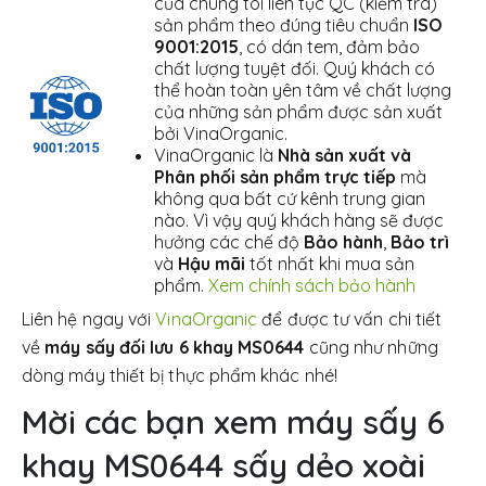
của chúng tôi liên tục QC (kiểm tra)
sản phẩm theo đúng tiêu chuẩn
ISO
9001:2015
, có dán tem, đảm bảo
chất lượng tuyệt đối. Quý khách có
thể hoàn toàn yên tâm về chất lượng
của những sản phẩm được sản xuất
bởi VinaOrganic.
VinaOrganic là
Nhà sản xuất và
Phân phối sản phẩm trực tiếp
mà
không qua bất cứ kênh trung gian
nào. Vì vậy quý khách hàng sẽ được
hưởng các chế độ
Bảo hành
,
Bảo trì
và
Hậu mãi
tốt nhất khi mua sản
phẩm.
Xem chính sách bảo hành
Liên hệ ngay với
VinaOrganic
để được tư vấn chi tiết
về
máy sấy đối lưu 6 khay MS0644
cũng như những
dòng máy thiết bị thực phẩm khác nhé!
Mời các bạn xem máy sấy 6
khay MS0644 sấy dẻo xoài