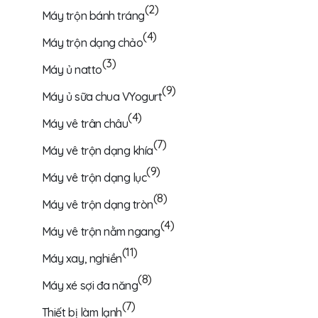
(2)
Máy trộn bánh tráng
(4)
Máy trộn dạng chảo
(3)
Máy ủ natto
(9)
Máy ủ sữa chua VYogurt
(4)
Máy vê trân châu
(7)
Máy vê trộn dạng khía
(9)
Máy vê trộn dạng lục
(8)
Máy vê trộn dạng tròn
(4)
Máy vê trộn nằm ngang
(11)
Máy xay, nghiền
(8)
Máy xé sợi đa năng
(7)
Thiết bị làm lạnh