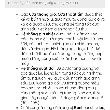
Thơm sấy dẻo trên máy sấy 6 khay MS0644
Các
Cửa thông gió
,
Cửa thoát ẩm
được thết
kế và bố trí hợp lý, giúp máy tự động lấy gió và
xả gió được đều, chủ động để tăng tốc quá
trình sấy, tiết kiệm điện năng tiêu thụ.
Hệ thống gia nhiệt
được bố trí dàn đều với
các thanh điện trở dạng chữ U, vật liệu từ inox
304, có cánh tản nhiệt giúp gia nhiệt nhanh,
đều và hiệu quả. Hệ thống này được thiết kế
để có thể tháo lắp dễ dàng trong trường hợp
muốn tăng công suất hoặc bảo hành, bảo trì
máy.
Hệ thống quạt đối lưu
được tăng cường với
các quạt lưu lượng lớn, tăng tốc quá trình thu
ẩm từ nguyên liệu, giúp đẩy nhanh quá trình
sấy. Lưu lượng gió đối lưu trong buồng máy
cao hơn rất nhiều so với những dòng máy
cùng năng suất trên thị trường. Nhờ đó, thời
gian sấy nguyên liệu sẽ được giảm đi đáng kể
(30 – 40%).
Cuối cùng là máy có trang bị
Bánh xe chịu lực
,