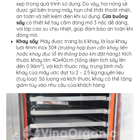
xẹp trong quá trình sử dụng. Do vậy, hơi nóng sẽ
được giữ bên trong máy, hạn chế thất thoát nhiệt,
an toàn và tiết kiệm điện khi sử dụng.
Cửa buồng
sấy
có thiết kế tay cầm đóng mở 3 nấc dễ dàng,
với lớp cao su chịu nhiệt, giúp đảm bảo an toàn khi
đóng mở.
Khay sấy:
Máy được trang bị 6 khay, là loại khay
lưới 4mm inox 304
(trường hợp bạn cần khay liền
hoặc khay đục lỗ thì thông báo khi đặt hàng)
. Kích
thước khay lớn: 40x40cm (tổng diện tích sấy lên
2
đến 0.96m
), với kích thước này, trung bình mỗi
khay của máy ước đạt từ 2 – 2.5 kg nguyên liệu
(tuỳ loại). Số lượng và kích thước khay có thể tăng
giảm tùy vào nhu cầu của khách hàng.