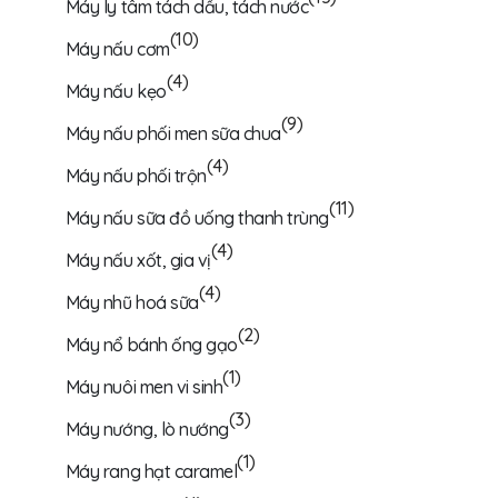
Máy ly tâm tách dầu, tách nước
(10)
Máy nấu cơm
(4)
Máy nấu kẹo
(9)
Máy nấu phối men sữa chua
(4)
Máy nấu phối trộn
(11)
Máy nấu sữa đồ uống thanh trùng
(4)
Máy nấu xốt, gia vị
(4)
Máy nhũ hoá sữa
(2)
Máy nổ bánh ống gạo
(1)
Máy nuôi men vi sinh
(3)
Máy nướng, lò nướng
(1)
Máy rang hạt caramel