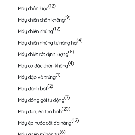
(12)
Máy chần luộc
(9)
Máy chiên chân không
(12)
Máy chiên nhúng
(4)
Máy chiên nhúng tự nâng hạ
(8)
Máy chiết rót định lượng
(4)
Máy cô đặc chân không
(1)
Máy dập vỏ trứng
(2)
Máy đánh bột
(7)
Máy đóng gói tự động
(20)
Máy đùn, ép tạo hình
(12)
Máy ép nước cốt đa năng
(6)
Máy ghép mí hàn túi