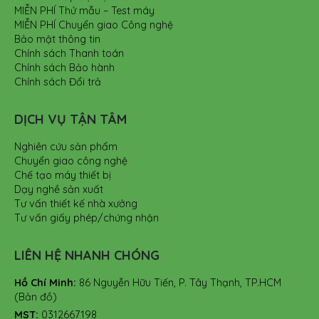
MIỄN PHÍ Thử mẫu – Test máy
MIỄN PHÍ Chuyển giao Công nghệ
Bảo mật thông tin
Chính sách Thanh toán
Chính sách Bảo hành
Chính sách Đổi trả
DỊCH VỤ TẬN TÂM
Nghiên cứu sản phẩm
Chuyển giao công nghệ
Chế tạo máy thiết bị
Dạy nghề sản xuất
Tư vấn thiết kế nhà xưởng
Tư vấn giấy phép/chứng nhận
LIÊN HỆ NHANH CHÓNG
Hồ Chí Minh:
86 Nguyễn Hữu Tiến, P. Tây Thạnh, TP.HCM
(Bản đồ)
MST:
0312667198