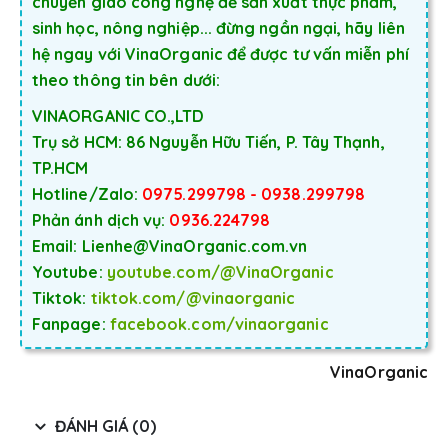
chuyển giao công nghệ để sản xuất thực phẩm,
sinh học, nông nghiệp... đừng ngần ngại, hãy liên
hệ ngay với VinaOrganic để được tư vấn miễn phí
theo thông tin bên dưới:
VINAORGANIC CO.,LTD
Trụ sở HCM: 86 Nguyễn Hữu Tiến, P. Tây Thạnh,
TP.HCM
Hotline/Zalo:
0975.299798 - 0938.299798
Phản ánh dịch vụ:
0936.224798
Email: Lienhe@VinaOrganic.com.vn
Youtube:
youtube.com/@VinaOrganic
Tiktok:
tiktok.com/@vinaorganic
Fanpage:
facebook.com/vinaorganic
VinaOrganic
ĐÁNH GIÁ (0)