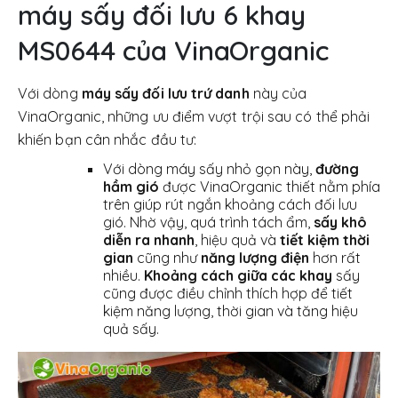
máy sấy đối lưu 6 khay
MS0644 của VinaOrganic
Với dòng
máy sấy đối lưu trứ danh
này của
VinaOrganic, những ưu điểm vượt trội sau có thể phải
khiến bạn cân nhắc đầu tư:
Với dòng máy sấy nhỏ gọn này,
đường
hầm gió
được VinaOrganic thiết nằm phía
trên giúp rút ngắn khoảng cách đối lưu
gió. Nhờ vậy, quá trình tách ẩm,
sấy khô
diễn ra nhanh
, hiệu quả và
tiết kiệm thời
gian
cũng như
năng lượng điện
hơn rất
nhiều.
Khoảng cách giữa các khay
sấy
cũng được điều chỉnh thích hợp để tiết
kiệm năng lượng, thời gian và tăng hiệu
quả sấy.