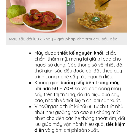
Máy sấy đối lưu 6 khay – giải pháp cho trái cây sấy dẻo
Máy được
thiết kế nguyên khối
, chắc
chắn, thẫm mỹ, mang lại giá trị cao cho
người sử dụng. Các thông số về nhiệt độ,
thời gian sấy đều được cài đặt theo quy
trình công nghệ sấy tùy nguyên liệu.
Không gian
buồng sấy bên trong máy
lớn hơn 50 – 70%
so với các dòng máy
sấy trên thị trường, do đó hiệu quả sấy
cao, nhanh và tiết kiệm chi phí sản xuất.
VinaOrganic thiết kế tối ưu từ chi tiết nhỏ
nhất như gioăng ron cao su chống mất
nhiệt cho đến các hệ thống thoát ẩm, đối
lưu giúp máy vận hành hiệu quả,
tiết kiệm
điện
và giảm chi phí sản xuất.