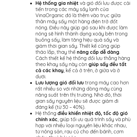
Hệ thống gia nhiệt
và gió đối lưu được cải
tiến trong các máy sấy lạnh của
VinaOrganic đó là thêm vào trục giữa
thân máy sấy một hàng điện trở đốt
nóng. Điều này giúp gió sau khi được làm
nóng sẽ hình thành dạng xoáy bên trong
buồng sấy, làm tăng hiệu quả sấy và
giảm thời gian sấy. Thiết kế cũng giúp
tháo lắp, thay thế
nâng cấp dễ dàng
.
Cách thiết kế hệ thống đối lưu thẳng hàng
theo khay sấy này còn
giúp sấy đều tất
cả các khay
, kể cả ở trên, ở giữa và ở
dưới.
Lưu lượng gió đối lưu
trong máy cao hơn
rất nhiều so với những dòng máy cùng
năng suất trên thị trường. Nhờ đó, thời
gian sấy nguyên liệu sẽ được giảm đi
đáng kể (từ 30 – 40%).
Hệ thống
điều khiển nhiệt độ, tốc độ gió
chính xác
, giúp tối ưu quá trình sấy và phù
hợp với nhiều loại nguyên liệu khác nhau,
từ nông sản, rau củ cho đến bánh, cơm