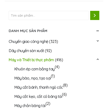
DANH MỤC SẢN PHẨM
Chuyển giao công nghệ
(323)
Dây chuyền sản xuất
(92)
Máy và Thiết bị thực phẩm
(416)
(4)
Khuôn ép cơm bằng tay
(1)
Máy bào, nạo, tạo sợi
(8)
Máy cắt bánh, thanh ngũ cốc
(6)
Máy cắt kẹo, cắt có băng tải
(2)
Máy chần băng tải