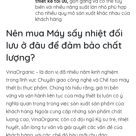
thiết kế tối ưu,
gọn gàng và có thể tuỳ
biến với nhiều năng suất lớn nhỏ phù hợp
cho nhiều quy mô sản xuất khác nhau của
khách hàng.
Nên mua Máy sấy nhiệt đối
lưu ở đâu để đảm bảo chất
lượng?
VinaOrganic – là đơn vị đã nhiều năm kinh nghiệm
trong lĩnh vực Chuyển giao công nghệ và Chế tạo máy
thiết bị thực phẩm. Chúng tôi hiểu rằng, giá trị bền
vững và vận hành liên tục của máy thiết bị luôn có ý
nghĩa quan trọng trong việc sản xuất sản phẩm của
khách hàng. Ngoài cung cấp những sản phẩm chất
lượng cao, VinaOrganic còn có đội ngũ Kỹ sư trẻ, nhiệt
huyết, sẵn lòng tư vấn và giải quyết các vấn đề của
khách hàng, với các chế độ hậu mãi chu đáo: