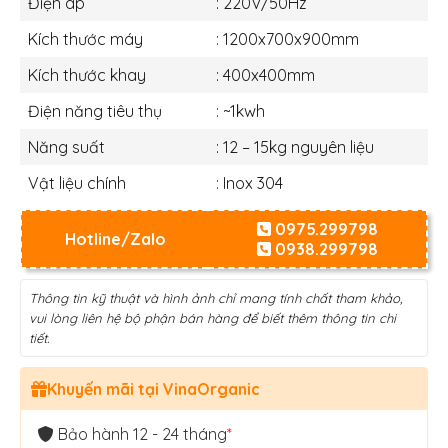
Điện áp
: 220V/50Hz
Kích thước máy
: 1200x700x900mm
Kích thước khay
: 400x400mm
Điện năng tiêu thụ
: ~1kwh
Năng suất
: 12 – 15kg nguyên liệu
Vật liệu chính
: Inox 304
0975.299798
Hotline/Zalo
0938.299798
Thông tin kỹ thuật và hình ảnh chỉ mang tính chất tham khảo,
vui lòng liên hệ bộ phận bán hàng để biết thêm thông tin chi
tiết.
Khuyến mãi tại VinaOrganic
Bảo hành 12 - 24 tháng
*