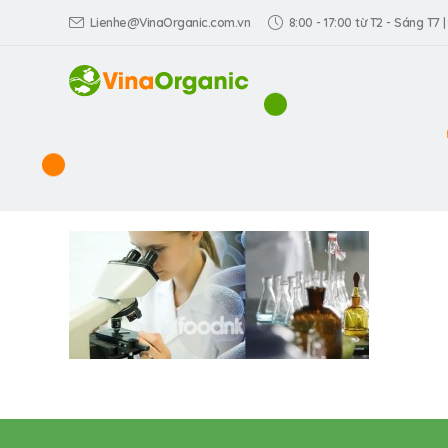
Lienhe@VinaOrganic.com.vn
8:00 - 17:00 từ T2 - Sáng T7 |