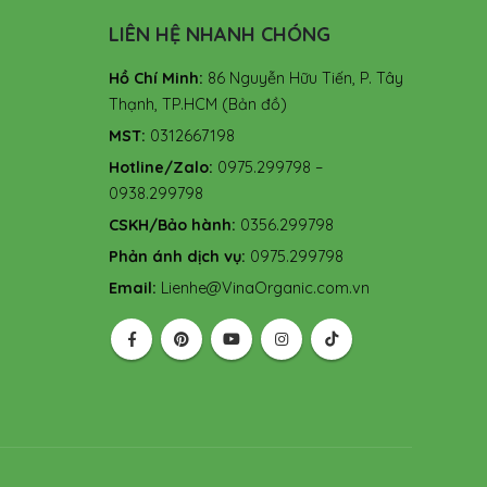
LIÊN HỆ NHANH CHÓNG
Hồ Chí Minh:
86 Nguyễn Hữu Tiến, P. Tây
Thạnh, TP.HCM
(Bản đồ)
MST:
0312667198
Hotline/Zalo:
0975.299798 –
0938.299798
CSKH/Bảo hành:
0356.299798
Phản ánh dịch vụ:
0975.299798
Email:
Lienhe@VinaOrganic.com.vn