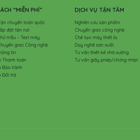
ÁCH “MIỄN PHÍ”
DỊCH VỤ TẬN TÂM
Vận chuyển toàn quốc
Nghiên cứu sản phẩm
ắp đặt tận nơi
Chuyển giao công nghệ
Thử mẫu – Test máy
Chế tạo máy thiết bị
Chuyển giao Công nghệ
Dạy nghề sản xuất
hông tin
Tư vấn thiết kế nhà xưởng
h Thanh toán
Tư vấn giấy phép/chứng nhận
h Bảo hành
 Đổi trả