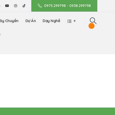
0975.299798 - 0938.299798
ây Chuyền
Dự Án
Dạy Nghề
+
M