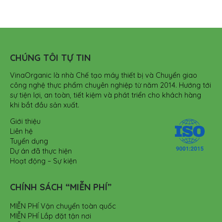
CHÚNG TÔI TỰ TIN
VinaOrganic là nhà Chế tạo máy thiết bị và Chuyển giao
công nghệ thực phẩm chuyên nghiệp từ năm 2014. Hướng tới
sự tiện lợi, an toàn, tiết kiệm và phát triển cho khách hàng
khi bắt đầu sản xuất.
Giới thiệu
Liên hệ
Tuyển dụng
Dự án đã thực hiện
Hoạt động – Sự kiện
CHÍNH SÁCH “MIỄN PHÍ”
MIỄN PHÍ Vận chuyển toàn quốc
MIỄN PHÍ Lắp đặt tận nơi