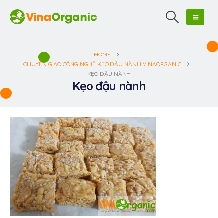
HOME
CHUYỂN GIAO CÔNG NGHỆ KẸO ĐẬU NÀNH VINAORGANIC
KẸO ĐẬU NÀNH
Kẹo đậu nành