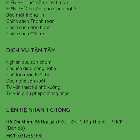
MIỄN PHÍ Thử mẫu – Test máy
MIỄN PHÍ Chuyển giao Công nghệ
Bảo mật thông tin
Chính sách Thanh toán
Chính sách Bảo hành
Chính sách Đổi trả
DỊCH VỤ TẬN TÂM
Nghiên cứu sản phẩm
Chuyển giao công nghệ
Chế tạo máy thiết bị
Dạy nghề sản xuất
Tư vấn thiết kế nhà xưởng
Tư vấn giấy phép/chứng nhận
LIÊN HỆ NHANH CHÓNG
Hồ Chí Minh:
86 Nguyễn Hữu Tiến, P. Tây Thạnh, TP.HCM
(Bản đồ)
MST:
0312667198