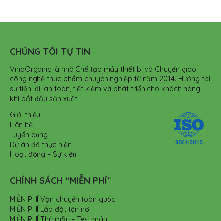
CHÚNG TÔI TỰ TIN
VinaOrganic là nhà Chế tạo máy thiết bị và Chuyển giao
công nghệ thực phẩm chuyên nghiệp từ năm 2014. Hướng tới
sự tiện lợi, an toàn, tiết kiệm và phát triển cho khách hàng
khi bắt đầu sản xuất.
Giới thiệu
Liên hệ
Tuyển dụng
Dự án đã thực hiện
Hoạt động – Sự kiện
CHÍNH SÁCH “MIỄN PHÍ”
MIỄN PHÍ Vận chuyển toàn quốc
MIỄN PHÍ Lắp đặt tận nơi
MIỄN PHÍ Thử mẫu – Test máy