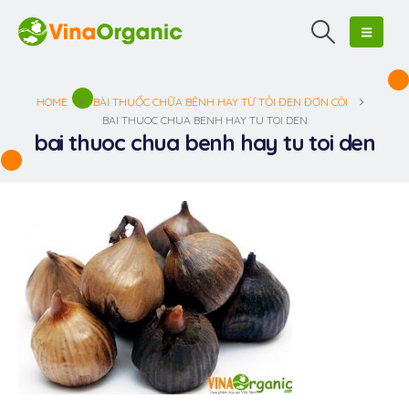
HOME
BÀI THUỐC CHỮA BỆNH HAY TỪ TỎI ĐEN ĐƠN CÔI
BAI THUOC CHUA BENH HAY TU TOI DEN
bai thuoc chua benh hay tu toi den