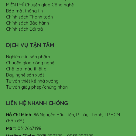
MIỄN PHÍ Chuyển giao Công nghệ
Bảo mật thông tin
Chính sách Thanh toán
Chính sách Bảo hành
Chính sách Đổi trả
DỊCH VỤ TẬN TÂM
Nghiên cứu sản phẩm
Chuyển giao công nghệ
Chế tạo máy thiết bị
Dạy nghề sản xuất
Tư vấn thiết kế nhà xưởng
Tư vấn giấy phép/chứng nhận
LIÊN HỆ NHANH CHÓNG
Hồ Chí Minh:
86 Nguyễn Hữu Tiến, P. Tây Thạnh, TP.HCM
(Bản đồ)
MST:
0312667198