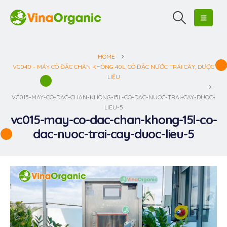
HOME
VC040 - MÁY CÔ ĐẶC CHÂN KHÔNG 40L, CÔ ĐẶC NƯỚC TRÁI CÂY, DƯỢC
LIỆU
VC015-MAY-CO-DAC-CHAN-KHONG-15L-CO-DAC-NUOC-TRAI-CAY-DUOC-
LIEU-5
vc015-may-co-dac-chan-khong-15l-co-
dac-nuoc-trai-cay-duoc-lieu-5