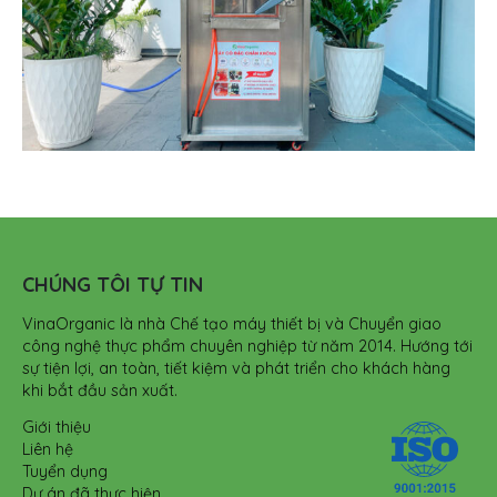
CHÚNG TÔI TỰ TIN
VinaOrganic là nhà Chế tạo máy thiết bị và Chuyển giao
công nghệ thực phẩm chuyên nghiệp từ năm 2014. Hướng tới
sự tiện lợi, an toàn, tiết kiệm và phát triển cho khách hàng
khi bắt đầu sản xuất.
Giới thiệu
Liên hệ
Tuyển dụng
Dự án đã thực hiện