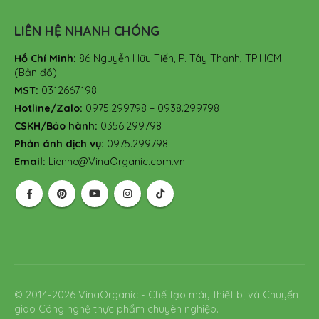
LIÊN HỆ NHANH CHÓNG
Hồ Chí Minh:
86 Nguyễn Hữu Tiến, P. Tây Thạnh, TP.HCM
(Bản đồ)
MST:
0312667198
Hotline/Zalo:
0975.299798 – 0938.299798
CSKH/Bảo hành:
0356.299798
Phản ánh dịch vụ:
0975.299798
Email:
Lienhe@VinaOrganic.com.vn
© 2014-2026 VinaOrganic - Chế tạo máy thiết bị và Chuyển
giao Công nghệ thực phẩm chuyên nghiệp.