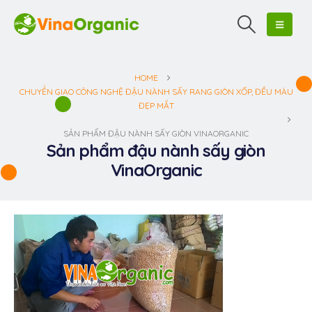
HOME
CHUYỂN GIAO CÔNG NGHỆ ĐẬU NÀNH SẤY RANG GIÒN XỐP, ĐỀU MÀU
ĐẸP MẮT
SẢN PHẨM ĐẬU NÀNH SẤY GIÒN VINAORGANIC
Sản phẩm đậu nành sấy giòn
VinaOrganic