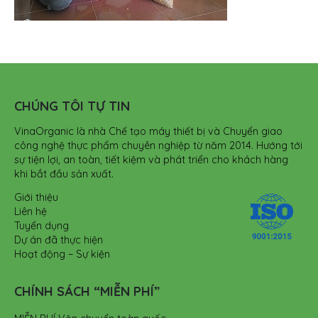
CHÚNG TÔI TỰ TIN
VinaOrganic là nhà Chế tạo máy thiết bị và Chuyển giao
công nghệ thực phẩm chuyên nghiệp từ năm 2014. Hướng tới
sự tiện lợi, an toàn, tiết kiệm và phát triển cho khách hàng
khi bắt đầu sản xuất.
Giới thiệu
Liên hệ
Tuyển dụng
Dự án đã thực hiện
Hoạt động – Sự kiện
CHÍNH SÁCH “MIỄN PHÍ”