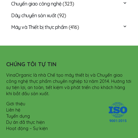
Chuyển giao công nghệ
(323)
Dây chuyền sản xuất
(92)
Máy và Thiết bị thực phẩm
(416)
CHÚNG TÔI TỰ TIN
VinaOrganic là nhà Chế tạo máy thiết bị và Chuyển giao
công nghệ thực phẩm chuyên nghiệp từ năm 2014. Hướng tới
sự tiện lợi, an toàn, tiết kiệm và phát triển cho khách hàng
khi bắt đầu sản xuất.
Giới thiệu
Liên hệ
Tuyển dụng
Dự án đã thực hiện
Hoạt động – Sự kiện