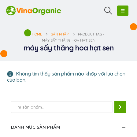
HOME
SẢN PHẨM
PRODUCT TAG -
MÁY SẤY THĂNG HOA HẠT SEN
máy sấy thăng hoa hạt sen
Không tìm thấy sản phẩm nào khớp với lựa chọn
của bạn.
DANH MỤC SẢN PHẨM