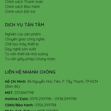
Chính sách Thanh toán
Chính sách Bảo hành
Chính sách Đổi trả
DỊCH VỤ TẬN TÂM
Nghiên cứu sản phẩm
Chuyển giao công nghệ
Chế tạo máy thiết bị
Dạy nghề sản xuất
Tư vấn thiết kế nhà xưởng
Tư vấn giấy phép/chứng nhận
LIÊN HỆ NHANH CHÓNG
Hồ Chí Minh:
86 Nguyễn Hữu Tiến, P. Tây Thạnh, TP.HCM
(Bản đồ)
MST:
0312667198
Hotline/Zalo:
0975.299798 – 0938.299798
CSKH/Bảo hành:
0356.299798