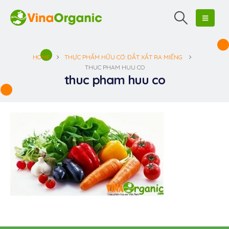
HOME
THỰC PHẨM HỮU CƠ: ĐẮT XẮT RA MIẾNG
THUC PHAM HUU CO
thuc pham huu co