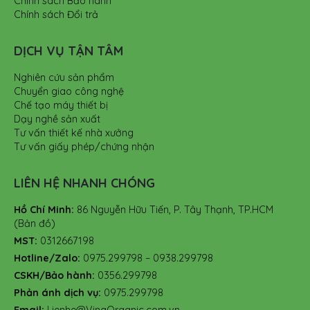
Chính sách Bảo hành
Chính sách Đổi trả
DỊCH VỤ TẬN TÂM
Nghiên cứu sản phẩm
Chuyển giao công nghệ
Chế tạo máy thiết bị
Dạy nghề sản xuất
Tư vấn thiết kế nhà xưởng
Tư vấn giấy phép/chứng nhận
LIÊN HỆ NHANH CHÓNG
Hồ Chí Minh:
86 Nguyễn Hữu Tiến, P. Tây Thạnh, TP.HCM
(Bản đồ)
MST:
0312667198
Hotline/Zalo:
0975.299798 – 0938.299798
CSKH/Bảo hành:
0356.299798
Phản ánh dịch vụ:
0975.299798