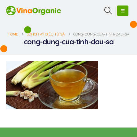
HOME
LỢI ÍCH KỲ DIỆU TỪ SẢ
CONG-DUNG-CUA-TINH-DAU-SA
cong-dung-cua-tinh-dau-sa