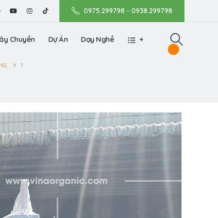
0975.299798 - 0938.299798
ây Chuyền
Dự Án
Dạy Nghề
+
ANG
1