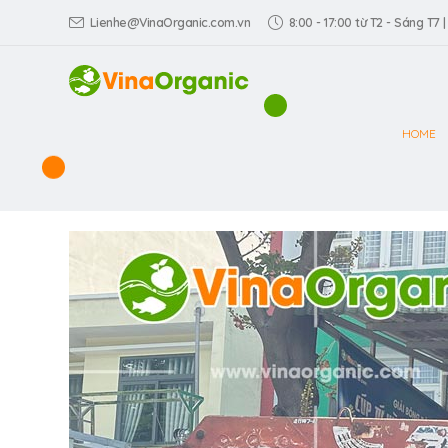
Lienhe@VinaOrganic.com.vn
8:00 - 17:00 từ T2 - Sáng T7 |
HOME