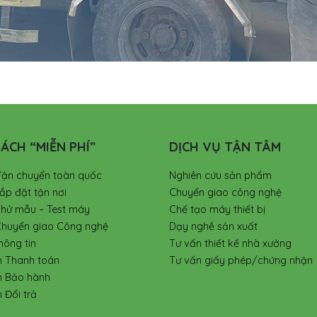
ÁCH “MIỄN PHÍ”
DỊCH VỤ TẬN TÂM
Vận chuyển toàn quốc
Nghiên cứu sản phẩm
ắp đặt tận nơi
Chuyển giao công nghệ
Thử mẫu – Test máy
Chế tạo máy thiết bị
Chuyển giao Công nghệ
Dạy nghề sản xuất
hông tin
Tư vấn thiết kế nhà xưởng
h Thanh toán
Tư vấn giấy phép/chứng nhận
h Bảo hành
 Đổi trả