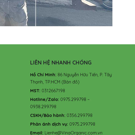
LIÊN HỆ NHANH CHÓNG
Hồ Chí Minh:
86 Nguyễn Hữu Tiến, P. Tây
Thạnh, TP.HCM
(Bản đồ)
MST:
0312667198
Hotline/Zalo:
0975.299798 –
0938.299798
CSKH/Bảo hành:
0356.299798
Phản ánh dịch vụ:
0975.299798
Email:
Lienhe@VinaOrganic.com.vn