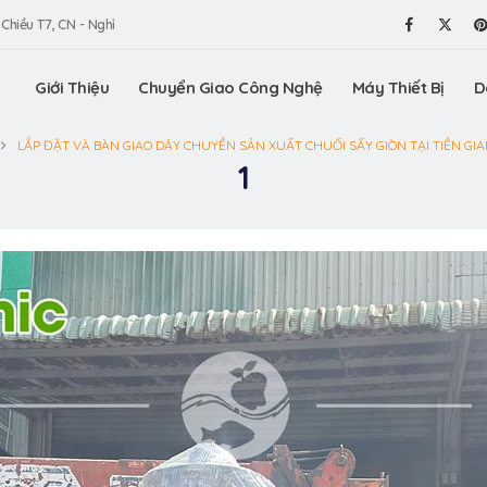
 Chiều T7, CN - Nghỉ
Giới Thiệu
Chuyển Giao Công Nghệ
Máy Thiết Bị
D
LẮP ĐẶT VÀ BÀN GIAO DÂY CHUYỀN SẢN XUẤT CHUỐI SẤY GIÒN TẠI TIỀN GI
1