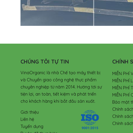
CHÚNG TÔI TỰ TIN
CHÍNH S
VinaOrganic là nhà Chế tạo máy thiết bị
MIỄN PHÍ 
và Chuyển giao công nghệ thực phẩm
MIỄN PHÍ L
chuyên nghiệp từ năm 2014. Hướng tới sự
MIỄN PHÍ 
tiện lợi, an toàn, tiết kiệm và phát triển
MIỄN PHÍ 
cho khách hàng khi bắt đầu sản xuất.
Bảo mật t
Chính sác
Giới thiệu
Chính sác
Liên hệ
Chính sách
Tuyển dụng