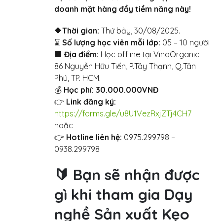
doanh mặt hàng đầy tiềm năng này!
🔶
Thời gian:
Thứ bảy, 30/08/2025.
⌛️
Số lượng học viên mỗi lớp:
05 – 10 người
🏢
Địa điểm:
Học offline tại VinaOrganic –
86 Nguyễn Hữu Tiến, P.Tây Thạnh, Q.Tân
Phú, TP. HCM.
💰
Học phí:
30.
000.000VNĐ
👉
Link đăng ký:
https://forms.gle/u8U1VezRxjZTj4CH7
hoặc
👉
Hotline liên hệ:
0975.299798 –
0938.299798
🔰 Bạn sẽ nhận được
gì khi tham gia Dạy
nghề Sản xuất Kẹo