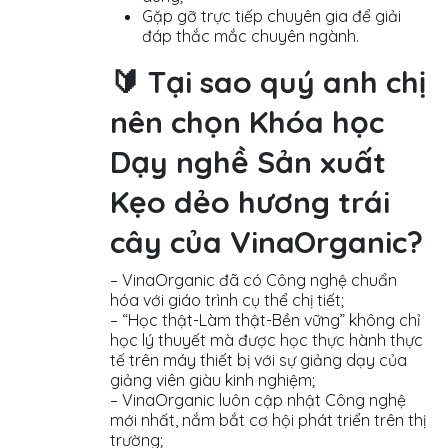
Gặp gỡ trực tiếp chuyên gia để giải
đáp thắc mắc chuyên ngành.
🔰 Tại sao quý anh chị
nên chọn Khóa học
Dạy nghề Sản xuất
Kẹo dẻo hương trái
cây của VinaOrganic?
– VinaOrganic đã có Công nghệ chuẩn
hóa với giáo trình cụ thể chị tiết;
– “Học thật-Làm thật-Bền vững” không chỉ
học lý thuyết mà được học thực hành thực
tế trên máy thiết bị với sự giảng dạy của
giảng viên giàu kinh nghiệm;
– VinaOrganic luôn cập nhật Công nghệ
mới nhất, nắm bắt cơ hội phát triển trên thị
trường;