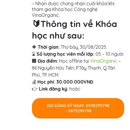
– Nhận được chứng nhận cuối khóa khi
tham gia Khóa học Công nghệ
VinaOrganic.
🔰Thông tin về Khóa
học như sau:
🔶
Thời gian:
Thứ bảy, 30/08/2025.
⌛️
Số lượng học viên mỗi lớp:
05 – 10 người
🏢
Địa điểm:
Học offline tại
VinaOrganic
–
86 Nguyễn Hữu Tiến, P.Tây Thạnh, Q.Tân
Phú, TP. HCM.
💰
Học phí: 30.
000.000VNĐ
👉
Link đăng ký:
hoặc
GỌI ĐĂNG KÝ NGAY: 0938299798
- 0975299798