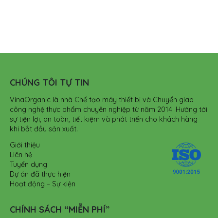
CHÚNG TÔI TỰ TIN
VinaOrganic là nhà Chế tạo máy thiết bị và Chuyển giao
công nghệ thực phẩm chuyên nghiệp từ năm 2014. Hướng tới
sự tiện lợi, an toàn, tiết kiệm và phát triển cho khách hàng
khi bắt đầu sản xuất.
Giới thiệu
Liên hệ
Tuyển dụng
Dự án đã thực hiện
Hoạt động – Sự kiện
CHÍNH SÁCH “MIỄN PHÍ”