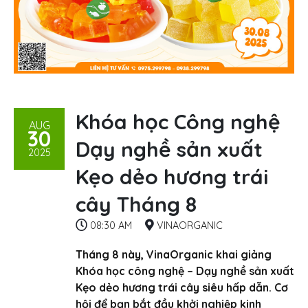
Khóa học Công nghệ
AUG
30
Dạy nghề sản xuất
2025
Kẹo dẻo hương trái
cây Tháng 8
08:30 AM
VINAORGANIC
Tháng 8 này, VinaOrganic khai giảng
Khóa học công nghệ – Dạy nghề sản xuất
Kẹo dẻo hương trái cây siêu hấp dẫn. Cơ
hội để bạn bắt đầu khởi nghiệp kinh