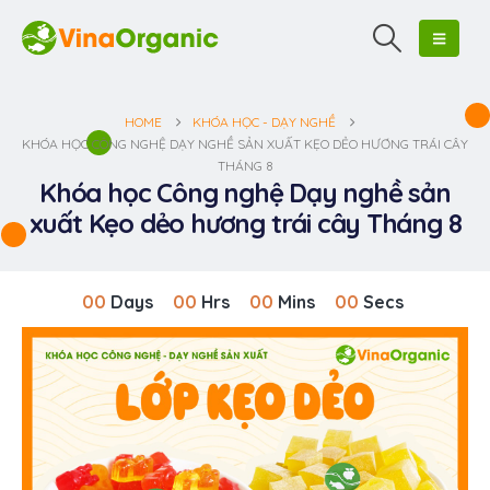
HOME
KHÓA HỌC - DẠY NGHỀ
KHÓA HỌC CÔNG NGHỆ DẠY NGHỀ SẢN XUẤT KẸO DẺO HƯƠNG TRÁI CÂY
THÁNG 8
Khóa học Công nghệ Dạy nghề sản
xuất Kẹo dẻo hương trái cây Tháng 8
00
Days
00
Hrs
00
Mins
00
Secs