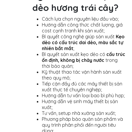
dẻo hương trái cây?
Cách lựa chọn nguyên liệu đầu vào;
Hướng dẫn công thức chất lượng, giá
cost cạnh tranh khi sản xuất;
Bí quyết công nghệ giúp sản xuất
Kẹo
dẻo có cấu trúc dai dẻo, màu sắc tự
nhiên bắt mắt
;
Bí quyết sản xuất kẹo dẻo có
cấu trúc
ổn định, không bị chảy nước
trong
thời bảo quản;
Kỹ thuật thao tác vận hành sản xuất
theo quy mô;
Tiếp cận đầy đủ các máy thiết bị sản
xuất thực tế chuyên nghiệp;
Hướng dẫn tư vấn loại bao bì phù hợp;
Hướng dẫn vệ sinh máy thiết bị sản
xuất;
Tư vấn, setup nhà xưởng sản xuất;
Phương pháp bảo quản sản phẩm và
quy trình phân phối đến người tiêu
dùng;