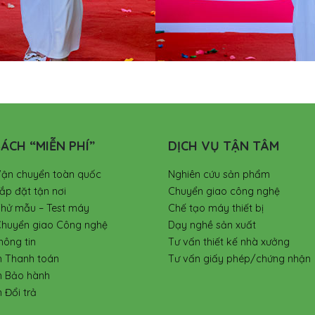
ÁCH “MIỄN PHÍ”
DỊCH VỤ TẬN TÂM
Vận chuyển toàn quốc
Nghiên cứu sản phẩm
ắp đặt tận nơi
Chuyển giao công nghệ
Thử mẫu – Test máy
Chế tạo máy thiết bị
Chuyển giao Công nghệ
Dạy nghề sản xuất
hông tin
Tư vấn thiết kế nhà xưởng
h Thanh toán
Tư vấn giấy phép/chứng nhận
h Bảo hành
 Đổi trả