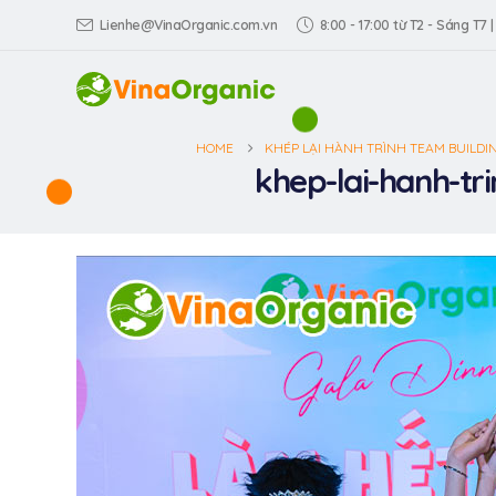
Lienhe@VinaOrganic.com.vn
8:00 - 17:00 từ T2 - Sáng T7 |
HOME
KHÉP LẠI HÀNH TRÌNH TEAM BUILDIN
khep-lai-hanh-tr