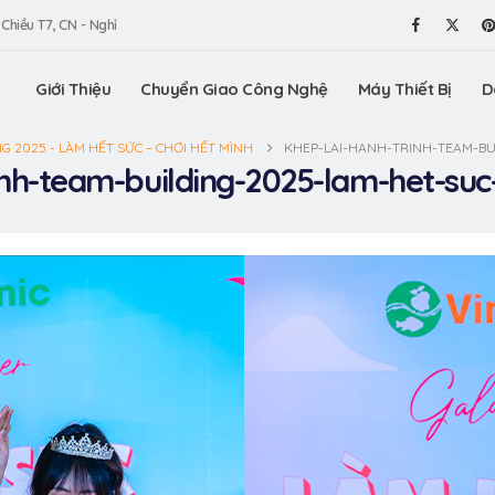
 Chiều T7, CN - Nghỉ
Giới Thiệu
Chuyển Giao Công Nghệ
Máy Thiết Bị
D
G 2025 - LÀM HẾT SỨC – CHƠI HẾT MÌNH
KHEP-LAI-HANH-TRINH-TEAM-BU
inh-team-building-2025-lam-het-suc