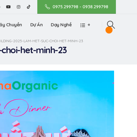
0975.299798 - 0938.299798
ây Chuyền
Dự Án
Dạy Nghề
+
ILDING-2025-LAM-HET-SUC-CHOI-HET-MINH-23
-choi-het-minh-23