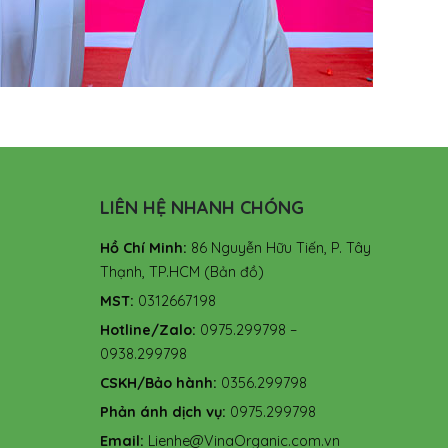
LIÊN HỆ NHANH CHÓNG
Hồ Chí Minh:
86 Nguyễn Hữu Tiến, P. Tây
Thạnh, TP.HCM
(Bản đồ)
MST:
0312667198
Hotline/Zalo:
0975.299798 –
0938.299798
CSKH/Bảo hành:
0356.299798
Phản ánh dịch vụ:
0975.299798
Email:
Lienhe@VinaOrganic.com.vn