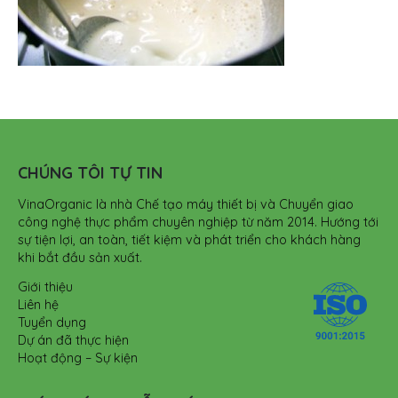
CHÚNG TÔI TỰ TIN
VinaOrganic là nhà Chế tạo máy thiết bị và Chuyển giao
công nghệ thực phẩm chuyên nghiệp từ năm 2014. Hướng tới
sự tiện lợi, an toàn, tiết kiệm và phát triển cho khách hàng
khi bắt đầu sản xuất.
Giới thiệu
Liên hệ
Tuyển dụng
Dự án đã thực hiện
Hoạt động – Sự kiện