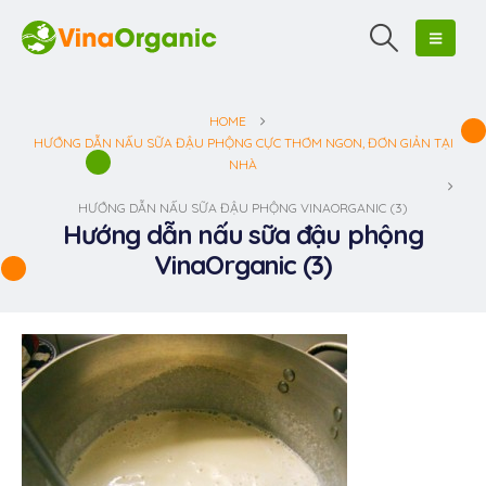
HOME
HƯỚNG DẪN NẤU SỮA ĐẬU PHỘNG CỰC THƠM NGON, ĐƠN GIẢN TẠI
NHÀ
HƯỚNG DẪN NẤU SỮA ĐẬU PHỘNG VINAORGANIC (3)
Hướng dẫn nấu sữa đậu phộng
VinaOrganic (3)