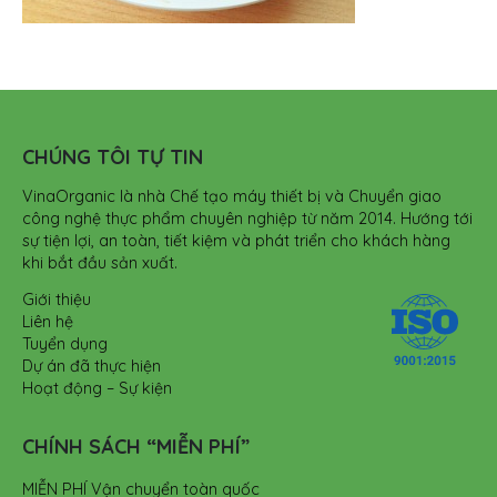
CHÚNG TÔI TỰ TIN
VinaOrganic là nhà Chế tạo máy thiết bị và Chuyển giao
công nghệ thực phẩm chuyên nghiệp từ năm 2014. Hướng tới
sự tiện lợi, an toàn, tiết kiệm và phát triển cho khách hàng
khi bắt đầu sản xuất.
Giới thiệu
Liên hệ
Tuyển dụng
Dự án đã thực hiện
Hoạt động – Sự kiện
CHÍNH SÁCH “MIỄN PHÍ”
MIỄN PHÍ Vận chuyển toàn quốc