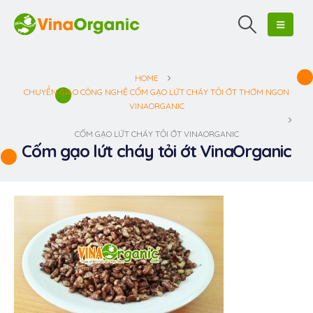
HOME
CHUYỂN GIAO CÔNG NGHỆ CỐM GẠO LỨT CHÁY TỎI ỚT THƠM NGON
VINAORGANIC
CỐM GẠO LỨT CHÁY TỎI ỚT VINAORGANIC
Cốm gạo lứt cháy tỏi ớt VinaOrganic