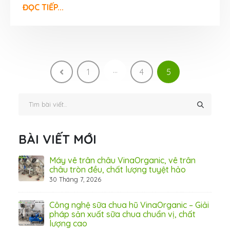
ĐỌC TIẾP...
…
1
4
5
BÀI VIẾT MỚI
ấn
Máy vê trân châu VinaOrganic, vê trân
ơng)
châu tròn đều, chất lượng tuyệt hảo
30 Tháng 7, 2026
 Thơ
Công nghệ sữa chua hũ VinaOrganic – Giải
pháp sản xuất sữa chua chuẩn vị, chất
lượng cao