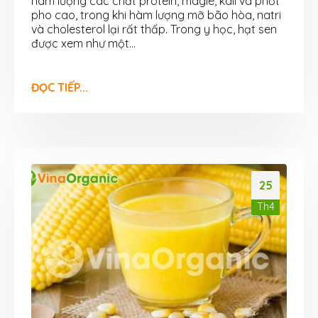
hàm lượng các chất protein, magie, kali và phốt
pho cao, trong khi hàm lượng mỡ bão hòa, natri
và cholesterol lại rất thấp. Trong y học, hạt sen
được xem như một...
ĐỌC TIẾP...
25
Th4