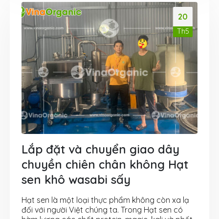
20
Th5
Lắp đặt và chuyển giao dây
chuyền chiên chân không Hạt
sen khô wasabi sấy
Hạt sen là một loại thực phẩm không còn xa lạ
đối với người Việt chúng ta. Trong Hạt sen có