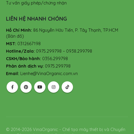
Tư vấn giấy phép/chứng nhận
LIÊN HỆ NHANH CHÓNG
Hồ Chí Minh:
86 Nguyễn Hữu Tiến, P. Tây Thạnh, TP.HCM
(Bản đồ)
MST:
0312667198
Hotline/Zalo:
0975.299798 – 0938.299798
CSKH/Bảo hành:
0356.299798
Phản ánh dịch vụ:
0975.299798
Email:
Lienhe@VinaOrganic.com.vn
© 2014-2026 VinaOrganic - Chế tạo máy thiết bị và Chuyển