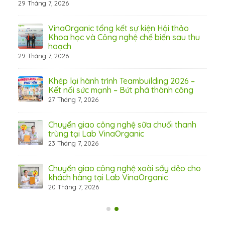
29 Tháng 7, 2026
 từ
VinaOrganic tổng kết sự kiện Hội thảo
Khoa học và Công nghệ chế biến sau thu
hoạch
29 Tháng 7, 2026
hấp
Khép lại hành trình Teambuilding 2026 –
Kết nối sức mạnh – Bứt phá thành công
27 Tháng 7, 2026
Chuyển giao công nghệ sữa chuối thanh
31 Th
trùng tại Lab VinaOrganic
23 Tháng 7, 2026
c –
Chuyển giao công nghệ xoài sấy dẻo cho
khách hàng tại Lab VinaOrganic
20 Tháng 7, 2026