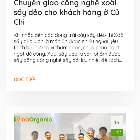
Chuyển giao công nghệ xoài
sấy dẻo cho khách hàng ở Củ
Chi
Khi nhắc đến các dòng trái cây sấy dẻo thì Xoài
sấy dẻo luôn là món ăn được nhiều người yêu
thích bởi hương vị thơm ngon, chua chua ngọt
ngọt dễ dùng. Xoài sấy dẻo là sản phẩm được
sấy bằng công nghệ sấy đối lưu nhiệt để tách...
ĐỌC TIẾP...
15
Th9