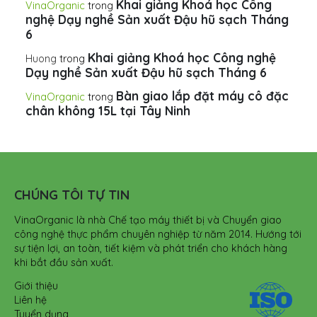
Khai giảng Khoá học Công
VinaOrganic
trong
nghệ Dạy nghề Sản xuất Đậu hũ sạch Tháng
6
Khai giảng Khoá học Công nghệ
Huong
trong
Dạy nghề Sản xuất Đậu hũ sạch Tháng 6
Bàn giao lắp đặt máy cô đặc
VinaOrganic
trong
chân không 15L tại Tây Ninh
CHÚNG TÔI TỰ TIN
VinaOrganic là nhà Chế tạo máy thiết bị và Chuyển giao
công nghệ thực phẩm chuyên nghiệp từ năm 2014. Hướng tới
sự tiện lợi, an toàn, tiết kiệm và phát triển cho khách hàng
khi bắt đầu sản xuất.
Giới thiệu
Liên hệ
Tuyển dụng