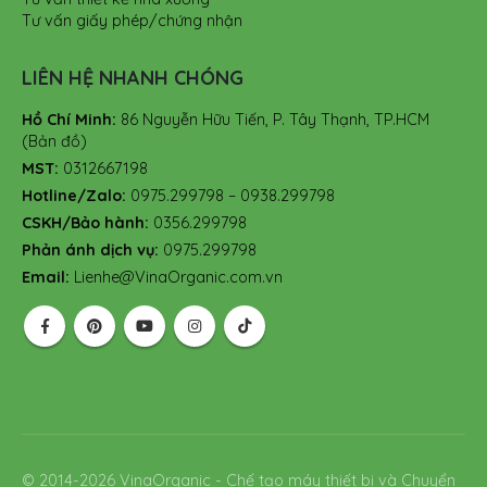
Tư vấn giấy phép/chứng nhận
LIÊN HỆ NHANH CHÓNG
Hồ Chí Minh:
86 Nguyễn Hữu Tiến, P. Tây Thạnh, TP.HCM
(Bản đồ)
MST:
0312667198
Hotline/Zalo:
0975.299798 – 0938.299798
CSKH/Bảo hành:
0356.299798
Phản ánh dịch vụ:
0975.299798
Email:
Lienhe@VinaOrganic.com.vn
© 2014-2026 VinaOrganic - Chế tạo máy thiết bị và Chuyển