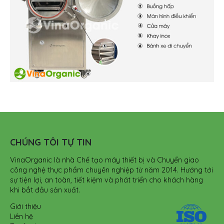
CHÚNG TÔI TỰ TIN
VinaOrganic là nhà Chế tạo máy thiết bị và Chuyển giao
công nghệ thực phẩm chuyên nghiệp từ năm 2014. Hướng tới
sự tiện lợi, an toàn, tiết kiệm và phát triển cho khách hàng
khi bắt đầu sản xuất.
Giới thiệu
Liên hệ