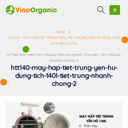
HOME
HTT150 - MÁY HẤP TIỆT TRÙNG 150L, TIỆT TRÙNG YẾN HŨ, TĂNG THỜI
GIAN BẢO QUẢN
HTT140-MAY-HAP-TIET-TRUNG-YEN-HU-DUNG-TICH-140L-TIET-TRUNG-
NHANH-CHONG-2
htt140-may-hap-tiet-trung-yen-hu-
dung-tich-140l-tiet-trung-nhanh-
chong-2