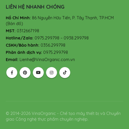
LIÊN HỆ NHANH CHÓNG
Hồ Chí Minh:
86 Nguyễn Hữu Tiến, P. Tây Thạnh, TP.HCM
(Bản đồ)
MST:
0312667198
Hotline/Zalo:
0975.299798 – 0938.299798
CSKH/Bảo hành:
0356.299798
Phản ánh dịch vụ:
0975.299798
Email:
Lienhe@VinaOrganic.com.vn
© 2014-2026 VinaOrganic - Chế tạo máy thiết bị và Chuyển
giao Công nghệ thực phẩm chuyên nghiệp.