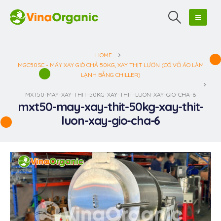
HOME
MGC50SC - MÁY XAY GIÒ CHẢ 50KG, XAY THỊT LƯƠN (CÓ VỎ ÁO LÀM
LẠNH BẰNG CHILLER)
MXT50-MAY-XAY-THIT-50KG-XAY-THIT-LUON-XAY-GIO-CHA-6
mxt50-may-xay-thit-50kg-xay-thit-
luon-xay-gio-cha-6