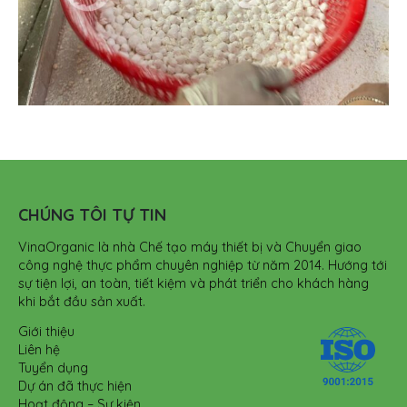
CHÚNG TÔI TỰ TIN
VinaOrganic là nhà Chế tạo máy thiết bị và Chuyển giao
công nghệ thực phẩm chuyên nghiệp từ năm 2014. Hướng tới
sự tiện lợi, an toàn, tiết kiệm và phát triển cho khách hàng
khi bắt đầu sản xuất.
Giới thiệu
Liên hệ
Tuyển dụng
Dự án đã thực hiện
Hoạt động – Sự kiện