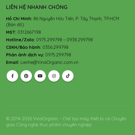
LIÊN HỆ NHANH CHÓNG
Hồ Chí Minh:
86 Nguyễn Hữu Tiến, P. Tây Thạnh, TP.HCM
(Bản đồ)
MST:
0312667198
Hotline/Zalo:
0975.299798 – 0938.299798
CSKH/Bảo hành:
0356.299798
Phản ánh dịch vụ:
0975.299798
Email:
Lienhe@VinaOrganic.com.vn
© 2014-2026 VinaOrganic - Chế tạo máy thiết bị và Chuyển
giao Công nghệ thực phẩm chuyên nghiệp.