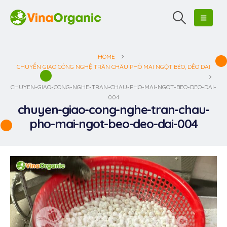
HOME
CHUYỂN GIAO CÔNG NGHỆ TRÂN CHÂU PHÔ MAI NGỌT BÉO, DẺO DAI
CHUYEN-GIAO-CONG-NGHE-TRAN-CHAU-PHO-MAI-NGOT-BEO-DEO-DAI-
004
chuyen-giao-cong-nghe-tran-chau-
pho-mai-ngot-beo-deo-dai-004