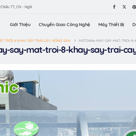
 Chiều T7, CN - Nghỉ
Giới Thiệu
Chuyển Giao Công Nghệ
Máy Thiết Bị
D
ẶT TRỜI 6 KHAY SẤY TRÁI CÂY, NÔNG SẢN
MST0846-MAY-SAY-MAT-TROI-8-
-say-mat-troi-8-khay-say-trai-ca