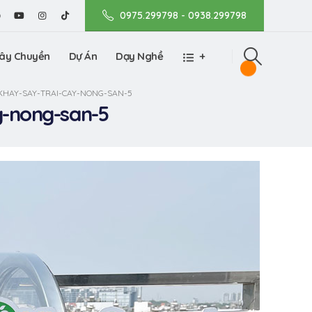
0975.299798 - 0938.299798
ây Chuyền
Dự Án
Dạy Nghề
+
KHAY-SAY-TRAI-CAY-NONG-SAN-5
y-nong-san-5