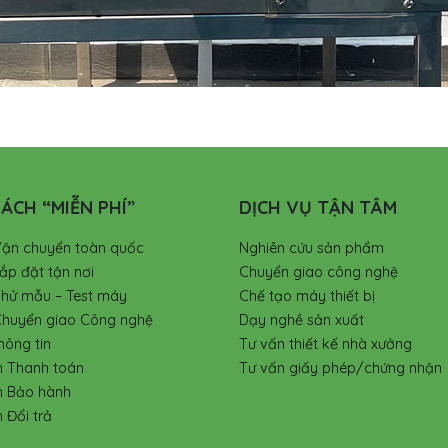
ÁCH “MIỄN PHÍ”
DỊCH VỤ TẬN TÂM
Vận chuyển toàn quốc
Nghiên cứu sản phẩm
ắp đặt tận nơi
Chuyển giao công nghệ
Thử mẫu – Test máy
Chế tạo máy thiết bị
Chuyển giao Công nghệ
Dạy nghề sản xuất
hông tin
Tư vấn thiết kế nhà xưởng
h Thanh toán
Tư vấn giấy phép/chứng nhận
h Bảo hành
 Đổi trả