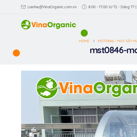
Lienhe@VinaOrganic.com.vn
8:00 - 17:00 từ T2 - Sáng T7 |
HOME
MST0846 - MÁY SẤY M
mst0846-may