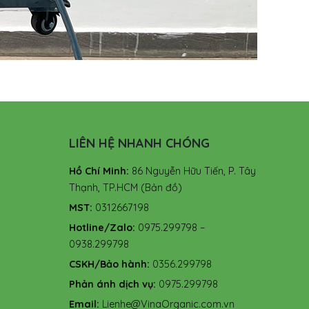
LIÊN HỆ NHANH CHÓNG
Hồ Chí Minh:
86 Nguyễn Hữu Tiến, P. Tây
Thạnh, TP.HCM
(Bản đồ)
MST:
0312667198
Hotline/Zalo:
0975.299798 –
0938.299798
CSKH/Bảo hành:
0356.299798
Phản ánh dịch vụ:
0975.299798
Email:
Lienhe@VinaOrganic.com.vn